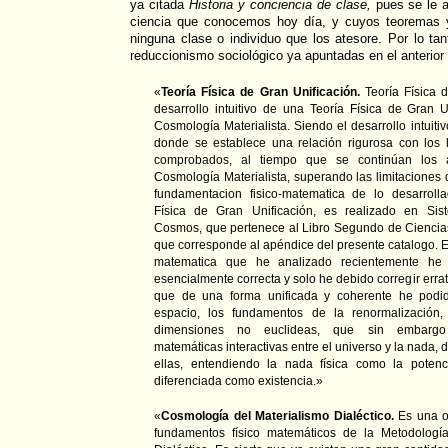
ya citada
Historia y conciencia de clase,
pues se le at
ciencia que conocemos hoy día, y cuyos teoremas 
ninguna clase o individuo que los atesore. Por lo tan
reduccionismo sociológico ya apuntadas en el anterior 
«
Teoría Física de Gran Unificación.
Teoría Física d
desarrollo intuitivo de una Teoría Física de Gran U
Cosmología Materialista. Siendo el desarrollo intuit
donde se establece una relación rigurosa con los 
comprobados, al tiempo que se continúan los 
Cosmología Materialista, superando las limitaciones 
fundamentacion fisico-matematica de lo desarrolla
Física de Gran Unificación, es realizado en Sis
Cosmos, que pertenece al Libro Segundo de Ciencias 
que corresponde al apéndice del presente catalogo. E
matematica que he analizado recientemente he
esencialmente correcta y solo he debido corregir erra
que de una forma unificada y coherente he podid
espacio, los fundamentos de la renormalización,
dimensiones no euclideas, que sin embargo 
matemáticas interactivas entre el universo y la nada, 
ellas, entendiendo la nada física como la potenci
diferenciada como existencia.»
«
Cosmología del Materialismo Dialéctico.
Es una o
fundamentos físico matemáticos de la Metodología 