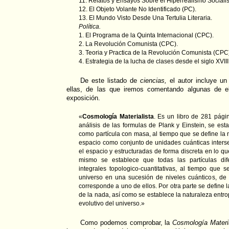
11. Relatos y Ensayos Sobre el Hiperrealismo Socialis
12. El Objeto Volante No Identificado (PC).
13. El Mundo Visto Desde Una Tertulia Literaria.
Política.
1. El Programa de la Quinta Internacional (CPC).
2. La Revolución Comunista (CPC).
3. Teoria y Practica de la Revolución Comunista (CPC
4. Estrategia de la lucha de clases desde el siglo XVII
De este listado de
ciencias,
el autor incluye un 
ellas, de las que iremos comentando algunas de e
exposición.
«
Cosmología Materialista
. Es un libro de 281 págin
análisis de las formulas de Plank y Einstein, se esta
como partícula con masa, al tiempo que se define la n
espacio como conjunto de unidades cuánticas inters
el espacio y estructuradas de forma discreta en lo qu
mismo se establece que todas las partículas dif
integrales topologico-cuantitativas, al tiempo que s
universo en una sucesión de niveles cuánticos, de 
corresponde a uno de ellos. Por otra parte se define la
de la nada, así como se establece la naturaleza entro
evolutivo del universo.»
Como podemos comprobar, la
Cosmología Materia