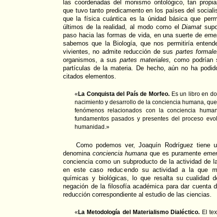
las coordenadas del monismo ontológico, tan propias
que tuvo tanto predicamento en los países del sociali
que la física cuántica es la únidad básica que perm
últimos de la realidad, al modo como el
Diamat
supo
paso hacia las formas de vida, en una suerte de
eme
sabemos que la Biología, que nos permitiría entende
vivientes, no admite reducción de sus
partes formale
organismos, a sus
partes materiales,
como podrían s
partículas de la materia. De hecho, aún no ha podido
citados elementos.
«
La Conquista del País de Morfeo.
Es un libro en d
nacimiento y desarrollo de la conciencia humana, que 
fenómenos relacionados con la conciencia human
fundamentos pasados y presentes del proceso evol
humanidad.»
Como podemos ver, Joaquín Rodríguez tiene u
denomina
conciencia humana
que es puramente
emer
conciencia como un subproducto de la actividad de l
en este caso reduciendo su actividad a la que ma
químicas y biológicas, lo que resalta su cualidad 
negación de la filosofía académica para dar cuenta 
reducción correspondiente al estudio de las ciencias.
«
La Metodología del Materialismo Dialéctico.
El te