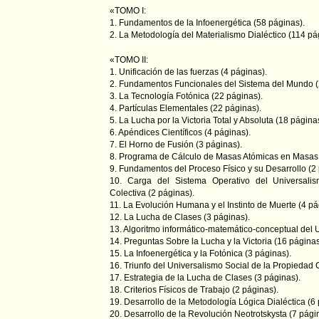
«TOMO I:
1. Fundamentos de la Infoenergética (58 páginas).
2. La Metodología del Materialismo Dialéctico (114 pá
«TOMO II:
1. Unificación de las fuerzas (4 páginas).
2. Fundamentos Funcionales del Sistema del Mundo (
3. La Tecnología Fotónica (22 páginas).
4. Partículas Elementales (22 páginas).
5. La Lucha por la Victoria Total y Absoluta (18 página
6. Apéndices Científicos (4 páginas).
7. El Horno de Fusión (3 páginas).
8. Programa de Cálculo de Masas Atómicas en Masas 
9. Fundamentos del Proceso Físico y su Desarrollo (2
10. Carga del Sistema Operativo del Universali
Colectiva (2 páginas).
11. La Evolución Humana y el Instinto de Muerte (4 pá
12. La Lucha de Clases (3 páginas).
13. Algoritmo informático-matemático-conceptual del 
14. Preguntas Sobre la Lucha y la Victoria (16 páginas
15. La Infoenergética y la Fotónica (3 páginas).
16. Triunfo del Universalismo Social de la Propiedad C
17. Estrategia de la Lucha de Clases (3 páginas).
18. Criterios Físicos de Trabajo (2 páginas).
19. Desarrollo de la Metodología Lógica Dialéctica (6 
20. Desarrollo de la Revolución Neotrotskysta (7 pági