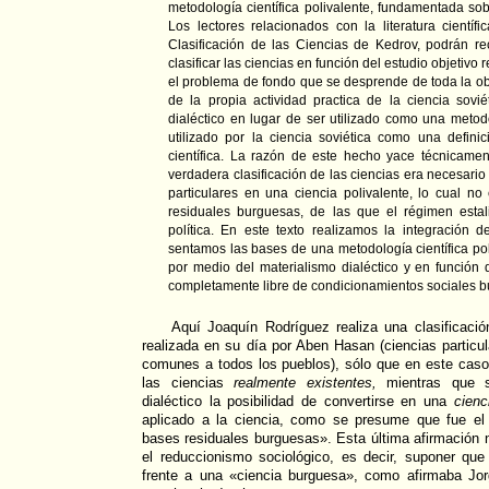
metodología científica polivalente, fundamentada sobr
Los lectores relacionados con la literatura científi
Clasificación de las Ciencias de Kedrov, podrán r
clasificar las ciencias en función del estudio objetivo
el problema de fondo que se desprende de toda la ob
de la propia actividad practica de la ciencia sovié
dialéctico en lugar de ser utilizado como una metodo
utilizado por la ciencia soviética como una definic
científica. La razón de este hecho yace técnicame
verdadera clasificación de las ciencias era necesario 
particulares en una ciencia polivalente, lo cual no
residuales burguesas, de las que el régimen estali
política. En este texto realizamos la integración d
sentamos las bases de una metodología científica pol
por medio del materialismo dialéctico y en función 
completamente libre de condicionamientos sociales 
Aquí Joaquín Rodríguez realiza una clasificació
realizada en su día por Aben Hasan (ciencias particu
comunes a todos los pueblos), sólo que en este cas
las ciencias
realmente existentes,
mientras que s
dialéctico la posibilidad de convertirse en una
cienc
aplicado a la ciencia, como se presume que fue e
bases residuales burguesas». Esta última afirmación n
el reduccionismo sociológico, es decir, suponer que
frente a una «ciencia burguesa», como afirmaba J