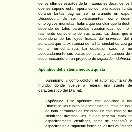
de los últimos estratos de la materia, es decir, de los
que se supone están operando como unidades fundam
durante tantas páginas se ha afanado en expone
Bessecourt. De ser consecuentes, como decim
ontológicos monistas, habría que concluir que la doctri
depende de tales partículas subatómicas, con lo q
realmente consciente de sus actos. Es decir, que en
dependería de las leyes físicas del universo, d
señalaba que la existencia de la Humanidad estaba ga
de la Termodinámica. En cualquier caso, el neo
adecuadamente sus bases políticas, y al carecer de 
desembocando en un proyecto de
izquierda indefinida.
Apéndice del sistema neotrotsquista
Asimismo, y como colofón, el autor adjunta un
A
mundo, donde vuelve a reiterar una suerte de
característico del
Diamat.
«
Apéndice.
Este apéndice esta dedicado a las 
Dialéctico, las cuales se diferencian del resto de la
de todo borradores de estudios. En este caso se tra
científicos diversos, los cuales servirán tanto 
específicamente científicos, como de economía o
especifica en el siguiente índice de los tres volúmene