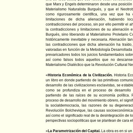
que Marx y Engels determinaron desde una posición 
Materialismo Naturalista Burgués, y que el Neotro
como rigurosamente científica, una vez que ha d
limitaciones de dicha alienación, habiendo lo
contradicciones del proceso, sin por ello permitir el a
la contradicciones y limitaciones de su alienación e
Burgués, sino liberando al Materialismo Proletario 
históricamente inevitable y necesaria. Alienación ta
las contradicciones que dicha alienación ha traído
valoradas en función de la Metodología Desarrollada
prevaricadores todos los juicios fundamentados sobre
así como falsos todos aquellos que no descanse
Materialismo Dialéctico que la Revolución Cultural Ne
«
Historia Económica de la Civilización.
Historia Ec
un libro en donde partiendo de las primitivas comunid
desarrollo de las civilizaciones esclavistas, se estable
como se profundiza en el proceso de desarrollo d
partiendo de las raíces de su economía política. 
proceso de desarrollo del movimiento obrero, el signifi
la socialdemocracia, las razones de su degeneraci
Revolución Bolchevique, las causas socioeconómica
así como el significado real de la desintegración de lo
perspectivas sociopoliticas que se plantean de cara el
«
La Parametrización del Capital.
La obra es en si un 