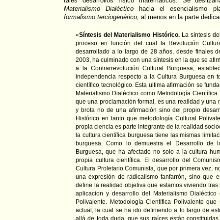
tales desarrollos físico matemáticos. Se desliza
Materialismo Dialéctico
hacia el esencialismo pl
formalismo terciogenérico,
al menos en la parte dedica
«
Síntesis del Materialismo Histórico.
La síntesis de
proceso en función del cual la Revolución Cultur
desarrollado a lo largo de 28 años, desde finales d
2003, ha culminado con una síntesis en la que se afir
a la Contrarrevolución Cultural Burguesa, establ
independencia respecto a la Cultura Burguesa en tod
científico tecnológico. Esta ultima afirmación se fund
Materialismo Dialéctico como Metodología Científica
que una proclamación formal, es una realidad y una 
y brota no de una afirmación sino del propio desarr
Histórico en tanto que metodología Cultural Polival
propia ciencia es parte integrante de la realidad socio
la cultura científica burguesa tiene las mismas limit
burguesa. Como lo demuestra el Desarrollo de la
Burguesa, que ha afectado no solo a la cultura human
propia cultura científica. El desarrollo del Comuni
Cultura Proletario Comunista, que por primera vez, 
una expresión de radicalismo fanfarrón, sino que e
define la realidad objetiva que estamos viviendo tras
aplicacion y desarrollo del Materialismo Dialéctico
Polivalente. Metodología Científica Polivalente que
actual, la cual se ha ido definiendo a lo largo de 
allá de toda duda, que sus raíces están constituidas 