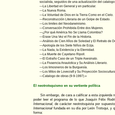
socialista, seguidos de una actualización del catalogo
—La Libertad en General y en particular.
—La Nueva Roma.
—La Voluntad de Dios en la Tierra Como en el Cielo.
—Reconstrucción Literaria de un Golpe de Estado.
—Los limites del Neodarwinismo.
—Conversación Prohibida Entre dos Mujeres.
—¿Por qué América No Se Llama Colombia?
—Erase Una Vez el Fin de la Historia.
—Análisis de Cien Años de Soledad y El Retrato de D
—Apología de los Siete Niños de Ecija.
—La Nada, la Existencia y la Eternidad.
—La Muerte de Cayetano Ripoll.
—El Extraño Caso de un Triple Asesinato.
—La Fivaencia Anaulotica y Su Análisis Literario.
—Los limosneros de la Burguesía.
—Los Mitos de Lovecraft y Su Proyección Sociocultura
—Catalogo de obras (9-9-1997).»
El neotrotsquismo en su vertiente política
Sin embargo, de cara a calificar a esta
izquierda
n
poder leer el programa de lo que Joaquín Félix Ro
Internacional,
de carácter neotrotsquista por supuesto
Internacional
fundada en su día por León Trotsqui, y q
forma: