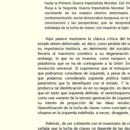
hasta la Primera Guerra Imperialista Mundial. Del X
Rusa a la Segunda Guerra Imperialista Mundial. De
nacimiento de los estados obreros deformados 
contrarrevolución social democratico-burguesa en la 
conclusiones y las perspectivas, que se despren
estrategia de la lucha de clases, con respecto al siglo
Aquí parece mostrarse la clásica crítica del
estado obrero deformado,
es decir, como pérdida del s
su importancia histórica, en detrimento del
sociali
llevaría al marxismo soviético a su degeneración 
embargo, lo que no se muestra, como tampoco su
plataforma que se ha de contraponer a la Unión Sovi
revolución universal. Si suponemos que el trotsqu
que podríamos considerar
de izquierda,
a pesar de su
que podamos considerarla
izquierda política
habrá
parámetros que la identifiquen con el estado. Y la
produzca tal identificación es en su negación, es dec
que en tanto que
izquierda definida,
el neotrotsquismo
como una variante de la tercera generación de izquierd
su intento de proyección de las ideas
revoluc
hiperutilización de la lucha de clases como concepto qu
situarse en la izquierda
indefinida,
a veces, divagante,
Además, de ser coherente con el muestrario de
c
señalar que la lucha de clases no depende de las de