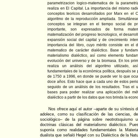
parametrizacion logico-matematica de la parametr
realiza en El Capital. La importancia del mismo radi
conceptos teoricos desarrollados por Marx en el C
algoritmo de la reproducción ampliada. Simultánea
conceptos se integran en el tiempo social de 
importante, son expresados de forma matem
matematización del progreso tecnologico, el desarroll
expansión social del capital y de crecimiento inte
importancia del libro, cuyo mérito consiste en el d
matematico de carácter dialéctico. Base y funda
materialismo dialéctico, así como elemento fundam
evolución del universo y de la biomasa. En los prim
realiza un análisis del algoritmo utilizado, 
fundamentales de la económica política, después se 
de 1750 a 1996, en donde se puede ver lo que ocur
doce años. Esto hace que a cada uno de estos perio
seguido de un análisis de los resultados. Tras el u
bases para poder realizar una aplicación del mé
dialéctico a partir de los datos que nos brinda la ec
Nos ofrece aquí el autor –aparte de su síntesis d
adolece, como su clasificación de las ciencias, d
sociológico– de la página sobre neotrotsquismo 
doctrinas clásicas del materialismo dialéctico. Pu
suponía como realidades fundamentales la Materi
dualista que señaló Hegel con su Dialéctica de la Natur