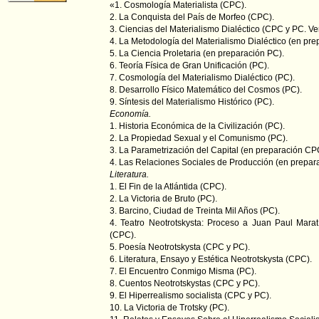
«1. Cosmología Materialista (CPC).
2. La Conquista del País de Morfeo (CPC).
3. Ciencias del Materialismo Dialéctico (CPC y PC. Ve
4. La Metodología del Materialismo Dialéctico (en pr
5. La Ciencia Proletaria (en preparación PC).
6. Teoría Física de Gran Unificación (PC).
7. Cosmología del Materialismo Dialéctico (PC).
8. Desarrollo Físico Matemático del Cosmos (PC).
9. Síntesis del Materialismo Histórico (PC).
Economía.
1. Historia Económica de la Civilización (PC).
2. La Propiedad Sexual y el Comunismo (PC).
3. La Parametrización del Capital (en preparación CP
4. Las Relaciones Sociales de Producción (en prepar
Literatura.
1. El Fin de la Atlántida (CPC).
2. La Victoria de Bruto (PC).
3. Barcino, Ciudad de Treinta Mil Años (PC).
4. Teatro Neotrotskysta: Proceso a Juan Paul Mara
(CPC).
5. Poesía Neotrotskysta (CPC y PC).
6. Literatura, Ensayo y Estética Neotrotskysta (CPC).
7. El Encuentro Conmigo Misma (PC).
8. Cuentos Neotrotskystas (CPC y PC).
9. El Hiperrealismo socialista (CPC y PC).
10. La Victoria de Trotsky (PC).