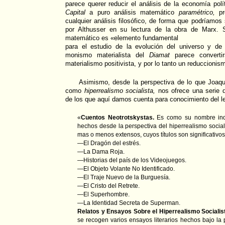
parece querer reducir el análisis de la economía pol
Capital
a puro análisis matemático
paramétrico,
pre
cualquier análisis filosófico, de forma que podríamos 
por Althusser en su lectura de la obra de Marx. S
matemático es «elemento fundamental
para el estudio de la evolución del universo y de
monismo materialista del
Diamat
parece converti
materialismo positivista, y por lo tanto un reduccioni
Asimismo, desde la perspectiva de lo que Joaq
como
hiperrealismo socialista,
nos ofrece una serie de
de los que aquí damos cuenta para conocimiento del le
«
Cuentos Neotrotskystas.
Es como su nombre indi
hechos desde la perspectiva del hiperrealismo socia
mas o menos extensos, cuyos títulos son significativos
—El Dragón del estrés.
—La Dama Roja.
—Historias del país de los Videojuegos.
—El Objeto Volante No Identificado.
—El Traje Nuevo de la Burguesía.
—El Cristo del Retrete.
—El Superhombre.
—La Identidad Secreta de Superman.
Relatos y Ensayos Sobre el Hiperrealismo Socialis
se recogen varios ensayos literarios hechos bajo la 