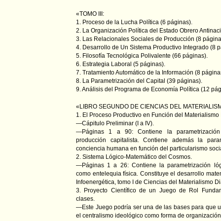
«TOMO III:
1. Proceso de la Lucha Política (6 páginas).
2. La Organización Política del Estado Obrero Antinac
3. Las Relacionales Sociales de Producción (8 página
4. Desarrollo de Un Sistema Productivo Integrado (8 p
5. Filosofía Tecnológica Polivalente (66 páginas).
6. Estrategia Laboral (5 páginas).
7. Tratamiento Automático de la Información (8 página
8. La Parametrización del Capital (39 páginas).
9. Análisis del Programa de Economía Política (12 pág
«LIBRO SEGUNDO DE CIENCIAS DEL MATERIALISM
1. El Proceso Productivo en Función del Materialismo 
—Cápitulo Preliminar (I a IV).
—Páginas 1 a 90: Contiene la parametrizació
producción capitalista. Contiene además la para
conciencia humana en función del particularismo socia
2. Sistema Lógico-Matemático del Cosmos.
—Páginas 1 a 26: Contiene la parametrización ló
como entelequia física. Constituye el desarrollo ma
Infoenergética, tomo I de Ciencias del Materialismo Di
3. Proyecto Científico de un Juego de Rol Fund
clases.
—Este Juego podría ser una de las bases para que un
el centralismo ideológico como forma de organización