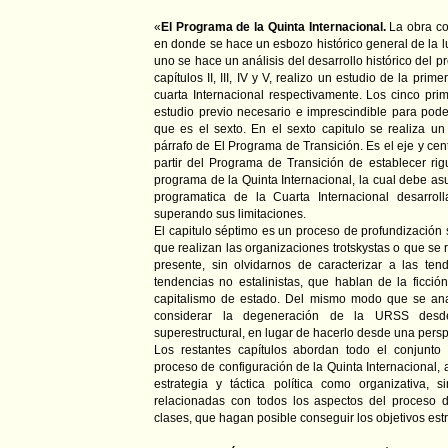
«
El Programa de la Quinta Internacional.
La obra co
en donde se hace un esbozo histórico general de la lu
uno se hace un análisis del desarrollo histórico del p
capítulos II, III, IV y V, realizo un estudio de la prim
cuarta Internacional respectivamente. Los cinco prim
estudio previo necesario e imprescindible para poder
que es el sexto. En el sexto capitulo se realiza un
párrafo de El Programa de Transición. Es el eje y cent
partir del Programa de Transición de establecer ri
programa de la Quinta Internacional, la cual debe asu
programatica de la Cuarta Internacional desarrol
superando sus limitaciones.
El capitulo séptimo es un proceso de profundización s
que realizan las organizaciones trotskystas o que se 
presente, sin olvidarnos de caracterizar a las ten
tendencias no estalinistas, que hablan de la ficción 
capitalismo de estado. Del mismo modo que se anal
considerar la degeneración de la URSS desde 
superestructural, en lugar de hacerlo desde una perspec
Los restantes capítulos abordan todo el conjunto
proceso de configuración de la Quinta Internacional, 
estrategia y táctica política como organizativa, 
relacionadas con todos los aspectos del proceso d
clases, que hagan posible conseguir los objetivos est