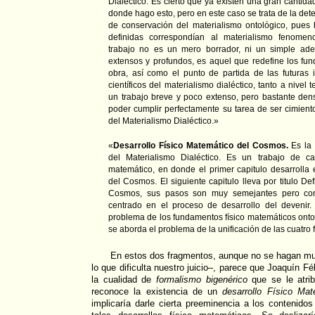
Dialéctico. Es cierto que ya existen una gran cantida
donde hago esto, pero en este caso se trata de la dete
de conservación del materialismo ontológico, pues h
definidas correspondían al materialismo fenomen
trabajo no es un mero borrador, ni un simple ade
extensos y profundos, es aquel que redefine los fu
obra, así como el punto de partida de las futuras i
científicos del materialismo dialéctico, tanto a nivel
un trabajo breve y poco extenso, pero bastante de
poder cumplir perfectamente su tarea de ser cimiento
del Materialismo Dialéctico.»
«
Desarrollo Físico Matemático del Cosmos.
Es la 
del Materialismo Dialéctico. Es un trabajo de car
matemático, en donde el primer capitulo desarrolla 
del Cosmos. El siguiente capitulo lleva por titulo De
Cosmos, sus pasos son muy semejantes pero con
centrado en el proceso de desarrollo del devenir. 
problema de los fundamentos físico matemáticos ontol
se aborda el problema de la unificación de las cuatro 
En estos dos fragmentos, aunque no se hagan muy
lo que dificulta nuestro juicio–, parece que Joaquín 
la cualidad de
formalismo bigenérico
que se le atri
reconoce la existencia de un
desarrollo Físico Ma
implicaría darle cierta preeminencia a los contenido