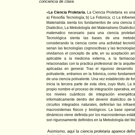
conciencia de clase.
«
La Ciencia Proletaria.
La Ciencia Proletaria es una 
a) Filosofía Tecnología; b) La Fotonica; c) La Infoen
Materialista sienta los fundamentos de una ciencia 
Dialéctico, La Metodología del Materialismo Dialéctico
matematico necesario para una ciencia proletari
Tecnológica sienta las bases de una metodolog
considerando la ciencia como una actividad tecnol
serian las tecnologías cognoscitivas y las tecnología
olvidarnos el concepto de arte, en su aceptación ar
aplicable a la medicina externa, a la farmacop
relacionadas con la practica profesional de la arquite
aplicadas en general. Tras el riguroso desarrollo 
polivalente, entramos en la fotonica, como fundamen
de una ciencia polivalente. Una vez establecido de for
inicia la tercera parte de esta obra, cuyo titulo, La 
propio nombre el proceso de integración operativa, en 
los niveles cuánticos de integración energéti
informaticamente dentro del devenir dialéctico de 
circuitos integrados naturales, definirían las infrae
macrosistemas físicos y biológicos. La base opera
dinámicos viene definida por los macrosistemas estáti
son rigurosamente definidos en la Metodología del Mat
Asimismo, aquí la
ciencia proletaria
aparece defin