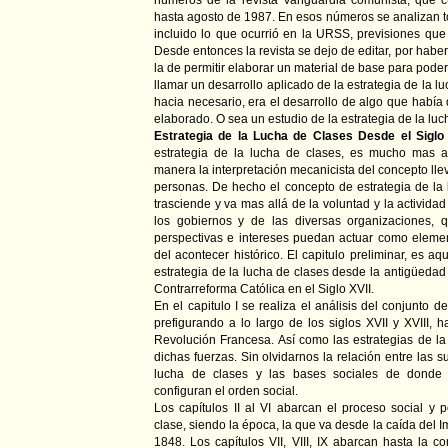
números de la revista Vanguardia comunista, que
hasta agosto de 1987. En esos números se analizan t
incluido lo que ocurrió en la URSS, previsiones que
Desde entonces la revista se dejo de editar, por habe
la de permitir elaborar un material de base para pode
llamar un desarrollo aplicado de la estrategia de la l
hacia necesario, era el desarrollo de algo que habí
elaborado. O sea un estudio de la estrategia de la luc
Estrategia de la Lucha de Clases Desde el Siglo 
estrategia de la lucha de clases, es mucho mas 
manera la interpretación mecanicista del concepto lle
personas. De hecho el concepto de estrategia de la 
trasciende y va mas allá de la voluntad y la activida
los gobiernos y de las diversas organizaciones,
perspectivas e intereses puedan actuar como eleme
del acontecer histórico. El capitulo preliminar, es a
estrategia de la lucha de clases desde la antigüedad 
Contrarreforma Católica en el Siglo XVII.
En el capitulo I se realiza el análisis del conjunto 
prefigurando a lo largo de los siglos XVII y XVIII, h
Revolución Francesa. Así como las estrategias de la
dichas fuerzas. Sin olvidarnos la relación entre las su
lucha de clases y las bases sociales de donde
configuran el orden social.
Los capítulos II al VI abarcan el proceso social y p
clase, siendo la época, la que va desde la caída del 
1848. Los capítulos VII, VIII, IX abarcan hasta la 