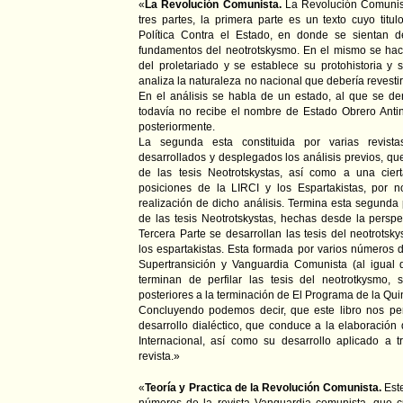
«
La Revolución Comunista.
La Revolución Comunist
tres partes, la primera parte es un texto cuyo titu
Política Contra el Estado, en donde se sientan 
fundamentos del neotrotskysmo. En el mismo se hace
del proletariado y se establece su protohistoria y 
analiza la naturaleza no nacional que debería revestir 
En el análisis se habla de un estado, al que se d
todavía no recibe el nombre de Estado Obrero Antin
posteriormente.
La segunda esta constituida por varias revist
desarrollados y desplegados los análisis previos, que
de las tesis Neotrotskystas, así como a una ciert
posiciones de la LIRCI y los Espartakistas, por 
realización de dicho análisis. Termina esta segunda
de las tesis Neotrotskystas, hechas desde la perspe
Tercera Parte se desarrollan las tesis del neotrots
los espartakistas. Esta formada por varios números de
Supertransición y Vanguardia Comunista (al igual 
terminan de perfilar las tesis del neotrotkysmo, 
posteriores a la terminación de El Programa de la Quin
Concluyendo podemos decir, que este libro nos per
desarrollo dialéctico, que conduce a la elaboración
Internacional, así como su desarrollo aplicado a 
revista.»
«
Teoría y Practica de la Revolución Comunista.
Est