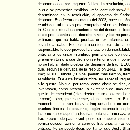
desarme dadas por Iraq eran fiables. La resolución, a
{11
la que se prometían medidas «más contundentes»
determinada en la resolución, el gobierno de Sada
desarme. Esa fecha era marzo del 2003, hace un año
reunió con tal motivo para comprobar si en los inform
tal Consejo, se daban pruebas o no del desarme. Todos
cinco permanentes con derecho a veto y los no-perm
estimaron que no había pruebas en los informes de
llevado a cabo. Fue esta incertidumbre, de la q
responsable, lo que provocó la situación de inestabilid
entre sí a los cinco miembros permanentes con der
giraron en torno a qué decisión se tendría que impon
no se habían dado pruebas del desarme de Iraq: EEU
que, según se derivaba de la resolución 1441, «el ti
Iraq; Rusia, Francia y China, pedían más tiempo, fren
establecía. Fue esta incertidumbre, no saber si Iraq 
a la guerra. No fue, por tanto, como ahora se dice, 
inventasen, como pretexto, la existencia de unas ar
que la desencadenó (ellos decían estar convencidos 
importa), sino, precisamente, el no saber , ni Bus
momento, si estaba todavía Iraq armado o no con 
pruebas fiables del desarme, según reconoció en pl
Este no saber suponía efectivamente una amenaza pa
Iraq, sobre todo para Israel, pues, sin saberlo, siempr
permaneciesen aún en el seno de Iraq unas armas de 
entrado. No se puede decir, por tanto, que Bush, Blai