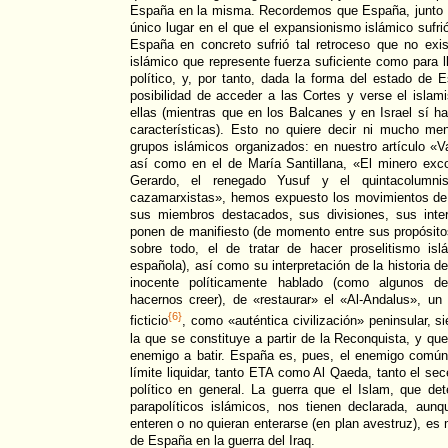
España en la misma. Recordemos que España, junto a 
único lugar en el que el expansionismo islámico sufri
España en concreto sufrió tal retroceso que no exi
islámico que represente fuerza suficiente como para ll
político, y, por tanto, dada la forma del estado de E
posibilidad de acceder a las Cortes y verse el islam
ellas (mientras que en los Balcanes y en Israel sí ha
características). Esto no quiere decir ni mucho 
grupos islámicos organizados: en nuestro artículo «V
así como en el de María Santillana, «El minero exc
Gerardo, el renegado Yusuf y el quintacolumnist
cazamarxistas», hemos expuesto los movimientos de
sus miembros destacados, sus divisiones, sus int
ponen de manifiesto (de momento entre sus propósito
sobre todo, el de tratar de hacer proselitismo is
española), así como su interpretación de la historia 
inocente políticamente hablado (como algunos de
hacernos creer), de «restaurar» el «Al-Andalus», u
{6}
ficticio
, como «auténtica civilización» peninsular, 
la que se constituye a partir de la Reconquista, y qu
enemigo a batir. España es, pues, el enemigo común q
límite liquidar, tanto ETA como Al Qaeda, tanto el s
político en general. La guerra que el Islam, que de
parapolíticos islámicos, nos tienen declarada, au
enteren o no quieran enterarse (en plan avestruz), es m
de España en la guerra del Iraq.