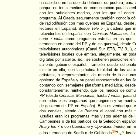
ha sabido o no ha querido defender su postura, para 
porque no tenía medios de comunicación para hacerlo
con los suficientes medios, con los que sí contó
programa. Al Qaeda seguramente también conocía có
de radiodifusión con más oyentes en España), desde
lectores en España), desde
Tele 5
(la cadena que m
televidentes en España: con
Crónicas Marcianas, La
serie
7 vidas
como programas estrella en los que, 
sermones en contra del PP y de «la guerra»), desde
televisiones autonómicas (Canal Sur, ETB, TV 3...),
televisiones locales que emiten, alegalmente, en to
digitales por satélite, &c., se sostienen posiciones en 
saliente gobierno español. También desde editoria
insiste en ello, con la práctica totalidad de los aut
artistas», o «representantes del mundo de la cultura»
gobierno de España y su papel representado en las A
contando con semejante plataforma mediática, desde 
constantemente, mintiendo, que los medios de comu
PP (desde
Crónicas Marcianas,
hasta
7 vidas,
pasand
son todos ellos programas que surgieron y se mantuvi
de gobierno del PP en España). Bien es verdad que
dos canales, siendo
La Primera
el canal con más t
¿cuáles eran los programas más vistos además de la
Campeones o de los partidos de la Selección españo
Ana y los 7
o con
Cuéntame
y
Operación triunfo,
en re
{8}
a los sermones de Sardá o de Gabilondo
? ¿Y los n