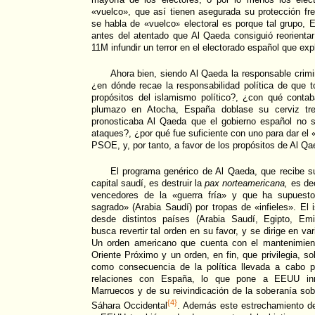
«vuelco», que así tienen asegurada su protección fren
se habla de «vuelco» electoral es porque tal grupo, 
antes del atentado que Al Qaeda consiguió reorientar 
11M infundir un terror en el electorado español que exp
Ahora bien, siendo Al Qaeda la responsable crimi
¿en dónde recae la responsabilidad política de que t
propósitos del islamismo político?, ¿con qué cont
plumazo en Atocha, España doblase su cerviz tr
pronosticaba Al Qaeda que el gobierno español no 
ataques?, ¿por qué fue suficiente con uno para dar el «
PSOE, y, por tanto, a favor de los propósitos de Al Q
El programa genérico de Al Qaeda, que recibe 
capital saudí, es destruir la
pax norteamericana,
es dec
vencedores de la «guerra fría» y que ha supuesto 
sagrado» (Arabia Saudí) por tropas de «infieles». El 
desde distintos países (Arabia Saudí, Egipto, Emi
busca revertir tal orden en su favor, y se dirige en va
Un orden americano que cuenta con el mantenimient
Oriente Próximo y un orden, en fin, que privilegia, s
como consecuencia de la política llevada a cabo p
relaciones con España, lo que pone a EEUU in
Marruecos y de su reivindicación de la soberanía sobr
{4}
Sáhara Occidental
. Además este estrechamiento de