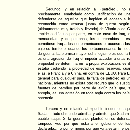
Segundo, y en relación al «petróleo», no
precisamente, enarbolado como justificación de un
defenderse de aquellos que impiden el acceso a la
reconocida como «causa justa» de guerra segú
(últimamente muy traído y llevado) de Vitoria o de G
impide o dificulta por parte, en este caso de Iraq, e
mercancías, y de personas, los intercambios..., e
permitiese Iraq a los norteamericanos el acceso a las
bajo su territorio, cuando los norteamericanos lo nec
de guerra. La premisa mayor del silogismo es que la t
es una agresión de Iraq el impedir acceder a unas r
propiedad se determina en la propia explotación, es de
estaba cediendo la propiedad de esas reservas, cua
ellas, a Francia y a China, en contra de EEUU. Para
general para cualquier país, la falta de petróleo es 
nacional, mientras no exista otro recurso que lo susti
fuentes de petróleo por parte de algún país que, si
apropia, es una agresión en toda regla contra los paí
obtenerlo.
Tercero y en relación al «pueblo inocente iraqu
Sadam. Todo el mundo admitía, y admite, que Sadam
pueblo iraquí. Si la guerra se planteó en su defens
tampoco veo por qué estaría el gobierno de lo
declararla..., o por lo menos por qué va a estar meno