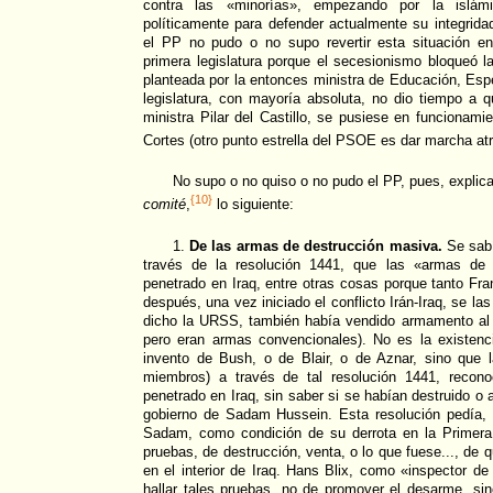
contra las «minorías», empezando por la islá
políticamente para defender actualmente su integrid
el PP no pudo o no supo revertir esta situación en
primera legislatura porque el secesionismo bloqueó 
planteada por la entonces ministra de Educación, Esp
legislatura, con mayoría absoluta, no dio tiempo a 
ministra Pilar del Castillo, se pusiese en funcionam
Cortes (otro punto estrella del PSOE es dar marcha at
No supo o no quiso o no pudo el PP, pues, explicar
{10}
comité
,
lo siguiente:
1.
De las armas de destrucción masiva.
Se sabí
través de la resolución 1441, que las «armas de 
penetrado en Iraq, entre otras cosas porque tanto F
después, una vez iniciado el conflicto Irán-Iraq, se la
dicho la URSS, también había vendido armamento al
pero eran armas convencionales). No es la existen
invento de Bush, o de Blair, o de Aznar, sino que
miembros) a través de tal resolución 1441, recon
penetrado en Iraq, sin saber si se habían destruido o
gobierno de Sadam Hussein. Esta resolución pedía, 
Sadam, como condición de su derrota en la Primera
pruebas, de destrucción, venta, o lo que fuese..., de
en el interior de Iraq. Hans Blix, como «inspector de
hallar tales pruebas, no de promover el desarme, si