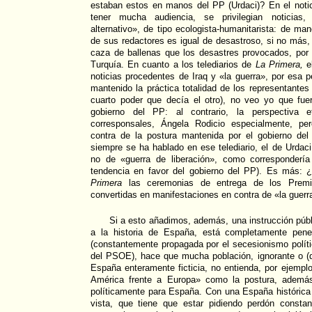
estaban estos en manos del PP (Urdaci)? En el noti
tener mucha audiencia, se privilegian noticias,
alternativo», de tipo ecologista-humanitarista: de ma
de sus redactores es igual de desastroso, si no más,
caza de ballenas que los desastres provocados, por 
Turquía. En cuanto a los telediarios de
La Primera,
el
noticias procedentes de Iraq y «la guerra», por esa p
mantenido la práctica totalidad de los representantes 
cuarto poder que decía el otro), no veo yo que fue
gobierno del PP: al contrario, la perspectiva e
corresponsales, Ángela Rodicio especialmente, pe
contra de la postura mantenida por el gobierno de
siempre se ha hablado en ese telediario, el de Urdac
no de «guerra de liberación», como correspondería
tendencia en favor del gobierno del PP). Es más: ¿
Primera
las ceremonias de entrega de los Premi
convertidas en manifestaciones en contra de «la guerr
Si a esto añadimos, además, una instrucción públ
a la historia de España, está completamente pene
(constantemente propagada por el secesionismo polít
del PSOE), hace que mucha población, ignorante o (d
España enteramente ficticia, no entienda, por ejemplo
América frente a Europa» como la postura, además 
políticamente para España. Con una España históric
vista, que tiene que estar pidiendo perdón consta