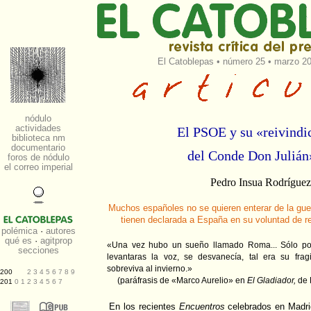
El Catoblepas
•
número 25
• marzo 20
El PSOE y su «reivindi
del Conde Don Julián
Pedro Insua Rodríguez
Muchos españoles no se quieren enterar de la gu
tienen declarada a España en su voluntad de r
«Una vez hubo un sueño llamado Roma... Sólo pod
levantaras la voz, se desvanecía, tal era su frag
sobreviva al invierno.»
(paráfrasis de «Marco Aurelio» en
El Gladiador,
de R
En los recientes
Encuentros
celebrados en Madri