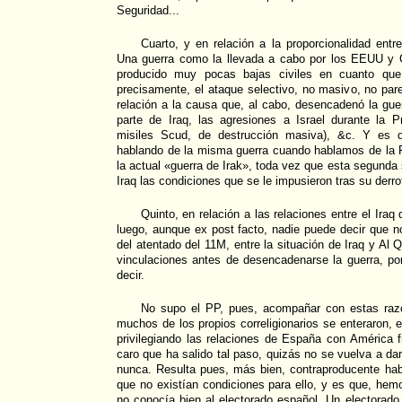
Seguridad...
Cuarto, y en relación a la proporcionalidad ent
Una guerra como la llevada a cabo por los EEUU y 
producido muy pocas bajas civiles en cuanto qu
precisamente, el ataque selectivo, no masivo, no pa
relación a la causa que, al cabo, desencadenó la guer
parte de Iraq, las agresiones a Israel durante la P
misiles Scud, de destrucción masiva), &c. Y es q
hablando de la misma guerra cuando hablamos de la P
la actual «guerra de Irak», toda vez que esta segunda
Iraq las condiciones que se le impusieron tras su derro
Quinto, en relación a las relaciones entre el Ir
luego, aunque ex post facto, nadie puede decir que n
del atentado del 11M, entre la situación de Iraq y Al 
vinculaciones antes de desencadenarse la guerra, po
decir.
No supo el PP, pues, acompañar con estas razon
muchos de los propios correligionarios se enteraron,
privilegiando las relaciones de España con América f
caro que ha salido tal paso, quizás no se vuelva a da
nunca. Resulta pues, más bien, contraproducente h
que no existían condiciones para ello, y es que, he
no conocía bien al electorado español. Un electorad