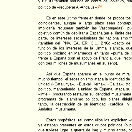
y EEUU también redunda en contra del objetivo, rem
{5}
político de «recuperar Al-Andalus».
Es en este último frente en donde los propósito
coincidentes, aunque a largo plazo sean contrapu
implicaría recuperar también las Vascongadas), p
objetivo común de debilitar a España (en el límite dest
parte, los intereses secesionistas del nacionalismo fr
(también del PNV, EA, ER, CIU, BNG: «pacto de Ba
función de los intereses de la Umma islámica, que 
político próximo en Marruecos en tanto «punta de l
frente a España (con el apoyo de Francia, que, reco
con tres millones de musulmanes en su seno).
Así que España aparece en el punto de mira 
mucho tiempo: el secesionismo ataca la identidad de 
unidad («Catalunya», «Euskal Herria», «Galiza», &c.
político, manteniendo la unidad de España, ataca su i
«infiel», procurando restaurar su identidad musulmana
programas del islamismo político, los planes dirigi
tanto, la destrucción de su identidad «católica» y
Andalus» musulmana.
Estos propósitos, tal como ellos los explicitan –
ya estaban presentes en estos grupos políticos (o p
que tuviese lugar la guerra de Iraq y mucho antes, po