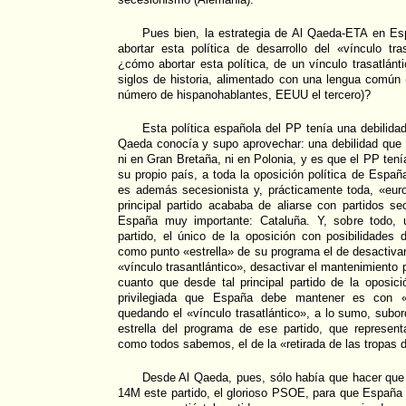
Pues bien, la estrategia de Al Qaeda-ETA en Es
abortar esta política de desarrollo del «vínculo tr
¿cómo abortar esta política, de un vínculo trasatlánt
siglos de historia, alimentado con una lengua común
número de hispanohablantes, EEUU el tercero)?
Esta política española del PP tenía una debilida
Qaeda conocía y supo aprovechar: una debilidad que
ni en Gran Bretaña, ni en Polonia, y es que el PP tení
su propio país, a toda la oposición política de Españ
es además secesionista y, prácticamente toda, «eur
principal partido acababa de aliarse con partidos s
España muy importante: Cataluña. Y, sobre todo, u
partido, el único de la oposición con posibilidades 
como punto «estrella» de su programa el de desactivar 
«vínculo trasantlántico», desactivar el mantenimiento p
cuanto que desde tal principal partido de la oposic
privilegiada que España debe mantener es con «E
quedando el «vínculo trasatlántico», a lo sumo, subor
estrella del programa de ese partido, que represent
como todos sabemos, el de la «retirada de las tropas d
Desde Al Qaeda, pues, sólo había que hacer que t
14M este partido, el glorioso PSOE, para que España re