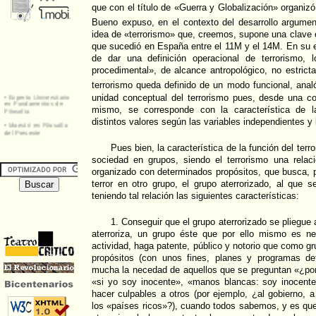
que con el título de «Guerra y Globalización» organiz
Bueno expuso, en el contexto del desarrollo argumen
idea de «terrorismo» que, creemos, supone una clave e
que sucedió en España entre el 11M y el 14M. En su ex
de dar una definición operacional de terrorismo, 
procedimental», de alcance antropológico, no estricta
terrorismo queda definido de un modo funcional, analó
unidad conceptual del terrorismo pues, desde una co
mismo, se corresponde con la característica de la
distintos valores según las variables independientes y
Pues bien, la característica de la función del terr
sociedad en grupos, siendo el terrorismo una relaci
organizado con determinados propósitos, que busca, p
terror en otro grupo, el grupo aterrorizado, al que s
teniendo tal relación las siguientes características:
1. Conseguir que el grupo aterrorizado se pliegue 
aterroriza, un grupo éste que por ello mismo es n
actividad, haga patente, público y notorio que como g
propósitos (con unos fines, planes y programas de
mucha la necedad de aquellos que se preguntan «¿por
«si yo soy inocente», «manos blancas: soy inocent
hacer culpables a otros (por ejemplo, ¿al gobierno, a «
los «países ricos»?), cuando todos sabemos, y es que