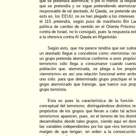
que se pretendía aterrorizar, o por lo menos la respu
que se pretendía y se sigue pretendiendo aterroriza
responsable de tal atentado, Al Qaeda, se pretende ater
esto es, los EEUU, no se han plegado a los intereses
el 11S pretendía, según puso de manifiesto Bin 
política de cambio de sentido en el Oriente Próximo
contra de Israel, no lo consiguió, pues la respuesta e
a la ofensiva contra Al Qaeda en Afganistán.
Según esto, que me parece tendría que ser subra
un atentado llegue a concebirse como «terrorista» 
un grupo pretenda aterrorizar conforme a unos propósi
terrorismo sólo llega a consumarse cuando cuent
población que, aterrorizada, se pliega a los propós
«terrorismo» es así una relación funcional entre am
uno sólo: para que determinado grupo practique el te
grupo aterrorizado que transige, que tuerce sus pro
grupo terrorista.
Esta es pues la característica de la función 
conceptual del terrorismo, distinguiéndose distintos 
propósitos de los grupos que llevan a cabo tal activi
terrorismos aparecen, pues, en el terreno de los disti
desarrollados desde tales grupos, siendo aquí en do
las variables independientes por los que «los terrorism
margen de que tengan, en orden a la consecución 