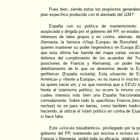
Pues bien, siendo estos los propósitos generales
plan específico producido con el atentado del 11M?
España con su política de mantenimiento de
auspiciada y dirigida por el gobierno del PP, se estaba
intereses de tales grupos y en contra, además, de
Alemania, la famosa «Vieja Europa» de Rumsfeld, 
quieren mantener su poder hegemónico en Europa (E
que esta última fue barrida del mapa varias veces
defensa del cumplimiento de los acuerdos del Tra
posiciones de Francia y Alemania), un poder h
debilitamiento de lo que se denomina desde la E
periférica» (España incluida). Esta situación de
América» y «frente a Europa», no es nueva ni much
se quiere hacer ver, y es que mientras que a EEUU l
frente al islamismo político, no ocurre lo mismo c
cuales interesa más bien una España fraccionad
cómodamente. Sobre todo la «pacifista» Francia (re
nuclear) no se para en barras, como también tradi
haciendo, al utilizar el Islam político en contra de E
si hace falta.
Este «vínculo trasatlántico», privilegiado por la po
gobierno del PP, mantenido por encima e incluso en 
Francia y Alemania, probó toda su eficacia, relativa a 