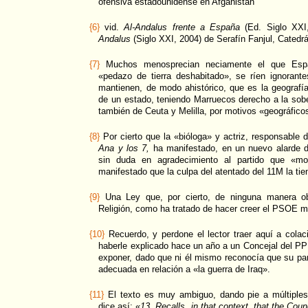
ofensiva estadounidense en Afganistán
{6}
vid.
Al-Andalus frente a España
(Ed. Siglo XXI
Andalus
(Siglo XXI, 2004) de Serafín Fanjul, Catedr
{7}
Muchos menosprecian neciamente el que Espa
«pedazo de tierra deshabitado», se ríen ignoran
mantienen, de modo ahistórico, que es la geografía 
de un estado, teniendo Marruecos derecho a la sober
también de Ceuta y Melilla, por motivos «geográfico
{8}
Por cierto que la «bióloga» y actriz, responsable 
Ana y los 7,
ha manifestado, en un nuevo alarde de
sin duda en agradecimiento al partido que «m
manifestado que la culpa del atentado del 11M la tie
{9}
Una Ley que, por cierto, de ninguna manera ob
Religión, como ha tratado de hacer creer el PSOE m
{10}
Recuerdo, y perdone el lector traer aquí a colac
haberle explicado hace un año a un Concejal del P
exponer, dado que ni él mismo reconocía que su pa
adecuada en relación a «la guerra de Iraq».
{11}
El texto es muy ambiguo, dando pie a múltiples i
dice así: «
13. Recalls, in that context, that the Cou