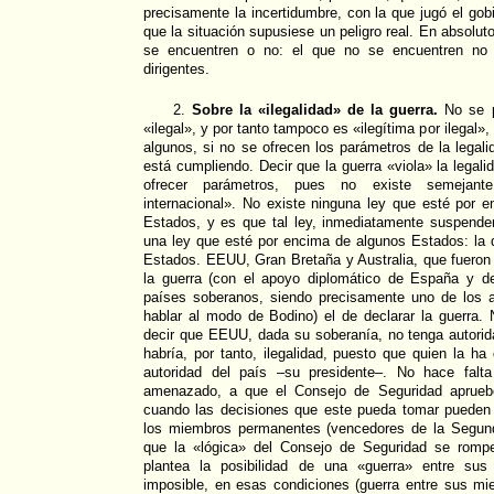
precisamente la incertidumbre, con la que jugó el go
que la situación supusiese un peligro real. En absolu
se encuentren o no: el que no se encuentren no 
dirigentes.
2.
Sobre la «ilegalidad» de la guerra.
No se p
«ilegal», y por tanto tampoco es «ilegítima por ilegal»
algunos, si no se ofrecen los parámetros de la lega
está cumpliendo. Decir que la guerra «viola» la legalid
ofrecer parámetros, pues no existe semejante
internacional». No existe ninguna ley que esté por 
Estados, y es que tal ley, inmediatamente suspender
una ley que esté por encima de algunos Estados: la q
Estados. EEUU, Gran Bretaña y Australia, que fueron
la guerra (con el apoyo diplomático de España y d
países soberanos, siendo precisamente uno de los at
hablar al modo de Bodino) el de declarar la guerra.
decir que EEUU, dada su soberanía, no tenga autorida
habría, por tanto, ilegalidad, puesto que quien la h
autoridad del país –su presidente–. No hace falt
amenazado, a que el Consejo de Seguridad apruebe
cuando las decisiones que este pueda tomar pueden 
los miembros permanentes (vencedores de la Segun
que la «lógica» del Consejo de Seguridad se rom
plantea la posibilidad de una «guerra» entre su
imposible, en esas condiciones (guerra entre sus m