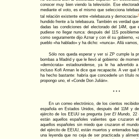
conocer muy bien viendo la televisión. Ese electora
mediante el voto, es el mismo que selecciona teleba
tal relación existente entre «telebasura y democracia»
hundido frente a la telebasura. También es verdad que
dadas las condiciones del electorado del 14M, que
pudiese no llegar nunca: después del 11S posibleme
como seguramente dijo Aznar y con él su gobierno, «
pueblo «ha hablado» y ha dicho: «nunca». Allá vamos, 
Sólo nos queda esperar y ver si ZP cumple la pr
bombas a Madrid y que le llevó al gobierno: de moment
«demócrata» estadounidense, ya le ha advertido a
incluso Kofi Annan le dice que recapacite. A ver qué
ha hecho bastante: habría que concederle un título no
propongo uno, el «Conde Don Julián».
* * *
En un correo electrónico, de los cientos recibido
española en Estados Unidos, después del 11M y del
ejército de los EEUU se pregunta (ver
El Mundo,
22 
están aquellos españoles valientes que cruzaron 
aquellos españoles sin miedo que cruzaron el mund
del ejército de EEUU, están muertos y enterrados bajo
una leyenda que no ceja de ser practicada y aliment