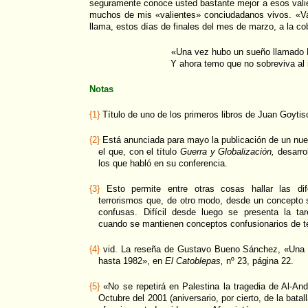
seguramente conoce usted bastante mejor a esos vali
muchos de mis «valientes» conciudadanos vivos. «Va
llama, estos días de finales del mes de marzo, a la co
«Una vez hubo un sueño llamado 
Y ahora temo que no sobreviva al 
Notas
{1}
Título de uno de los primeros libros de Juan Goytis
{2}
Está anunciada para mayo la publicación de un nue
el que, con el título
Guerra y Globalización,
desarro
los que habló en su conferencia.
{3}
Esto permite entre otras cosas hallar las dife
terrorismos que, de otro modo, desde un concepto 
confusas. Difícil desde luego se presenta la tare
cuando se mantienen conceptos confusionarios de t
{4}
vid. La reseña de Gustavo Bueno Sánchez, «Una m
hasta 1982», en
El Catoblepas,
nº 23, página 22.
{5}
«No se repetirá en Palestina la tragedia de Al-And
Octubre del 2001 (aniversario, por cierto, de la bata