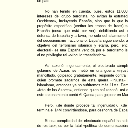
un país.
No han tenido en cuenta, pues, estos 11.000
intereses del grupo terrorista, no evitan la estrate
Occidente», incluyendo España, sino que lo que h
propósito específico («retirar las tropas de Iraq»)
España (cosa que está por ver), debilitando así e
defensa de España y a favor, no sólo del islamismo 
del secesionismo fraccionario. España sigue siendo, a
objetivo del terrorismo islámico y etarra, pero, e
electoral» es una España vencida por el terrorismo is
al no privilegiar tal «vínculo trasatlántico».
Así razonó, ingenuamente, el electorado cómpl
gobierno de Aznar, se metió en una guerra «injus
mancillado, golpeado gratuitamente, responde contra
quien promete sacarnos de esta guerra «injusta»,
islamismo, entonces ya no sufriremos más 11Ms. Dema
«foto de las Azores», entiende quien así razonó, así 
este razonamiento contó Al Qaeda para golpear en Mad
Pero, ¿de dónde procede tal ingenuidad?, ¿de
termina el 14M convirtiéndose, para deshonra de Espa
Si esa complicidad del electorado español ha sido
de rositas», es por la fatal «política de comunicació