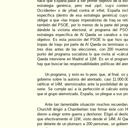
hace que España pase a ser primer objetivo de la est
estrategia genérica, pero real ¡ojo!, cuyo conte
Occidente» o de yihad contra el infiel, España incl
específica (dentro de esa estrategia genérica) cuyo
obligar a que «las tropas imperialistas de Iraq se ret
también del PSOE, por lo menos de la parte del prog
dándole la victoria electoral, el programa del P
estrategia específica de Al Qaeda se canalice a t
objetivo. Es esta posición del PSOE lo que hizo que
tropas de Iraq» por parte de Al Qaeda se terminase 
tres días antes de las elecciones, con 200 muerto
punto del programa socialista lo que invita al «cálcu
Qaeda interviene en Madrid el 11M. Es en el progr
hay que buscar las responsabilidades políticas del ate
Un programa, y esto es lo peor, que, al final, so 
gobierno sobre la autoría del atentado, casi 11.000.
ratificar el 14M, aterrorizados ante la posibilidad de 
serie. Se cumple así a la perfección el cálculo est
que el grupo aterrorizado, España, se pliegue a sus pr
Ante tan lamentable situación muchos recuerdan,
Churchill dirigió a Chamberlain tras firmar éste con 
dieron a elegir entre guerra y deshonor. Eligió el desh
que efectivamente el 11M, visto desde el 14M, Al Q
por delante de un plumazo a 200 personas, un gobiern