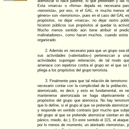
aterrorizar lo hace patente, lo que pretenden y las 
Esta «marca» o «firma» dejada es necesaria para 
«terrorista», por eso, ni el GAL, ni mucho menos e
género» son «terrorismo», pues en el caso del GAL es
propósitos, no dejar «marca», no dejar rastro públ
hicieron públicos sus propósitos al quedar la activi
Mucho menos sentido aún tiene atribuir el predic
maltratadores», como hacen muchos, cuando estos 
organizado.
2. Además es necesario para que un grupo sea ide
sus actividades («atentados») pertenezcan a un
actividades supongan reiteración, de tal modo qu
amenace con repetirse contra el grupo en el que se b
pliega a los propósitos del grupo terrorista.
3. Finalmente para que tal relación de terrorism
necesario contar con la complicidad de la población,
aterrorizado, es decir, y esto es fundamental, es n
mantenerse aterrorizada se haga objetivamente 
propósitos del grupo que aterroriza. No hay terrorism
que lo define, si el grupo al que se pretende aterrorizar
y responde en sentido contrario (por mucho que subj
del grupo al que se pretende aterrorizar sientan en d
pánico, miedo, &c.). En este sentido el 11S, el ataqu
por lo menos de momento, un atentado «terrorista», p