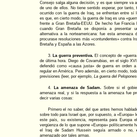
Consejo salga alguna decisión, y es que siempre va 
de uno de ellos. No tiene sentido esperar, por tanto,
ocurrido con la guerra de Iraq, se enfrentan entre s
es que, en cierto modo, la guerra de Iraq es una «guer
frente a Gran Bretaña-EEUU. De hecho fue Francia 
cuando Gran Bretaña se disponía a presentar un
alternativa a la norteamericana: fue esta amenaza d
procurase resoluciones más «contundentes» contra Ir
Bretaña y España a las Azores.
3.
La guerra preventiva.
El concepto de «guerra 
de última hora. Diego de Covarrubias, en el siglo XV
defendió como «causa justa» de guerra en orden a 
regular en América. Pero además, en cierto modo, toda 
previsiones (leer, por ejemplo,
La guerra del Pelopones
4.
La amenaza de Sadam.
Sobre si el gobi
amenaza real, y si la respuesta a la amenaza fue pr
decir varias cosas:
Primero el no saber, del que antes hemos hablad
sobre todo para Israel que, por supuesto, a «Europa» l
este país, su existencia, representa para Europa 
vergüenza de lo que supone «Europa» políticamente h
el Iraq de Sadam Hussein seguía armado o no, en
amenazado por tales armas.