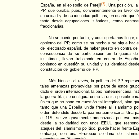
{7}
España, en el episodio de Perejil
. Una posición, la
PP, que obraba, pues, convenientemente en favor de
su unidad y de su identidad políticas, en cuanto que 
tanto desde agrupaciones islámicas, como centroe
fraccionarias.
No se puede por tanto, y aquí queríamos llegar, re
gobierno del PP, como se ha hecho y se sigue hacie
del electorado español, de haber puesto en contra d
consecuencia de su participación en la guerra de
insistimos, llevan trabajando en contra de Espa
poniendo en cuestión su unidad y su identidad desde
constitución del gobierno del PP.
Más bien es al revés, la política del PP repres
tales amenazas promovidas por parte de estos grupo
dado el orden internacional, la pax norteamericana in
la guerra fría, se configura como la única posible pa
única que no pone en cuestión tal integridad, sino que
tanto que una España unida frente al islamismo pol
orden defendido desde la pax norteamericana. Una p
el 11S, se ve gravemente amenazada por ese mism
desde la solidaridad con unos EEUU que respond
ataques del islamismo político, puede hacer frente Es
embargo, con una «Europa» solidaria del islamism
secesionismo (Alemania).