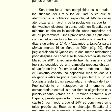
puntos en común.
Sea como fuera, esta complicidad es, sin duda, 
los sucesos del 11M y los del 14M: y es que si
aterrorizar a la población española, el 14M lo cons
aterrorizar a la mayoría de la población, ya que tal 
del «vuelco» electoral, la constitución en España de 
mientras estaba en la oposición, unos propósitos co
del grupo terrorista. Unos propósitos que se pusieron
comunicados que todos hemos leído u oído en los m
días siguientes al 14M: «Atacamos a España para q
Mundo,
martes 16 de Marzo de 2004, pág. 29). «Para
[sigue diciendo Al Qaeda en un documento redactado y 
poco después de conocerse la convocatoria de elecci
Marzo de 2004] a retirarse de Irak, la resistencia de
fuerzas, seguidos de una campaña propagandística pa
situación en Irak. Debemos utilizar al máximo la situ
el Gobierno español no soportaría más de dos o t
obligado a retirarse por la presión popular. Y si no lo h
Socialista estará casi asegurada y la retirada de Irak
Fue suficiente un «ataque», en el momento ad
convocatoria electoral, sin dar tiempo al gobierno esp
pueblo español votase en su mayoría conforme a es
España, puesto que de tal mayoría sale un gobierno q
capituló, por miedo a que el 14M se convirtiese en el
tales propósitos. Este es el chantaje: España el
mayoría de los electores, o por lo menos los elect