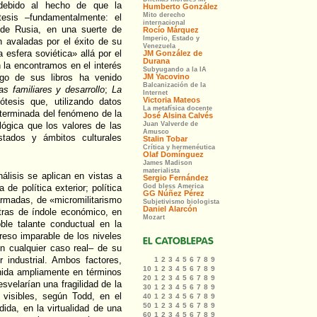
 debido al hecho de que la
esis –fundamentalmente: el
 de Rusia, en una suerte de
an avaladas por el éxito de su
esfera soviética» allá por el
n la encontramos en el interés
rgo de sus libros ha venido
s familiares y desarrollo
;
La
pótesis que, utilizando datos
terminada del fenómeno de la
lógica que los valores de las
stados y ámbitos culturales
lisis se aplican en vistas a
de política exterior; política
 armadas, de «micromilitarismo
otras de índole económico, en
ble talante conductual en la
reso imparable de los niveles
n cualquier caso real– de su
r industrial. Ambos factores,
inida ampliamente en términos
svelarían una fragilidad de la
visibles, según Todd, en el
ida, en la virtualidad de una