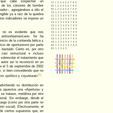
la que cabe sospechar un
os de los cánones de hombre
ador–, agregándose a ello el
ngible ya a raíz de la quiebra
ntos indicadores se impone un
ue no es evidente que nos
 antinorteamericano. Se ha
inicio de la contienda bélica y
uicio de oportunismo por parte
 bastado. Cierto es, por otro
 casi estructural e incluso
 sobrevolar el tratamiento que
 autor así lo reconoció en un
o el 5 de septiembre de 2002
o
, si bien concediendo que no
{1}
no «político y coyuntural»
.
virtiendo su distribución en
es opuestos una «Apertura» y
 se tratase, metáfora por otro
cional. Sin embargo, desde el
 juego (como por otra parte no
ón social). Efectivamente, el
 de ciertos supuestos que, en