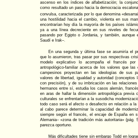
ascenso en los índices de alfabetización; la conjun
como resultado un paso hacia la democracia escalona
convulsa, caracterizada por lo que denomina «desarra
una hostilidad hacia el cambio, violenta en sus man
encontrarían hoy día la mayoría de los países islám
ya a una línea decreciente en sus niveles de fecu
pasando por Egipto o Jordania, y también, aunque 
Saudí e Irak–.
En una segunda y última fase se asumiría el pr
que lo asumieron, tras pasar por sus respectivas cris
modelo explicativo lo acompaña el francés por 
antropológico-familiar acerca de los valores que las
campesinos proyectan en las ideologías de sus pa
valores de libertad, igualdad y autoridad (conceptos
con precisión), y de su imbricación en las relaciones
hermanos entre sí, estudia los casos alemán, francé
en aras de hallar la dimensión antropológica previa 
culturales se enfrentarían a la susodicha modernizac
todo caso será el afecto o desafecto en relación a la i
al cabo parece determinar la capacidad de moderniza
siempre según el francés, el encaje de España en 
Alemania– «zona de tradición más autoritaria» (pág. 5
parezca oportuno.
Más dificultades tiene sin embargo Todd en lograr