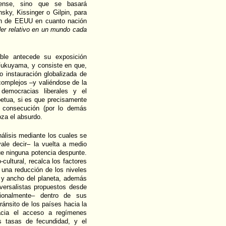
dense, sino que se basará
nsky, Kissinger o Gilpin, para
ión de EEUU en cuanto nación
der relativo en un mundo cada
ble antecede su exposición
Fukuyama, y consiste en que,
o instauración globalizada de
complejos –y valiéndose de la
democracias liberales y el
petua, si es que precisamente
 consecución (por lo demás
oza el absurdo.
nálisis mediante los cuales se
ale decir– la vuelta a medio
que ninguna potencia despunte.
-cultural, recalca los factores
una reducción de los niveles
go y ancho del planeta, además
iversalistas propuestos desde
ionalmente– dentro de sus
ránsito de los países hacia la
acia el acceso a regímenes
s tasas de fecundidad, y el