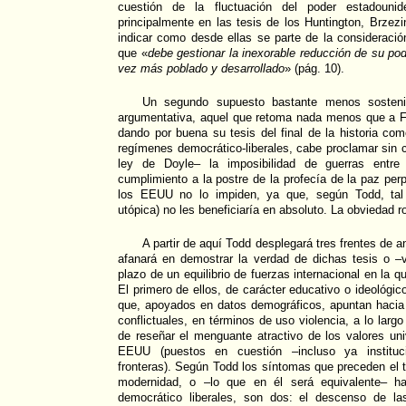
cuestión de la fluctuación del poder estadouni
principalmente en las tesis de los Huntington, Brzezi
indicar como desde ellas se parte de la considerac
que «
debe gestionar la inexorable reducción de su po
vez más poblado y desarrollado
» (pág. 10).
Un segundo supuesto bastante menos sosteni
argumentativa, aquel que retoma nada menos que a 
dando por buena su tesis del final de la historia com
regímenes democrático-liberales, cabe proclamar sin 
ley de Doyle– la imposibilidad de guerras entre 
cumplimiento a la postre de la profecía de la paz per
los EEUU no lo impiden, ya que, según Todd, tal
utópica) no les beneficiaría en absoluto. La obviedad r
A partir de aquí Todd desplegará tres frentes de a
afanará en demostrar la verdad de dichas tesis o –v
plazo de un equilibrio de fuerzas internacional en la 
El primero de ellos, de carácter educativo o ideológico
que, apoyados en datos demográficos, apuntan hacia 
conflictuales, en términos de uso violencia, a lo lar
de reseñar el menguante atractivo de los valores un
EEUU (puestos en cuestión –incluso ya instituc
fronteras). Según Todd los síntomas que preceden el t
modernidad, o –lo que en él será equivalente– h
democrático liberales, son dos: el descenso de la