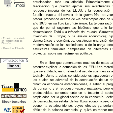
entrelazadas, más una añadida. Primordialmente
fascinación que puedan ejercer sus aventuradas t
retroceso imperial de los EEUU, y la recuperación
futurible «vuelta del revés» de la guerra fría– se ve
precoz pronóstico acerca de «la descomposición de la 
año 1976, en su libro
La chute finale
. La tercera razó
que de por sí sugieren las hipótesis que a lo la
desarrollando Todd (
La infancia del mundo. Estructura
invención de Europa
; o
La ilusión económica
); hi
demográficos y económicos, despliegan una visión de
modernización de las sociedades, o de la carga ideo
estructuras familiares campesinas de diferentes E
proyectan sobre sus regímenes políticos.
En el libro que comentamos muchos de estos aná
procurar explicar la actuación de los EEUU en materia 
que será tildada, en lo referido al uso de sus fuerzas
teatral». Junto a estas consideraciones aparecerán 
las cuales se advertirá de la acentuación de un do
dinámica económica estadounidense, a saber: el prog
de consumo y el retroceso –acaso matizable, pero e
productividad, concretamente en lo tocante al secto
propiciados por la globalización de la economía –def
de desregulación estatal de los flujos económicos–, de
economía estadounidense, cuyos efectos ya serían 
déficit de la balanza comercial y, quizá en menor med