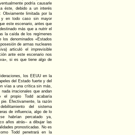
ventualmente podría causarle
 a éste, debido a un interés
r. Obviamente limitada por la
os y en todo caso sin mayor
 que este escenario, antes que
 destinado más que a nutrir el
ras la caída de los regímenes
de los denominados «Estados
u posesión de armas nucleares
) articuló el imprevisible
cción ante este escenario nos
va», si es que tiene algo de
sideraciones, los EEUU en la
apeles del Estado fuerte y del
en vías a una crítica sin más,
s nada irracionales que andan
 el propio Todd acabaría
 pie. Efectivamente, la razón
ebilitamiento del sistema
eras de influencia, algo de lo
 se habrían percatado ya,
o años atrás– a dibujar las
alidades pronosticadas. No es
 como Todd penetrará en la