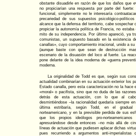
obstante disuadirle en razón de que los daños que e
no propiciarían una respuesta por parte del fuerte:
funcional, simplemente no le interesaría contraataca
precariedad de sus supuestos psicológico-polític
alcance que la defensa del territorio, cabe sospechar
propiciar la autonomía política de Francia, no estaba
mito de su independencia. Por último apareció, ya t
comunistas, un supuesto basado en la existencia 
canallas», cuyo comportamiento irracional, unido a s
(aunque baste con que sean de destrucción masiva
escenario de la disuasión del loco al fuerte. La rea
pone delante de la idea moderna de «guerra preventi
moderna.
La originalidad de Todd es que, según sus con
actualidad combinarían en su actuación exterior los p
Estado canalla, pero esta caracterización no la hace 
«moral» o pacifista, sino que no duda de las razone
detrás de esta actuación, con lo que al cabo
desmintiéndose –la racionalidad quedaría siempre en
última estribaría, según Todd, en el gradual d
norteamericano, y en la previsible perdida de sus esf
que los propios ideólogos pro-norteamericanos
apresurándose desde entonces –no más allá de cinc
líneas de actuación que pudiesen aplacar dichas virtu
pues recurriendo a argumentos anti-imperialistas