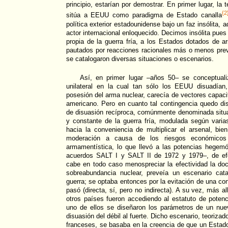
principio, estarían por demostrar. En primer lugar, l
{2
sitúa a EEUU como paradigma de Estado canalla
política exterior estadounidense bajo un faz insólita, a
actor internacional enloquecido. Decimos insólita pues 
propia de la guerra fría, a los Estados dotados de a
pautados por reacciones racionales más o menos previs
se catalogaron diversas situaciones o escenarios.
Así, en primer lugar –años 50– se conceptuali
unilateral en la cual tan sólo los EEUU disuadía
posesión del arma nuclear, carecía de vectores capaci
americano. Pero en cuanto tal contingencia quedo dis
de disuasión recíproca, comúnmente denominada situaci
y constante de la guerra fría, modulada según varia
hacia la conveniencia de multiplicar el arsenal, bi
moderación a causa de los riesgos económicos 
armamentística, lo que llevó a las potencias hegemó
acuerdos SALT I y SALT II de 1972 y 1979–, de efe
cabe en todo caso menospreciar la efectividad la doc
sobreabundancia nuclear, preveía un escenario cat
guerra; se optaba entonces por la evitación de una con
pasó (directa, sí, pero no indirecta). A su vez, más a
otros países fueron accediendo al estatuto de poten
uno de ellos se diseñaron los parámetros de un nuev
disuasión del débil al fuerte. Dicho escenario, teoriza
franceses, se basaba en la creencia de que un Estad