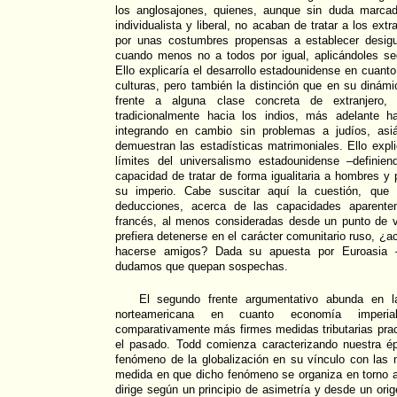
los anglosajones, quienes, aunque sin duda marcad
individualista y liberal, no acaban de tratar a los ex
por unas costumbres propensas a establecer desig
cuando menos no a todos por igual, aplicándoles seg
Ello explicaría el desarrollo estadounidense en cuanto
culturas, pero también la distinción que en su dinámi
frente a alguna clase concreta de extranjero,
tradicionalmente hacia los indios, más adelante h
integrando en cambio sin problemas a judíos, asi
demuestran las estadísticas matrimoniales. Ello expl
límites del universalismo estadounidense –definie
capacidad de tratar de forma igualitaria a hombres y 
su imperio. Cabe suscitar aquí la cuestión, que
deducciones, acerca de las capacidades aparentem
francés, al menos consideradas desde un punto de v
prefiera detenerse en el carácter comunitario ruso, ¿ac
hacerse amigos? Dada su apuesta por Euroasia 
dudamos que quepan sospechas.
El segundo frente argumentativo abunda en la
norteamericana en cuanto economía imperi
comparativamente más firmes medidas tributarias prac
el pasado. Todd comienza caracterizando nuestra é
fenómeno de la globalización en su vínculo con las m
medida en que dicho fenómeno se organiza en torno a
dirige según un principio de asimetría y desde un orige