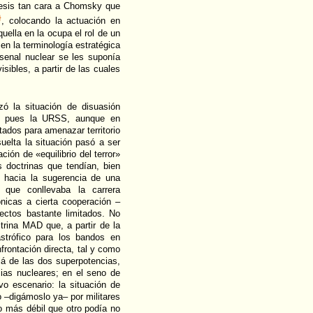
a tesis tan cara a Chomsky que
}
, colocando la actuación en
quella en la ocupa el rol de un
en la terminología estratégica
rsenal nuclear se les suponía
ibles, a partir de las cuales
zó la situación de disuasión
n, pues la URSS, aunque en
tados para amenazar territorio
uelta la situación pasó a ser
ón de «equilibrio del terror»
s doctrinas que tendían, bien
en hacia la sugerencia de una
que conllevaba la carrera
nicas a cierta cooperación –
ctos bastante limitados. No
trina MAD que, a partir de la
astrófico para los bandos en
frontación directa, tal y como
llá de las dos superpotencias,
cias nucleares; en el seno de
o escenario: la situación de
do –digámoslo ya– por militares
o más débil que otro podía no