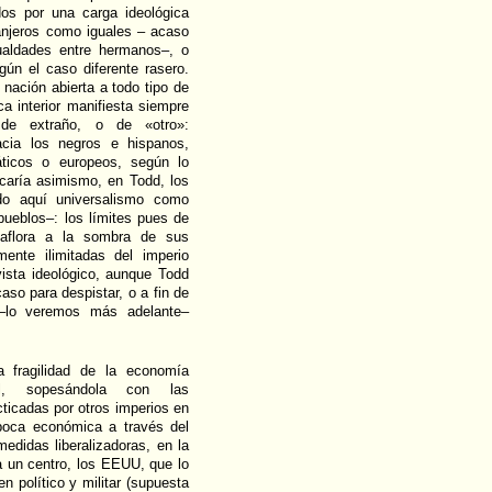
os por una carga ideológica
tranjeros como iguales – acaso
ualdades entre hermanos–, o
ún el caso diferente rasero.
 nación abierta a todo tipo de
ca interior manifiesta siempre
 de extraño, o de «otro»:
acia los negros e hispanos,
áticos o europeos, según lo
icaría asimismo, en Todd, los
ndo aquí universalismo como
pueblos–: los límites pues de
 aflora a la sombra de sus
ente ilimitadas del imperio
ista ideológico, aunque Todd
aso para despistar, o a fin de
–lo veremos más adelante–
 fragilidad de la economía
al, sopesándola con las
ticadas por otros imperios en
poca económica a través del
edidas liberalizadoras, en la
 un centro, los EEUU, que lo
n político y militar (supuesta