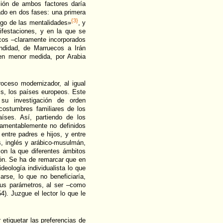
ción de ambos factores daría
do en dos fases: una primera
{3}
igo de las mentalidades»
, y
ifestaciones, y en la que se
icos –claramente incorporados
ndidad, de Marruecos a Irán
en menor medida, por Arabia
oceso modernizador, al igual
is, los países europeos. Este
su investigación de orden
 costumbres familiares de los
íses. Así, partiendo de los
 lamentablemente no definidos
 entre padres e hijos, y entre
s, inglés y arábico-musulmán,
con la que diferentes ámbitos
ión. Se ha de remarcar que en
deología individualista lo que
rse, lo que no beneficiaría,
sus parámetros, al ser –como
4). Juzgue el lector lo que le
 etiquetar las preferencias de