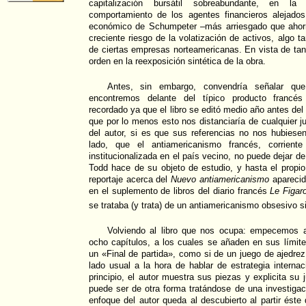
capitalización bursátil sobreabundante, en 
comportamiento de los agentes financieros alejad
económico de Schumpeter –más arriesgado que ahorr
creciente riesgo de la volatización de activos, algo ta
de ciertas empresas norteamericanas. En vista de ta
orden en la reexposición sintética de la obra.
Antes, sin embargo, convendría señalar q
encontremos delante del típico producto francés
recordado ya que el libro se editó medio año antes del 
que por lo menos esto nos distanciaría de cualquier j
del autor, si es que sus referencias no nos hubiesen
lado, que el antiamericanismo francés, corriente
institucionalizada en el país vecino, no puede dejar de
Todd hace de su objeto de estudio, y hasta el propio
reportaje acerca del
Nuevo antiamericanismo
aparecid
en el suplemento de libros del diario francés
Le Figar
se trataba (y trata) de un antiamericanismo obsesivo si
Volviendo al libro que nos ocupa: empecemos ad
ocho capítulos, a los cuales se añaden en sus límit
un «Final de partida», como si de un juego de ajedrez
lado usual a la hora de hablar de estrategia interna
principio, el autor muestra sus piezas y explicita su
puede ser de otra forma tratándose de una investigaci
enfoque del autor queda al descubierto al partir éste