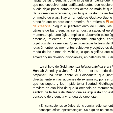
hablar de las creencias como si de un ambiente que 
que nos envuelve, está justificando actos que requieren
puede dejar pasar como meros actos de mala fe que s
de la creencia orteguiana, por la que «estamos en l
en medio de ellas. Hay un artículo de Gustavo Bueno 
atención que en este caso amerita. Me refiero a
El c
de creencia.
Según el planteamiento de Bueno, los
génesis de las creencias serían dos, a saber: el epis
momento epistemológico implica el desarrollo psicoló
creencia, mientras el componente ontológico corr
objetivos de la creencia. Quiero destacar la tesis de
relación entre los momentos subjetivo y objetivo es de 
modo de las cintas de Möbius, lo que significa qu
anverso y un reverso, disociables, en palabras de Bue
En el libro de Goldhagen
La Iglesia católica y el 
Hannah Arendt y a Jean-Paul Sartre por su modo de j
proponer una tesis sobre el Holocausto que justif
directamente en las acciones de exterminio, por ser pa
que los supera y les impide tener libertad, Goldhag
moviera en esa idea de que la creencia es meramente 
sentido de la tesis de Bueno que es expuesta con esta
concepto de creencia y la Idea de creencia»:
«El concepto psicológico de creencia sólo se ent
concepto crítico epistemológico. Sólo quien ha critic