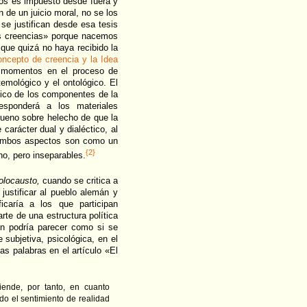
nos es impuesto desde fuera y
 de un juicio moral, no se los
e justifican desde esa tesis
as creencias» porque nacemos
que quizá no haya recibido la
oncepto de creencia y la Idea
 momentos en el proceso de
temológico y el ontológico. El
gico de los componentes de la
esponderá a los materiales
 Bueno sobre helecho de que la
carácter dual y dialéctico, al
e ambos aspectos son como un
{2}
no, pero inseparables.
Holocausto,
cuando se critica a
ustificar al pueblo alemán y
icaría a los que participan
rte de una estructura política
en podría parecer como si se
subjetiva, psicológica, en el
s palabras en el artículo «El
iende, por tanto, en cuanto
ado el sentimiento de realidad