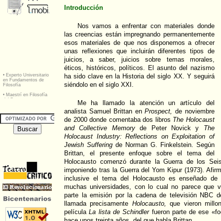
Introducción
Nos vamos a enfrentar con materiales donde
las creencias están impregnando permanentemente
esos materiales de que nos disponemos a ofrecer
unas reflexiones que incluirán diferentes tipos de
juicios, a saber, juicios sobre temas morales,
éticos, históricos, políticos. El asunto del nazismo
ha sido clave en la Historia del siglo XX. Y seguirá
siéndolo en el siglo XXI.
Me ha llamado la atención un artículo del
analista Samuel Brittan en
Prospect,
de noviembre
de 2000 donde comentaba dos libros
The Holocaust
and Collective Memory
de Peter Novick y
The
Holocaust Industry: Reflections on Exploitation of
Jewish Suffering
de Norman G. Finkelstein. Según
Brittan, el presente enfoque sobre el tema del
Holocausto comenzó durante la Guerra de los Seis
imponiendo tras la Guerra del Yom Kipur (1973). Afi
inclusive el tema del Holocausto es enseñado de
muchas universidades, con lo cual no parece que v
parte la emisión por la cadena de televisión NBC d
llamada precisamente
Holocausto,
que vieron millo
película
La lista de Schindler
fueron parte de ese «f
hace unos treinta años, del que habla Brittan.