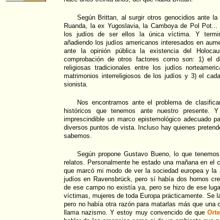
Según Brittan, al surgir otros genocidios ante la
Ruanda, la ex Yugoslavia, la Camboya de Pol Pot... 
los judíos de ser ellos la única víctima. Y termi
añadiendo los judíos americanos interesados en aume
ante la opinión pública la existencia del Holoca
comprobación de otros factores como son: 1) el d
religiosas tradicionales entre los judíos norteamer
matrimonios interreligiosos de los judíos y 3) el c
sionista.
Nos encontramos ante el problema de clasificar
históricos que tenemos ante nuestro presente. Y
imprescindible un marco epistemológico adecuado par
diversos puntos de vista. Incluso hay quienes preten
sabemos.
Según propone Gustavo Bueno, lo que tenemos 
relatos. Personalmente he estado una mañana en el 
que marcó mi modo de ver la sociedad europea y la
judíos en Ravensbrück, pero sí había dos hornos cre
de ese campo no existía ya, pero se hizo de ese lugar
víctimas, mujeres de toda Europa prácticamente. Se 
pero no había otra razón para matarlas más que una 
llama nazismo. Y estoy muy convencido de que
Ort