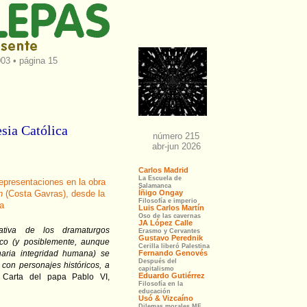
03 • página 15
esia Católica
representaciones en la obra
n
(Costa Gavras), desde la
ta
tiva de los dramaturgos
rico (y posiblemente, aunque
naria integridad humana) se
con personajes históricos, a
 Carta del papa Pablo VI,