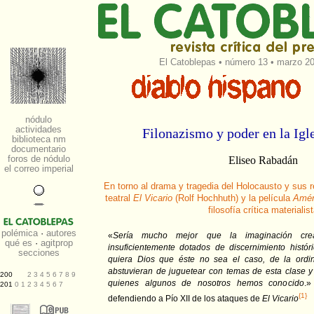
El Catoblepas
•
número 13
• marzo 20
Filonazismo y poder en la Igl
Eliseo Rabadán
En torno al drama y tragedia del Holocausto y sus 
teatral
El Vicario
(Rolf Hochhuth) y la película
Amé
filosofía crítica materialis
«
Sería mucho mejor que la imaginación crea
insuficientemente dotados de discernimiento histó
quiera Dios que éste no sea el caso, de la ordi
abstuvieran de juguetear con temas de esta clase y 
quienes algunos de nosotros hemos conocido
.»
{1}
defendiendo a Pío XII de los ataques de
El Vicario