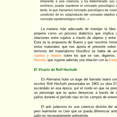
inherente a una creencia, y ha determinado sus 
erróneos, puede mantener el concepto psicológico d
tanto, lo que llamamos concepto psicológico de creen
condición de un subproducto del concepto objetivo 
concepto epistemológico-crítico...»
La manera más adecuada de manejar la Idea 
propone como un proceso dialéctico que implica
relaciones entre sujetos a través de objetos y entre
Esta es la propuesta de Bueno y que nosotros toma
estos materiales que nos aporta el presente sobre
términos del materialismo filosófico se habla de u
sujetos y objetos
sobre los que se van, digamos, t
Historia,
que supone además una relación con la
Antro
El Vicario
de Rolf Hochuth
En Alemania hubo un auge del llamado teatro soc
escritor Rolf Hochuth presentaba en 1963 su obra
El
escándalo en esa época, por el modo en que se pre
un personaje que no quiso denunciar, a través de 
judíos durante el período nazi en los campos de exter
El anti judaísmo es una creencia distinta del a
pero realmente no creo que se pueda diferenciar amb
judío es necesariamente antisemita.