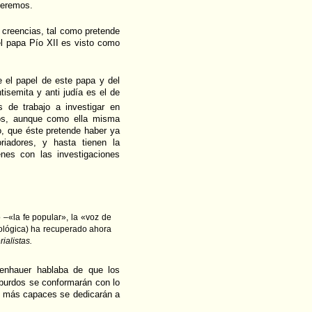
veremos.
 creencias, tal como pretende
l papa Pío XII es visto como
e el papel de este papa y del
tisemita y anti judía es el de
 de trabajo a investigar en
nos, aunque como ella misma
o, que éste pretende haber ya
iadores, y hasta tienen la
nes con las investigaciones
 –«la fe popular», la «voz de
eológica) ha recuperado ahora
ialistas.
enhauer hablaba de que los
burdos se conformarán con lo
os más capaces se dedicarán a