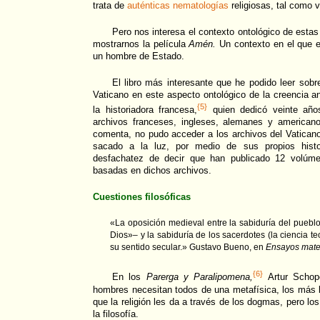
trata de
auténticas nematologías
religiosas, tal como 
Pero nos interesa el contexto ontológico de estas
mostrarnos la película
Amén.
Un contexto en el que e
un hombre de Estado.
El libro más interesante que he podido leer sobr
Vaticano en este aspecto ontológico de la creencia an
{5}
la historiadora francesa,
quien dedicó veinte años
archivos franceses, ingleses, alemanes y america
comenta, no pudo acceder a los archivos del Vatican
sacado a la luz, por medio de sus propios histor
desfachatez de decir que han publicado 12 volúme
basadas en dichos archivos.
Cuestiones filosóficas
«La oposición medieval entre la sabiduría del pueblo
Dios»– y la sabiduría de los sacerdotes (la ciencia t
su sentido secular.» Gustavo Bueno, en
Ensayos mater
{6}
En los
Parerga y Paralipomena,
Artur Schop
hombres necesitan todos de una metafísica, los más 
que la religión les da a través de los dogmas, pero l
la filosofía.