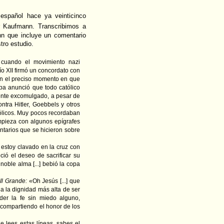
 español hace ya veinticinco
 Kaufmann. Transcribimos a
nn que incluye un comentario
ro estudio.
a cuando el movimiento nazi
o XII firmó un concordato con
l en el preciso momento en que
pa anunció que todo católico
mente excomulgado, a pesar de
tra Hitler, Goebbels y otros
ólicos. Muy pocos recordaban
mpieza con algunos epígrafes
ntarios que se hicieron sobre
: estoy clavado en la cruz con
aleció el deseo de sacrificar su
 noble alma [...] bebió la copa
 Il Grande:
«Oh Jesús [...] que
, a la dignidad más alta de ser
nder la fe sin miedo alguno,
e compartiendo el honor de los
e lees estas líneas, sabes el