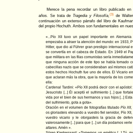
Merece la pena recordar un libro publicado en
{3}
años. Se trata de
Tragedia y Filosofía,
de Walter
continuación un extenso párrafo del libro de Kaufma
del propio Hochuth. Ambos son fundamentales en nuest
«...Pío XII tuvo un papel importante en Alemani
empezaba a atraer la atención del mundo: en 1933, Pí
Hitler, que dio al Führer gran prestigio internaciona
se convertía en el cabeza de Estado. En 1949 el Pa
que militara en las filas comunistas sería inmediata
que ninguna acción de este tipo se había tomado con
cabecillas nazis que se consideraban así mismos cat
estos hechos Hochuth fue uno de ellos. El Vicario e
que aclaran más la obra, que la mayoría de los come
ella:
Cardenal Tardini: «Pío XII podrá decir con el apóstol
Jesucristo [...] Él aceptó el sufrimiento [...] que fort
vida por el bien de sus hermanos y sus hijos [...] Esta
del sufrimiento, gota a gota».
Oración en el volumen de fotografías titulado
Pío XII,
os gloriasteis elevando a vuestro fiel servidor, Pío XII
vuestro vicario y le otorgasteis la gracia de defe
valerosamente [...] para que [...] un día podamos verl
altares. Amén ».
Sören Kierkegaard: «Tomemos un emético [...] Tú, qu