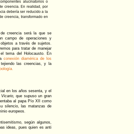
componentes alucinatorios o
e creencia. En realidad, por
cia debería ser reducido a la
de creencia, transformado en
de creencia será la que se
 un campo de operaciones y
 objetos a través de sujetos.
remos para tratar de manejar
 el tema del Holocausto. En
na
conexión diamérica de los
ejiendo las creencias, y la
pología.
ial en los años sesenta, y el
 Vicario,
que supuso un gran
sentaba al papa Pío XII como
su silencio, las matanzas de
minio europeos.
ntisemitismo, según algunos,
as ideas, pues quien es anti