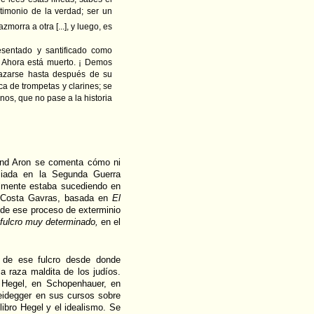
stimonio de la verdad; ser un
morra a otra [...], y luego, es
resentado y santificado como
a. Ahora está muerto. ¡ Demos
lazarse hasta después de su
a de trompetas y clarines; se
nos, que no pase a la historia
mond Aron se comenta cómo ni
aliada en la Segunda Guerra
almente estaba sucediendo en
e Costa Gavras, basada en
El
e ese proceso de exterminio
 fulcro muy determinado,
en el
n de ese fulcro desde donde
la raza maldita de los judíos.
 Hegel, en Schopenhauer, en
idegger en sus cursos sobre
libro Hegel y el idealismo. Se