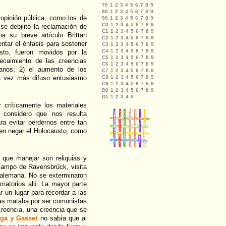
 opinión pública, como los de
se debilitó la reclamación de
na su breve artículo Brittan
ntar el énfasis para sostener
usto, fueron movidos por la
ecaimiento de las creencias
icanos; 2) el aumento de los
ada vez más difuso entusiasmo
 críticamente los materiales
 considero que nos resulta
a evitar perdernos entre tan
den negar el Holocausto, como
que manejar son reliquias y
campo de Ravensbrück, visita
 alemana. No se exterminaron
matorios allí. La mayor parte
 un lugar para recordar a las
las mataba por ser comunistas
creencia, una creencia que se
ega y Gasset
no sabía que al