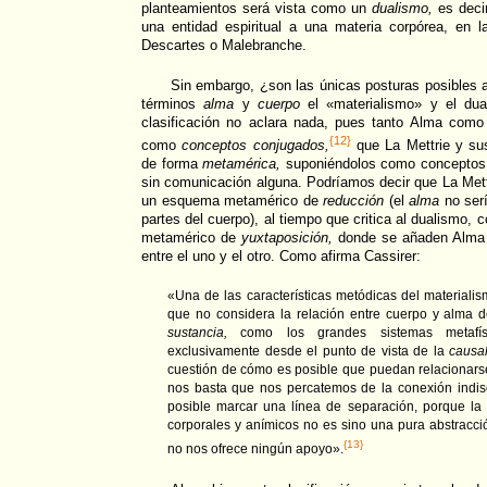
planteamientos será vista como un
dualismo,
es deci
una entidad espiritual a una materia corpórea, en l
Descartes o Malebranche.
Sin embargo, ¿son las únicas posturas posibles ac
términos
alma
y
cuerpo
el «materialismo» y el dual
clasificación no aclara nada, pues tanto Alma com
{12}
como
conceptos conjugados,
que La Mettrie y su
de forma
metamérica,
suponiéndolos como conceptos 
sin comunicación alguna. Podríamos decir que La Mett
un esquema metamérico de
reducción
(el
alma
no serí
partes del cuerpo), al tiempo que critica al dualismo
metamérico de
yuxtaposición,
donde se añaden Alma y
entre el uno y el otro. Como afirma Cassirer:
«Una de las características metódicas del materialism
que no considera la relación entre cuerpo y alma d
sustancia,
como los grandes sistemas metafísi
exclusivamente desde el punto de vista de la
causal
cuestión de cómo es posible que puedan relacionars
nos basta que nos percatemos de la conexión indis
posible marcar una línea de separación, porque la
corporales y anímicos no es sino una pura abstracci
{13}
no nos ofrece ningún apoyo».