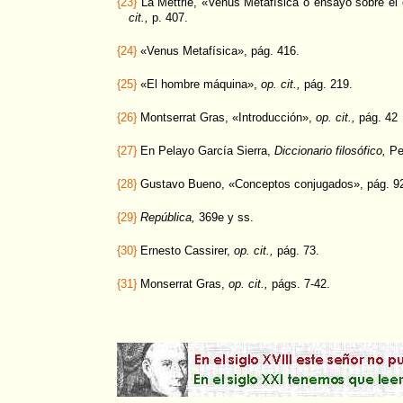
{23}
La Mettrie, «Venus Metafísica o ensayo sobre el
cit.,
p. 407.
{24}
«Venus Metafísica», pág. 416.
{25}
«El hombre máquina»,
op. cit.,
pág. 219.
{26}
Montserrat Gras, «Introducción»,
op. cit.,
pág. 42
{27}
En Pelayo García Sierra,
Diccionario filosófico,
Pen
{28}
Gustavo Bueno, «Conceptos conjugados», pág. 9
{29}
República,
369e y ss.
{30}
Ernesto Cassirer,
op. cit.,
pág. 73.
{31}
Monserrat Gras,
op. cit.,
págs. 7-42.