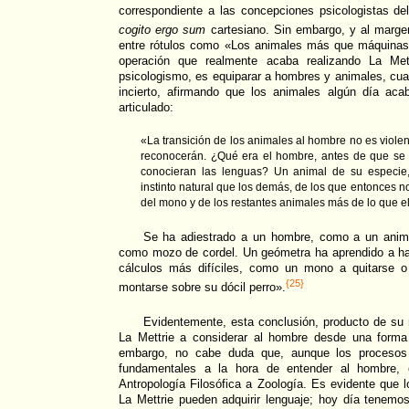
correspondiente a las concepciones psicologistas de
cogito ergo sum
cartesiano. Sin embargo, y al margen
entre rótulos como «Los animales más que máquinas
operación que realmente acaba realizando La Mett
psicologismo, es equiparar a hombres y animales, cuan
incierto, afirmando que los animales algún día acab
articulado:
«La transición de los animales al hombre no es violent
reconocerán. ¿Qué era el hombre, antes de que se 
conocieran las lenguas? Un animal de su especie
instinto natural que los demás, de los que entonces no 
del mono y de los restantes animales más de lo que el 
Se ha adiestrado a un hombre, como a un anima
como mozo de cordel. Un geómetra ha aprendido a ha
cálculos más difíciles, como un mono a quitarse o
{25}
montarse sobre su dócil perro».
Evidentemente, esta conclusión, producto de su 
La Mettrie a considerar al hombre desde una forma 
embargo, no cabe duda que, aunque los procesos 
fundamentales a la hora de entender al hombre, e
Antropología Filosófica a Zoología. Es evidente que 
La Mettrie pueden adquirir lenguaje; hoy día tenemo