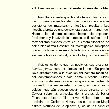
2.1. Fuentes mundanas del materialismo de La Mett
Resulta evidente que las doctrinas filosófica
vacío, pues dependen de unas fuentes no académ
posiciones del materialismo filosófico, resultaría fa
filosófica brota de una conciencia pura, al margen d
Hasta tales determinaciones hemos de regresar 
fundamento y la raíz de los problemas filosóficos de 
materialismo francés entra en la esfera filosófica 
como bien afirma Cassirer, su investigación sobrepasa
que el fundamento mismo de la filosofía no está en el
{3}
sino en la historia natural, la fisiología y la medicina
.
Así, es evidente que las nociones que present
hombre planta
están inspiradas en Linneo. Su propi
llevó directamente a la cuestión del hombre máquina
por contemporáneos suyos como D'Argens, Didero
anatómicos demuestran además que ciertas partes de
moviendo una vez muerto. Es decir, el cuerpo se c
células, que aún pueden seguir vivas durante un ci
Cowper sobre las glándulas de la uretra, de Fallo
Fracastoro sobre la sífilis, de von Haller sobre la exc
medicina de Guillermo Harvey, los estudios de Malpi
estrato profundo de la epidermis, los de los conduc