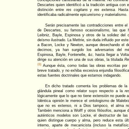
Descartes quien identificó a la tradición antigua con
distinción entre
res cogitans
y
res extensa.
Hasta 
identificaba radicalmente epicureísmo y materialismo.
Serán precisamente las contradicciones entre el
de Descartes, su famoso ocasionalismo, las que 
Leibniz, Bayle, Espinosa y otros de la solidez del c
deísmo ilustrado. La Mettrie, sin duda influido por este
a Bacon, Locke y Newton, aunque desechando el d
decimos, ya han surgido los adversarios del mé
Espinosa, Bayle, Fontenelle, &c. hasta llegar a Volta
dirige su atención en una de sus obras, la titulada
Re
{6}
Aunque ésta, como todas las obras escritas por 
breve tratado, y no exhiba excesiva enjundia filosófic
estas fuentes doctrinales que estamos indagando.
En dicho tratado comenta los problemas de la
glándula pineal como relator suyo respecto a la
re
lógicamente que lo que no tiene extensión no puede ac
Idéntica opinión le merece el ontologismo de Maleb
que no es extenso, ni a Dios tampoco, el alma no
También menciona a Wolff y otros filósofos, aunque 
auténticos modelos son Locke, el destructor de las
quien distingue cuerpo y alma, pero reduce esta úl
interno, aparte de mecanicista (incluso la metafís