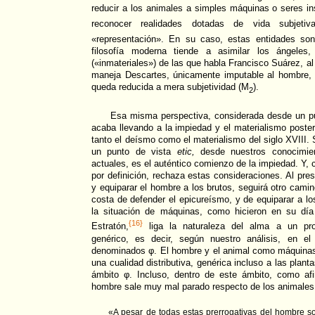
reducir a los animales a simples máquinas o seres in
reconocer realidades dotadas de vida subjetiv
«representación». En su caso, estas entidades so
filosofía moderna tiende a asimilar los ángeles, 
(«inmateriales») de las que habla Francisco Suárez, a
maneja Descartes, únicamente imputable al hombre, n
queda reducida a mera subjetividad (M
).
2
Esa misma perspectiva, considerada desde un p
acaba llevando a la impiedad y el materialismo poster
tanto el deísmo como el materialismo del siglo XVIII.
un punto de vista
etic,
desde nuestros conocimien
actuales, es el auténtico comienzo de la impiedad. Y, 
por definición, rechaza estas consideraciones. Al pre
y equiparar el hombre a los brutos, seguirá otro camin
costa de defender el epicureísmo, y de equiparar a l
la situación de máquinas, como hicieron en su día 
{16}
Estratón,
liga la naturaleza del alma a un pr
genérico, es decir, según nuestro análisis, en el
denominados φ. El hombre y el animal como máquina
una cualidad distributiva, genérica incluso a las plantas
ámbito φ. Incluso, dentro de este ámbito, como afi
hombre sale muy mal parado respecto de los animales
«A pesar de todas estas prerrogativas del hombre so