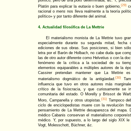
político, pero de una
polis
determinada, &c. Y, precis
{29}
Platón para explicar la
eutaxia
o buen gobierno,
co
racional o
mens
nos lleva realmente a la teoría polí
político» y por tanto diferente del animal.
4. Actualidad filosófica de La Mettrie
El materialismo monista de La Mettrie tuvo gran 
especialmente durante su segunda mitad, fecha d
ediciones de sus obras. Sus posiciones, si bien sólo
letra por el Barón de Holbach, no cabe duda que com
las de otro autor diferente como Helvetius o con la doc
fenómeno de la crítica a la sociedad de su tiemp
elementos equiparables a múltiples autores de la é
Cassirer pretendan mantener que La Mettrie es
{30}
materialismo dogmático de la antigüedad.
Tamp
influencia que tuvo en otros autores más marginal
crítico de la fisiocracia, y que curiosamente se 
comunitaria del estado. O Morelly y Brissot de Warb
{31}
Moro, Campanella y otros utopistas.
Tampoco debe
ciclo de enciclopedistas muere con la revolución fra
pensamiento de La Mettrie desaparezca del mapa. 
médico Cabanis conservan el materialismo corporeís
médico. Y, por supuesto, a lo largo del siglo XIX l
Vogt, Molesschott, Büchner, &c.