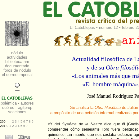
El Catoblepas
•
número 12
• febrero 2
Actualidad filosófica de L
y de su
Obra filosóf
«Los animales más que má
«El hombre máquina»
José Manuel Rodríguez P
Se analiza la
Obra filosófica
de Julián 
a propósito de una petición informal realizada po
«Y del
Système de la Nature
dice que él [Goeth
comprender cómo semejante libro fuera peligroso:
quimérico, tan muerto, que nos costaba esfuerzo ag