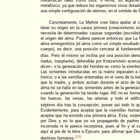
metafísicas tales como Dios, o Alma, su argumen
metafísico, ya que reduce los organismos vivos dotado
una simple configuración de atómos, en el sentido de 
Concretamente, La Mettrie cree falso apelar al
c
tiene su origen en la causa primera (creacionismo o
necesita de determinadas causas segundas (escolásti
el origen del alma. Pudiera parecer entonces que La M
alma
emergentista
(el alma como un simple resultado d
cuerpo), es decir, una posición cercana al fundament
días. Pero él mismo se inclina por una posición de
tradux,
trasplante), defendida por Kratzenstein acerc
dicen–
o la generación del hombre es como la siembra, 
Las simientes introducidas en la matriz equivalen a 
tronco, o a las semillas enterradas en el seno de la tie
que la madre, y ambos actúan durante el acto de l
alma no se halla en las simientes antes de la generaci
cuando la generación ha tenido lugar. Allí no es forma
los huesos, las venas, las arterias y todo el edifi
séptimo día tras la concepción, posee así todo lo q
Evidentemente, para aceptar que la «semilla» human
aceptar que ha existido una primera alma. Esta, sorp
por Dios y es la que se va propagando de padres 
incomoda ni le parece incorpórea, pues al fin y al ca
aquí al pie de la letra a Epicuro, para afirmar que Di
{24}
destinos humanos.