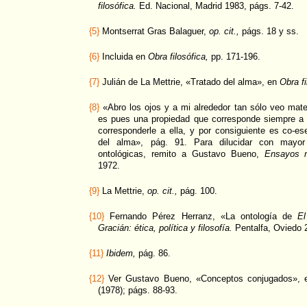
filosófica.
Ed. Nacional, Madrid 1983, págs. 7-42.
{5}
Montserrat Gras Balaguer,
op. cit.,
págs. 18 y ss.
{6}
Incluida en
Obra filosófica,
pp. 171-196.
{7}
Julián de La Mettrie, «Tratado del alma», en
Obra fi
{8}
«Abro los ojos y a mi alrededor tan sólo veo mate
es pues una propiedad que corresponde siempre a 
corresponderle a ella, y por consiguiente es co-es
del alma», pág. 91. Para dilucidar con mayor
ontológicas, remito a Gustavo Bueno,
Ensayos ma
1972.
{9}
La Mettrie,
op. cit.,
pág. 100.
{10}
Fernando Pérez Herranz, «La ontología de
El
Gracián: ética, política y filosofía.
Pentalfa, Oviedo 
{11}
Ibidem,
pág. 86.
{12}
Ver Gustavo Bueno, «Conceptos conjugados»,
(1978); págs. 88-93.