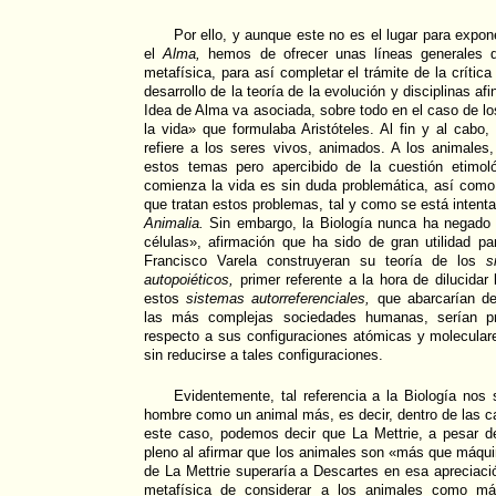
Por ello, y aunque este no es el lugar para expon
el
Alma,
hemos de ofrecer unas líneas generales d
metafísica, para así completar el trámite de la crítica
desarrollo de la teoría de la evolución y disciplinas a
Idea de Alma va asociada, sobre todo en el caso de los
la vida» que formulaba Aristóteles. Al fin y al cab
refiere a los seres vivos, animados. A los animales,
estos temas pero apercibido de la cuestión etimol
comienza la vida es sin duda problemática, así como l
que tratan estos problemas, tal y como se está intent
Animalia.
Sin embargo, la Biología nunca ha negado 
células», afirmación que ha sido de gran utilidad 
Francisco Varela construyeran su teoría de los
s
autopoiéticos,
primer referente a la hora de dilucidar
estos
sistemas autorreferenciales,
que abarcarían des
las más complejas sociedades humanas, serían 
respecto a sus configuraciones atómicas y moleculare
sin reducirse a tales configuraciones.
Evidentemente, tal referencia a la Biología nos s
hombre como un animal más, es decir, dentro de las ca
este caso, podemos decir que La Mettrie, a pesar d
pleno al afirmar que los animales son «más que máqui
de La Mettrie superaría a Descartes en esa apreciació
metafísica de considerar a los animales como máqu