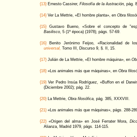
{13}
Ernesto Cassirer,
Filosofía de la ilustración,
pág. 8
{14}
Ver La Mettrie, «El hombre planta», en
Obra filosó
{15}
Gustavo Bueno, «Sobre el concepto de "espa
Basilisco,
5 (1ª época) (1978); págs. 57-69.
{16}
Benito Jerónimo Feijoo, «Racionalidad de l
universal,
Tomo III, Discurso 9, §. II, 15.
{17}
Julián de La Mettrie, «El hombre máquina», en
Obr
{18}
«Los animales más que máquinas», en
Obra filosó
{19}
Ver Pedro Insúa Rodríguez, «Buffon en el Darw
(Diciembre 2002); pág. 22.
{20}
La Mettrie,
Obra filosófica,
pág. 385, XXXVIII.
{21}
«Los animales más que máquinas», págs. 288-28
{22}
«Origen del alma» en José Ferrater Mora,
Dicc
Alianza, Madrid 1979, págs. 114-115.