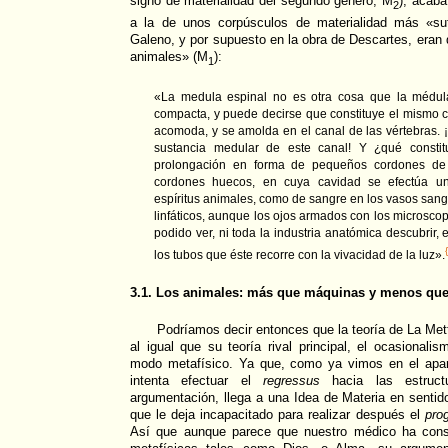
signo de materialidad del segundo género, M
), acaba
2
a la de unos corpúsculos de materialidad más «su
Galeno, y por supuesto en la obra de Descartes, era
animales» (M
):
1
«La medula espinal no es otra cosa que la médul
compacta, y puede decirse que constituye el mismo c
acomoda, y se amolda en el canal de las vértebras. 
sustancia medular de este canal! Y ¿qué const
prolongación en forma de pequeños cordones de
cordones huecos, en cuya cavidad se efectúa un
espíritus animales, como de sangre en los vasos sangu
linfáticos, aunque los ojos armados con los microsc
podido ver, ni toda la industria anatómica descubrir, es
los tubos que éste recorre con la vivacidad de la luz».
3.1. Los animales: más que máquinas y menos qu
Podríamos decir entonces que la teoría de La Mett
al igual que su teoría rival principal, el ocasionali
modo metafísico. Ya que, como ya vimos en el apar
intenta efectuar el
regressus
hacia las estruct
argumentación, llega a una Idea de Materia en sentido
que le deja incapacitado para realizar después el
pro
Así que aunque parece que nuestro médico ha cons