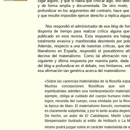
lugar alguno, y que si había que criticar algo, ello deb
y de forma amplia y documentada. De otro modo, l
profundizar en los argumentos del contrario, hace que l
y que resulte imposible ejercer derecho a réplica algun
Nos respondió el administrador de ese
blog
de for
disponía de tiempo para realizar crítica alguna que
publicado en esta revista. Esta respuesta era hal
totalmente evasiva y manifestaba desinterés por pol
Además, respecto a una de nuestras críticas, que de
liberalismo en España, respondió el pseudónimo a
decirse del materialismo. Como tal afirmación nos 
siguiente y última respuesta por nuestra parte, dada 
del
blog
a profundizar en el debate, nos limitamos, entr
esa afirmación tan genérica acerca del
materialismo
:
«Sobre las carencias materialistas de la filosofía es
Muchas concepciones filosóficas que son 
espiritualistas admiten una reinterpretación materialis
ejemplo, obliga al cuidado del cuerpo humano indivi
logos,
necesita del cuerpo, cosa olvidada por la filos
la época de Marx. El
materialismo francés,
normalmen
es claramente subjetivista, y por lo tanto acaba dege
De hecho, un autor de
El Catoblepas,
Martín Lópe
librepensador ilustrado al estilo de Holbach o La Me
mismo podrá juzgar sobre el carácter materialista de 