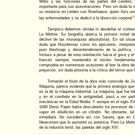
Willis y las funciones de las partes del cerebro
importante para sus aseveraciones. Pero sin duda la m
su estancia en Leiden con Boerhaave, quien hizo una
{4
las enfermedades y se dedicó a la disección corporal
Tampoco debemos olvidar ni desdeñar el contexto
La Mettrie. Su biografía abarca la primera mitad d
declive de las monarquías absolutistas. En tal situ
duda que filosofemas como los epicúreos, interpre
puro libertinaje y desentendimiento de la política,
Incluso a pesar de esta orientación hacia el goce y el
francés siempre mantendrá el núcleo fundamenta
comprueba en numerosas ocasiones al leer la obra de L
prejuicios, sin duda próxima a la crítica del temor que
Tomando el título de la obra más conocida de Ju
Máquina,
parece evidente que la primera analogía que
es la de la máquina industrial. La máquina, que fue bá
y en el combate en la antigüedad, pasó a ser part
mecánicas en la Edad Media. Y aunque en el siglo XVI
1690 Denis Papin había descubierto los procesos de 
vapor en ebullición en un cilindro. No obstante, tal
inmediata. No sucedería así con Savery, que en 16
Newcomen que le aumentó su potencia. Pero La Mettri
de la industria textil, las paletas del siglo XIII.