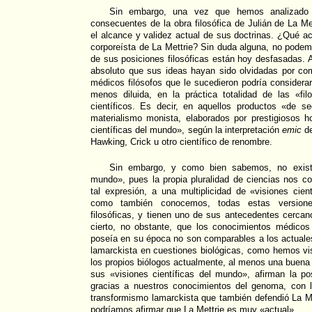
Sin embargo, una vez que hemos analizado 
consecuentes de la obra filosófica de Julián de La Me
el alcance y validez actual de sus doctrinas. ¿Qué ac
corporeísta de La Mettrie? Sin duda alguna, no pode
de sus posiciones filosóficas están hoy desfasadas. A
absoluto que sus ideas hayan sido olvidadas por com
médicos filósofos que le sucedieron podría consider
menos diluida, en la práctica totalidad de las «fi
científicos. Es decir, en aquellos productos «de 
materialismo monista, elaborados por prestigiosos h
científicas del mundo», según la interpretación
emic
de
Hawking, Crick u otro científico de renombre.
Sin embargo, y como bien sabemos, no existe 
mundo», pues la propia pluralidad de ciencias nos co
tal expresión, a una multiplicidad de «visiones cie
como también conocemos, todas estas versione
filosóficas, y tienen uno de sus antecedentes cerca
cierto, no obstante, que los conocimientos médicos 
poseía en su época no son comparables a los actuales
lamarckista en cuestiones biológicas, como hemos vi
los propios biólogos actualmente, al menos una buena 
sus «visiones científicas del mundo», afirman la po
gracias a nuestros conocimientos del genoma, con
transformismo lamarckista que también defendió La Me
podríamos afirmar que La Mettrie es muy «actual».