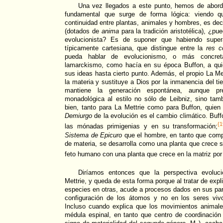
Una vez llegados a este punto, hemos de abord
fundamental que surge de forma lógica: viendo q
continuidad entre plantas, animales y hombres, es deci
(dotados de
anima
para la tradición aristotélica), ¿pu
evolucionista? Es de suponer que habiendo supera
típicamente cartesiana, que distingue entre la
res c
pueda hablar de evolucionismo, o más concre
lamarckismo, como hacía en su época Buffon, a qui
sus ideas hasta cierto punto. Además, el propio La Me
la materia y sustituye a Dios por la inmanencia del tie
mantiene la generación espontánea, aunque pr
monadológica al estilo no sólo de Leibniz, sino tam
bien, tanto para La Mettrie como para Buffon, quien
Demiurgo
de la evolución es el cambio climático. Buff
{1
las mónadas primigenias y en su transformación;
Sistema de Epicuro
que el hombre, en tanto que comp
de materia, se desarrolla como una planta que crece 
feto humano con una planta que crece en la matriz por
Diríamos entonces que la perspectiva evoluc
Mettrie, y queda de esta forma porque al tratar de expl
especies en otras, acude a procesos dados en sus part
configuración de los átomos y no en los seres vi
Incluso cuando explica que los movimientos animale
médula espinal, en tanto que centro de coordinación