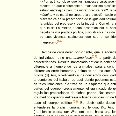
«¿Por qué concluye que los franceses
civilizaron
e
medida en que ciertamente el materialismo filosófic
estuvo entretejida con una moral práctica real? Te
máquina
y su moral epicúrea o la proyección socio-po
Marx radica en la prescripción de la igualdad natural
la unidad del progreso y de la industria. Con él, la t
que inicia La Mettrie queda absorbida por el saber 
hegeliana y la práctica política, cuyo alcance ha sido 
su supervivencia, cualquiera que sea el senti
{26}
interpretar».
Hemos de considerar, por lo tanto, que la socie
{27}
de individuos, sino una
anamórfosis
a partir d
características. Resulta inapropiado criticar la conce
diferencie al hombre de los animales, para a conti
diferencias entre hombres y animales en una cuestión
physis
(φ). Así, y volviendo a los conceptos conjuga
al comienzo del trabajo, es aquí donde podemos es
de tales relaciones. Se trata de un esquema que ent
partes del cuerpo (precisamente, el significado de
d
regula las proporciones de dichas partes. Nos estamo
los médicos griegos
eukrasia
o buena disposición de l
{28}
caso el cuerpo político.
Es decir, sólo desde 
entenderse la praxis humana, su lengua, &c. Así,
(también lo podría ser Washoe), pero habla una le