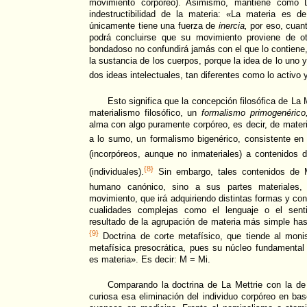
movimiento corpóreo). Asimismo, mantiene como De
indestructibilidad de la materia: «La materia es de
únicamente tiene una fuerza de
inercia,
por eso, cuan
podrá concluirse que su movimiento proviene de otr
bondadoso no confundirá jamás con el que lo contiene, 
la sustancia de los cuerpos, porque la idea de lo uno y
dos ideas intelectuales, tan diferentes como lo activo 
Esto significa que la concepción filosófica de La 
materialismo filosófico, un
formalismo primogenérico
alma con algo puramente corpóreo, es decir, de mater
a lo sumo, un formalismo bigenérico, consistente en
(incorpóreos, aunque no inmateriales) a contenidos 
{8}
(individuales).
Sin embargo, tales contenidos de
humano canónico, sino a sus partes materiales,
movimiento, que irá adquiriendo distintas formas y co
cualidades complejas como el lenguaje o el sen
resultado de la agrupación de materia más simple ha
{9}
Doctrina de corte metafísico, que tiende al monis
metafísica presocrática, pues su núcleo fundamental
es materia». Es decir: M = Mi.
Comparando la doctrina de La Mettrie con la de l
curiosa esa eliminación del individuo corpóreo en bas