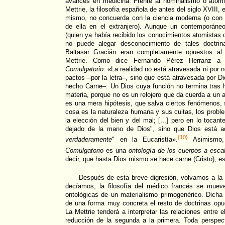
avances en medicina. Frente al nominalismo o ato
Mettrie, la filosofía española de antes del siglo XVIII, 
mismo, no concuerda con la ciencia moderna (o con l
de ella en el extranjero). Aunque un contemporáne
(quien ya había recibido los conocimientos atomistas
no puede alegar desconocimiento de tales doctrin
Baltasar Gracián eran completamente opuestos al 
Mettrie. Como dice Fernando Pérez Herranz a
Comulgatorio
: «La realidad no está atravesada ni por
pactos –por la letra–, sino que está atravesada por Di
hecho Carne–. Un Dios cuya función no termina tras 
materia, porque no es un relojero que da cuerda a un 
es una mera hipótesis, que salva ciertos fenómenos, 
cosa es la naturaleza humana y sus cuitas, los probl
la elección del bien y del mal; [...] pero en lo toca
dejado de la mano de Dios", sino que Dios está a
{10}
verdaderamente
" en la Eucaristía».
Asimismo,
Comulgatorio
es una
ontología de los cuerpos a escal
decir, que hasta Dios mismo se hace carne (Cristo), 
Después de esta breve digresión, volvamos a la 
decíamos, la filosofía del médico francés se muev
ontológicas de un materialismo primogenérico. Dicha p
de una forma muy concreta el resto de doctrinas opu
La Mettrie tenderá a interpretar las relaciones entre
reducción de la segunda a la primera. Toda perspe