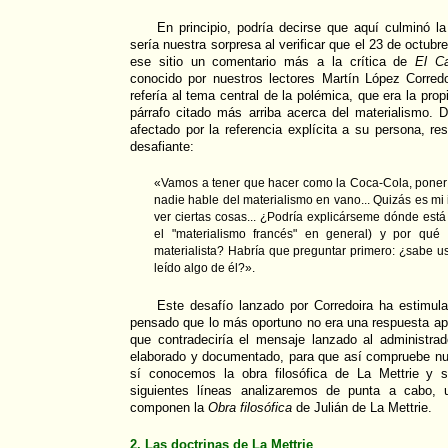
En principio, podría decirse que aquí culminó l
sería nuestra sorpresa al verificar que el 23 de octubr
ese sitio un comentario más a la crítica de
El Ca
conocido por nuestros lectores Martín López Corred
refería al tema central de la polémica, que era la prop
párrafo citado más arriba acerca del materialismo. 
afectado por la referencia explícita a su persona, r
desafiante:
«Vamos a tener que hacer como la Coca-Cola, poner
nadie hable del materialismo en vano... Quizás es mi
ver ciertas cosas... ¿Podría explicárseme dónde está 
el "materialismo francés" en general) y por qué
materialista? Habría que preguntar primero: ¿sabe us
leído algo de él?».
Este desafío lanzado por Corredoira ha estimul
pensado que lo más oportuno no era una respuesta ap
que contradeciría el mensaje lanzado al administrado
elaborado y documentado, para que así compruebe nu
sí conocemos la obra filosófica de La Mettrie y s
siguientes líneas analizaremos de punta a cabo, 
componen la
Obra filosófica
de Julián de La Mettrie.
2. Las doctrinas de La Mettrie