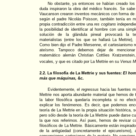
No obstante, ya entonces se habían creado los
duda inspiraron la obra del médico francés. Se sabe
Vaucanson crearon inventos mecánicos con forma de 
según el padre Nicolás Poisson, también tenía en m
propia contradicción entre una
res cogitans
independie
la posibilidad de identificar al hombre con una simpl
solución de la glándula pineal provocará la ten
materialistas (entre los que se hallará La Mettrie), 
Como bien dijo el Padre Mersenne, el cartesianismo re
ateísmo. Tampoco debemos dejar de mencionar 
matemático alemán Christian Cottlies Kratzenstein
vocales, y que es citado por La Mettrie en su
Venus Me
2.2. La filosofía de La Mettrie y sus fuentes:
El hom
más que máquinas,
&c.
Evidentemente, el
regressus
hacia las fuentes mu
Mettrie nos aporta abundante material que hemos de 
la labor filosófica quedaría incompleta si no efe
explicar los fenómenos. Es decir, que podemos enc
teoría de La Mettrie en la propia situación histórica, s
pero sólo desde la teoría de La Mettrie puede darse c
la que nos referimos. Así pues, hemos de revisar c
filosóficos de La Mettrie. Básicamente están inspirad
de la antigüedad (concretamente el epicureísmo),
concepciones cartesianas de la materia. No conviene