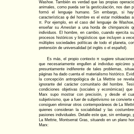
Washoe. También es verdad que las propias operacio
animales, como pueda ser la gesticulación, nos dan 
formó el lenguaje humano. Sin embargo, si ha
características φ del hombre es el estar moldeadas a 
π. Por ejemplo, en el caso del lenguaje de Washoe
enseñar su
Ameslan
a una horda de chimpancés qu
individuos. El hombre, en cambio, cuando ejercita s
procesos históricos y lingüísticos que incluyen a vec
múltiples sociedades políticas de todo el planeta, 
pretensión de universalidad (el inglés o el español).
Es más, el propio contexto π sugiere situaciones
que necesariamente engullen al individuo epicúreo 
presuntamente indiferente de tales problemas, situ
páginas ha dado cuenta el materialismo histórico. Evi
la concepción antropológica de La Mettrie se revela s
ignorante del carácter comunitario del hombre. Tesi
condiciones objetivas (sociales y económicas) que 
Marx supo mostrar con precisión, y desde el cua
subjetivismo, que a fuer de subjetivismo se convierte
consiguen eliminar otros contemporáneos de La Mettri
quienes consideran la sociabilidad y las costumbr
pasiones individuales. Detalle este que, sin embargo, p
La Mettrie, Montserrat Gras, situando en un plano h
Marx: