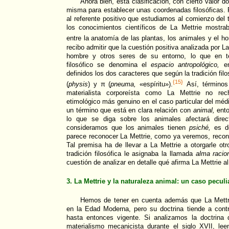
Ahora bien, esta clasificación, con cierto valor d
misma para establecer unas coordenadas filosóficas. 
al referente positivo que estudiamos al comienzo del 
los conocimientos científicos de La Mettrie mostra
entre la anatomía de las plantas, los animales y el h
recibo admitir que la cuestión positiva analizada por La 
hombre y otros seres de su entorno, lo que en té
filosófico se denomina el
espacio antropológico,
en
definidos los dos caracteres que según la tradición fil
{15}
(
physis
) y π (
pneuma,
«espíritu»).
Así, término
materialista corporeísta como La Mettrie no rec
etimológico más genuino en el caso particular del méd
un término que está en clara relación con
animal,
ento
lo que se diga sobre los animales afectará direc
consideramos que los animales tienen
psiché,
es de
parece reconocer La Mettrie, como ya veremos, rec
Tal premisa ha de llevar a La Mettrie a otorgarle ot
tradición filosófica le asignaba la llamada
alma racio
cuestión de analizar en detalle qué afirma La Mettrie a
3. La Mettrie y la naturaleza animal: un caso peculi
Hemos de tener en cuenta además que La Mettri
en la Edad Moderna, pero su doctrina tiende a contr
hasta entonces vigente. Si analizamos la doctrina
materialismo mecanicista durante el siglo XVII, l