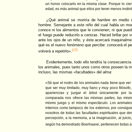
un honor colocarlo en la misma clase. Porque lo cie
edad, es más animal que ellos por tener menos instint
¿Qué animal se moriría de hambre en medio d
hombre. Semejante a este niño del cual habla un mod
conoce ni los alimentos que le convienen, ni que pued
el fuego puede reducirlo a cenizas. Haced brillar por v
ante los ojos de un niño, y éste acercará maquinalm
qué es el nuevo fenómeno que percibe: conocerá el pe
{17}
volverá a repetirlo».
Evidentemente, todo ello tendría la consecuencia
los animales, pues tanto unos como otros poseen la 
incluso, las mismas «facultades» del
alma
:
«Sé que el rostro de los animales nada tiene que ve
que ser muy limitado, muy llano y muy poco filósofo
apariencias y juzgar el árbol únicamente por la
comparada nos ofrece las mismas partes, las misma
mismo juego y el mismo espectáculo. Los animales
internos como tampoco de los externos, por consigui
nosotros de todas las facultades espirituales que der
percepción, a la memoria, a la imaginación, al juicio
según ha demostrado Boerhaave, pertenecen todas a 