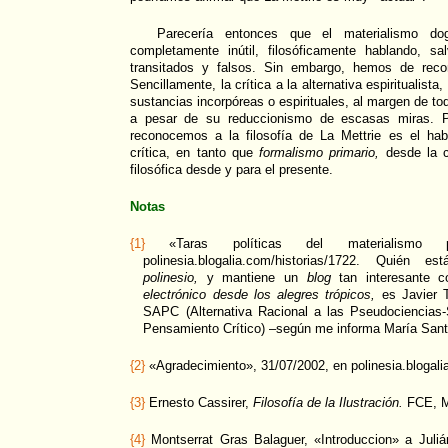
Parecería entonces que el materialismo d
completamente inútil, filosóficamente hablando, s
transitados y falsos. Sin embargo, hemos de recon
Sencillamente, la crítica a la alternativa espiritualista
sustancias incorpóreas o espirituales, al margen de tod
a pesar de su reduccionismo de escasas miras. Po
reconocemos a la filosofía de La Mettrie es el ha
crítica, en tanto que
formalismo primario,
desde la cu
filosófica desde y para el presente.
Notas
{1}
«Taras políticas del materialismo pa
polinesia.blogalia.com/historias/1722. Quién 
polinesio,
y mantiene un
blog
tan interesante
electrónico desde los alegres trópicos,
es Javier 
SAPC (Alternativa Racional a las Pseudociencias
Pensamiento Crítico) –según me informa María Santi
{2}
«Agradecimiento», 31/07/2002, en polinesia.blogal
{3}
Ernesto Cassirer,
Filosofía de la Ilustración.
FCE, Ma
{4}
Montserrat Gras Balaguer, «Introduccion» a Juliá