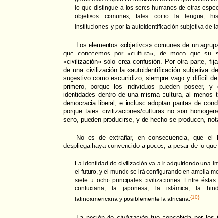
lo que distingue a los seres humanos de otras espec
objetivos comunes, tales como la lengua, histo
instituciones, y por la autoidentificación subjetiva de l
Los elementos «objetivos» comunes de un agru
que conocemos por «cultura», de modo que su so
«civilización» sólo crea confusión. Por otra parte, fij
de una civilización la «autoidentificación subjetiva 
sugestivo como escurridizo, siempre vago y difícil de
primero, porque los individuos pueden poseer, y 
identidades dentro de una misma cultura, al menos 
democracia liberal, e incluso adoptan pautas de condu
porque tales civilizaciones/culturas no son homogén
seno, pueden producirse, y de hecho se producen, nota
No es de extrañar, en consecuencia, que el li
despliega haya convencido a pocos, a pesar de lo que 
La identidad de civilización va a ir adquiriendo una 
el futuro, y el mundo se irá configurando en amplia m
siete u ocho principales civilizaciones. Entre éstas
confuciana, la japonesa, la islámica, la hind
{10}
latinoamericana y posiblemente la africana.
La noción de
civilización
fue concebida por los i