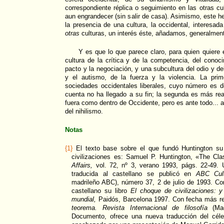
correspondiente réplica o seguimiento en las otras cu
aun engrandecer (sin salir de casa). Asimismo, este h
la presencia de una cultura, la occidental, interesad
otras
culturas, un interés éste, añadamos, generalmen
Y es que lo que parece claro, para quien quiere 
cultura de la crítica y de la competencia, del conoci
pacto y la negociación, y una subcultura del odio y de
y el autismo, de la fuerza y la violencia. La prim
sociedades occidentales liberales, cuyo número es 
cuenta no ha llegado a su fin; la segunda es más rea
fuera como dentro de Occidente, pero es ante todo... an
del nihilismo.
Notas
{1}
El texto base sobre el que fundó Huntington su
civilizaciones es: Samuel P. Huntington, «The Cla
Affairs,
vol. 72, nº 3, verano 1993, págs. 22-49. U
traducida al castellano se publicó en
ABC Cult
madrileño ABC), número 37, 2 de julio de 1993. Con
castellano su libro
El choque de civilizaciones: y
mundial,
Paidós, Barcelona 1997. Con fecha más re
teorema. Revista Internacional de filosofía
(Mad
Documento, ofrece una nueva traducción del céleb