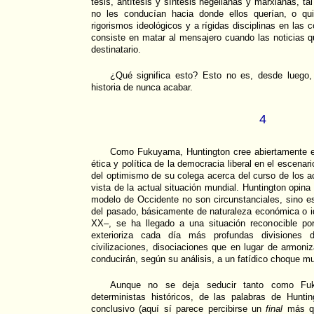
tesis, antítesis y síntesis hegelianas y marxianas, ta
no les conducían hacia donde ellos querían, o qu
rigorismos ideológicos y a rígidas disciplinas en las
consiste en matar al mensajero cuando las noticias q
destinatario.
¿Qué significa esto? Esto no es, desde luego, e
historia de nunca acabar.
4
Como Fukuyama, Huntington cree abiertamente e
ética y política de la democracia liberal en el escenari
del optimismo de su colega acerca del curso de los ac
vista de la actual situación mundial. Huntington opina 
modelo de Occidente no son circunstanciales, sino est
del pasado, básicamente de naturaleza económica o id
XX–, se ha llegado a una situación reconocible p
exterioriza cada día más profundas divisiones de
civilizaciones, disociaciones que en lugar de armoni
conducirán, según su análisis, a un fatídico choque mult
Aunque no se deja seducir tanto como Fuk
deterministas históricos, de las palabras de Hunti
conclusivo (aquí sí parece percibirse un
final
más q