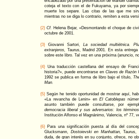
encabezado por una presentación de Manuel Garrido
coteja el texto con el de Fukuyama, ya por siemp
muerte los separe. Las citas de las que me sirv
mientras no se diga lo contrario, remiten a esta vers
{2}
Cf.
Helena Bejar, «Desmontando el choque de civi
octubre de 2001.
{3}
Giovanni Sartori,
La sociedad multiétnica. Plu
extranjeros,
Taurus, Madrid 2001. En esta entrega d
sobre este libro. Tal vez en una próxima (anuncio, 
{4}
Una traducción castellana del ensayo de Franc
historia?», puede encontrarse en
Claves de Razón P
1992 se publica en forma de libro bajo el título,
The
Man.
{5}
Según he tenido oportunidad de mostrar aquí, habr
«La revancha de Lenin» en
El Catoblepas
número
asunto también puede consultarse, por ejemp
democracia liberal y sus adversarios: los término
Institución Alfonso el Magnánimo, Valencia, nº 77, 
{6}
Para una significación puesta al día del concep
Glucksmann,
Dostoievski en Manhattan,
Taurus, M
duda, de gran interés en su conjunto, ofrece, no ob