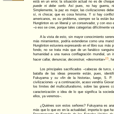
está en un error, la situación actual no es de choqu
puede ni debe
serlo.
Así pues, no hay guerra, ni
Simplemente, la paz es mejor, las civilizaciones debe
sí, ni chocar, que es cosa feísima. Y si hay conflic
americanos, es
su
problema, siempre se la están b
Hungtinton es un liberal
y
un conservador, y con eso e
–o eso se cree, porque tales categorías difícilmente v
A la vista de esto, sin mayor conocimiento seren
más miramientos, podría extenderse como una manch
Hungtinton estuviera expresando en el libro sus más p
fondo, no se trata más que de un fanático sanguinar
humanidad a una nueva conflagración mundial, un i
{2}
hacer callar, denunciar,
deconstruir,
«desmontar»
, h
Los principales sacrificados –cabezas de turco, 
batalla de las ideas presente están, pues, identi
Fukuyama y
su
«
fin
de la historia», luego, S. P
civilizaciones –y a continuación, acaso vendría Giovan
los límites del multiculturalismo, sobre las graves
caracterización o idea de lo que significa la socieda
ellos, ya veremos–.
¿Quiénes son estos señores? Fukuyama es analist
más que lo que
es
en la actualidad, importa lo que
ha