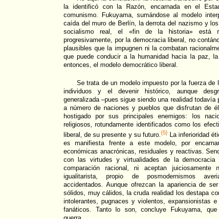
la identificó con la Razón, encarnada en el Esta
comunismo. Fukuyama, sumándose al modelo interpre
caída del muro de Berlín, la derrota del nazismo y lo
socialismo real, el «fin de la historia» está re
progresivamente, por la democracia liberal, no contá
plausibles que la impugnen ni la combatan racionalm
que puede conducir a la humanidad hacia la paz, la j
entonces, el modelo democrático liberal.
Se trata de un modelo impuesto por la fuerza de l
individuos y el devenir histórico, aunque des
generalizada –pues sigue siendo una realidad todavía p
a número de naciones y pueblos que disfrutan de él–
hostigado por sus principales enemigos: los naci
religiosos, rotundamente identificados como los efect
{5}
liberal, de su presente y su futuro.
La inferioridad ét
es manifiesta frente a este modelo, por encarnar
económicas anacrónicas, residuales y reactivas. Sen
con las virtudes y virtualidades de la democracia l
comparación racional, ni aceptan juiciosamente n
igualitarista, propio de posmodernismos averi
accidentados. Aunque ofrezcan la apariencia de se
sólidos, muy cálidos, la cruda realidad los destapa c
intolerantes, pugnaces y violentos, expansionistas e 
fanáticos. Tanto lo son, concluye Fukuyama, qu
guerra...