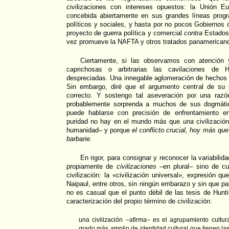
civilizaciones con intereses opuestos: la Unión E
concebida abiertamente en sus grandes líneas prog
políticos y sociales, y hasta por no pocos Gobiernos 
proyecto de guerra política y comercial
contra
Estados 
vez promueve la NAFTA y otros tratados panamericano
Ciertamente, si las observamos con atención y
caprichosas o arbitrarias las cavilaciones de 
despreciadas. Una innegable aglomeración de hechos 
Sin embargo, diré que el argumento central de su
correcto. Y sostengo tal aseveración por una raz
probablemente sorprenda a muchos de sus dogmátic
puede hablarse con precisión de enfrentamiento en
puridad no hay en el mundo más que
una
civilizaci
humanidad– y porque
el conflicto crucial, hoy más que
barbarie.
En rigor, para consignar y reconocer la variabili
propiamente de
civilizaciones
–en plural– sino de c
civilización: la «civilización universal», expresión 
Naipaul, entre otros, sin ningún embarazo y sin que p
no es casual que el punto débil de las tesis de Hunt
caracterización del propio término de civilización:
una civilización –afirma– es el agrupamiento cult
grado más amplio de identidad cultural que tienen la