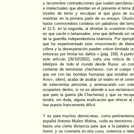
y recurrentes contradicciones que suelen percibirse
e intelectuales que abordan en el presente el tema de
niveles de terror y exculpan al que goza de su
mientras en la primera parte de su ensayo, Gluc
hasta conmovedora condena sin paliativos del terr
el 11-S, en la segunda, al afrontar la «cuestión che
es que vacile o tartamudee, sino que defiende sin r
de la guerrilla independentista islamista. Por ejempl
que ha experimentado este «movimiento de libera
cólera y la desesperación pueden volver ilimitado u
entonces por limitar los daños.» (pág. 158). A punt
este artículo (26/10/2002), salta una noticia de
teletipos de todo el mundo desde Rusia: un c
centenar de terroristas chechenos, con el cuerpo
que ver con las bombas humanas que estallan en
Aviv»,
ídem
), acaba de asaltar un teatro en el cen
de setecientas personas y amenazando con volar
ocupantes dentro, si no se atiende a sus reclamacio
que pare la guerra (de Chechenia) y que se recup
tendrá, sin duda, alguna explicación que ofrecer al
han puesto francamente difícil.
Y es para muchos demócratas, como pertinentemen
español Antonio Muñoz Molina, «sólo es terrorismo e
basta una cierta distancia para que a la palabra s
horror, y se convierta en otra cosa, violencia o rebe