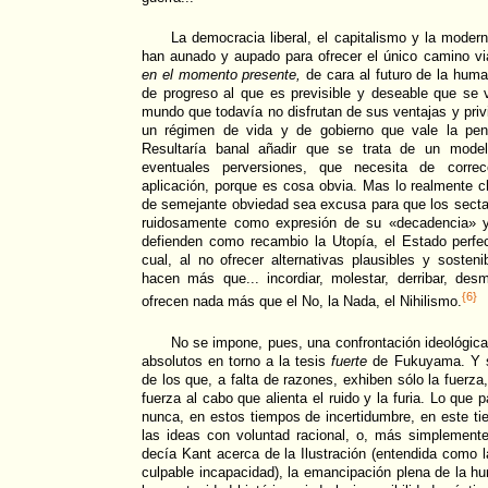
La democracia liberal, el capitalismo y la mode
han aunado y aupado para ofrecer el único camino via
en el momento presente,
de cara al futuro de la human
de progreso al que es previsible y deseable que se 
mundo que todavía no disfrutan de sus ventajas y privil
un régimen de vida y de gobierno que vale la pen
Resultaría banal añadir que se trata de un mode
eventuales perversiones, que necesita de corre
aplicación, porque es cosa obvia. Mas lo realmente 
de semejante obviedad sea excusa para que los secta
ruidosamente como expresión de su «decadencia» y
defienden como recambio la Utopía, el Estado perfec
cual, al no ofrecer alternativas plausibles y sosteni
hacen más que... incordiar, molestar, derribar, desm
{6}
ofrecen nada más que el No, la Nada, el Nihilismo.
No se impone, pues, una confrontación ideológica 
absolutos en torno a la tesis
fuerte
de Fukuyama. Y 
de los que, a falta de razones, exhiben sólo la fuerza
fuerza al cabo que alienta el ruido y la furia. Lo qu
nunca, en estos tiempos de incertidumbre, en este t
las ideas con voluntad racional, o, más simplemen
decía Kant acerca de la Ilustración (entendida como l
culpable incapacidad), la emancipación plena de la 