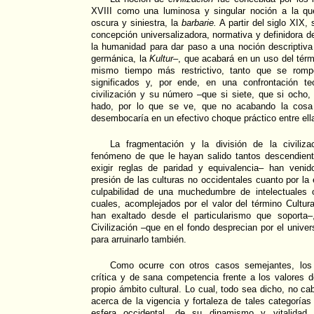
XVIII como una luminosa y singular noción a la qu
oscura y siniestra, la
barbarie.
A partir del siglo XIX,
concepción universalizadora, normativa y definidora de
la humanidad para dar paso a una noción descriptiva
germánica, la
Kultur
–, que acabará en un uso del tér
mismo tiempo más restrictivo, tanto que se rompe
significados y, por ende, en una confrontación t
civilización y su número –que si siete, que si ocho,
hado, por lo que se ve, que no acabando la cosa e
desembocaría en un efectivo choque práctico entre ell
La fragmentación y la división de la civiliza
fenómeno de que le hayan salido tantos descendient
exigir reglas de paridad y equivalencia– han veni
presión de las culturas no occidentales cuanto por la
culpabilidad de una muchedumbre de intelectuales 
cuales, acomplejados por el valor del término Cultu
han exaltado desde el particularismo que soporta–
Civilización –que en el fondo desprecian por el unive
para arruinarlo también.
Como ocurre con otros casos semejantes, los 
crítica y de sana competencia frente a los valores 
propio ámbito cultural. Lo cual, todo sea dicho, no c
acerca de la vigencia y fortaleza de tales categorías
esfera occidental, de su dinamismo y vitalidad