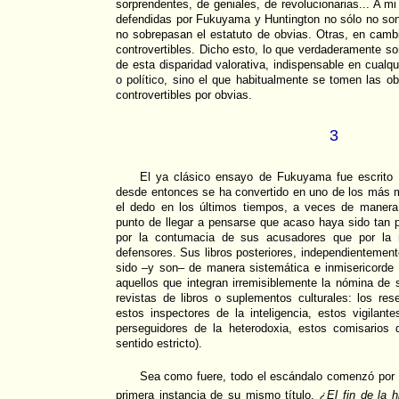
sorprendentes, de geniales, de revolucionarias... A mi 
defendidas por Fukuyama y Huntington no sólo no son
no sobrepasan el estatuto de obvias. Otras, en cambi
controvertibles. Dicho esto, lo que verdaderamente so
de esta disparidad valorativa, indispensable en cualquie
o político, sino el que habitualmente se tomen las ob
controvertibles por obvias.
3
El ya clásico ensayo de Fukuyama fue escrito
desde entonces se ha convertido en uno de los más
el dedo en los últimos tiempos, a veces de manera
punto de llegar a pensarse que acaso haya sido ta
por la contumacia de sus acusadores que por la r
defensores. Sus libros posteriores, independientement
sido –y son– de manera sistemática e inmisericorde
aquellos que integran irremisiblemente la nómina de s
revistas de libros o suplementos culturales: los re
estos inspectores de la inteligencia, estos vigilante
perseguidores de la heterodoxia, estos comisarios
sentido estricto).
Sea como fuere, todo el escándalo comenzó por 
primera instancia de su mismo título,
¿El fin de la h