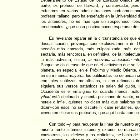
Departamento de Estado de los Estados Unidos de 
parte,
es
profesor de Harvard, y conservador,
pero
exteriores en varias administraciones norteamerican
profesor italiano, pero ha enseñado en la Universidad 
los anteriores, no es más que un sospechoso liber
credenciales, ¿qué cosa positiva puede esperarse de e
Es revelante reparar en la circunstancia de que e
descalificación, provenga casi exclusivamente de 
sección más cansada, más culpabilizada, más de
sectaria, más rencorosa, en definitiva, de la intelect
la más activista, o sea,
la renovada asociación int
Porque se da el caso de que en el activismo que se ll
planeta, en especial en el Próximo y Medio Oriente, 
en su inmensa mayoría, los publicistas no se andan c
con tales sutilezas metafísicas, ni con refinadas 
siquiera sus versos satánicos se salen del guión, i
Occidente es el «maligno» (o, cuando menos, malo
yihad
está declarada y escrita por mano de santo, no 
hereje o infiel, quienes no dicen más que palabras 
dicen–con
ésos
no se discute ni cabe refutarles, q
«inventen ellos» sus pretextos, que aquí basta con un 
Con todo –y para recuperar la línea de nuestro ar
mismo frente islámico, interior y exterior, se marcan 
«nosotros», los «fieles» y los «infieles», se habla de