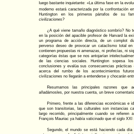
luego bastante inquietante: «La última fase en la evolu
moderno estará caracterizada por la confrontación ent
Huntington en los primeros párrafos de su fa
civilizaciones?
¿A qué viene tamaño diagnóstico sombrío? No t
en la posición del apacible profesor de Harvard la exi
un programa de acción directa, de un complot diab
perverso deseo de provocar un cataclismo total en
contienen propuestas ni amenazas, ni profecías, ni siqu
categorías éstas que se nos antojarían intelectualme
de las ciencias sociales. Huntington sopesa lo
conclusiones y evalúa sus consecuencias prácticas 
acerca del rumbo de los acontecimientos futur
civilizaciones no llegarán a entenderse y chocarán ent
Resumamos las principales razones que 
añadámosles, por nuestra cuenta, un breve comentario
Primero, frente a las diferencias económicas e id
que son transitorias, las culturales son instancias 
largo recorrido, principalmente cuando se refieren 
François Mauriac ya había vaticinado que el siglo XXI s
Segundo, el mundo se está haciendo cada dí