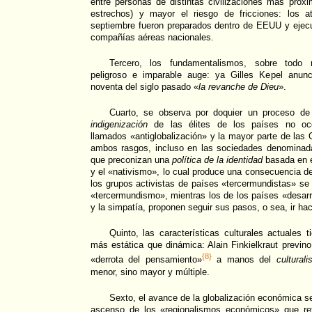
entre personas de distintas civilizaciones más próx
estrechos) y mayor el riesgo de fricciones: los a
septiembre fueron preparados dentro de EEUU y ejecu
compañías aéreas nacionales.
Tercero, los fundamentalismos, sobre todo r
peligroso e imparable auge: ya Gilles Kepel anunc
noventa del siglo pasado «
la revanche de Dieu
».
Cuarto, se observa por doquier un proceso d
indigenización
de las élites de los países no occ
llamados «antiglobalización» y la mayor parte de las 
ambos rasgos, incluso en las sociedades denominada
que preconizan una
política de la identidad
basada en e
y el «nativismo», lo cual produce una consecuencia d
los grupos activistas de países «tercermundistas» se 
«tercermundismo», mientras los de los países «desarro
y la simpatía, proponen seguir sus pasos, o sea, ir hac
Quinto, las características culturales actuales 
más estática que dinámica: Alain Finkielkraut previn
{8}
«derrota del pensamiento»
a manos del
cultural
menor, sino mayor y múltiple.
Sexto, el avance de la globalización económica s
ascenso de los «regionalismos económicos» que ref