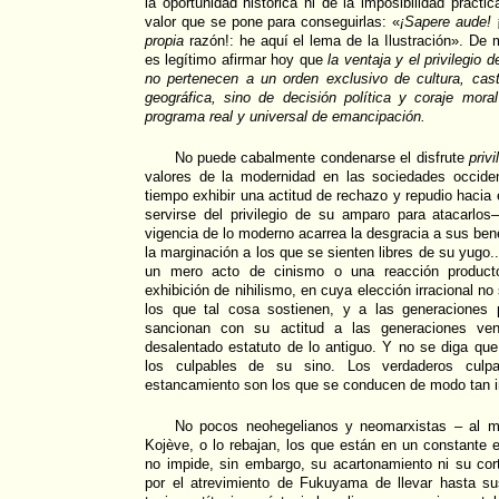
la oportunidad histórica ni de la imposibilidad prácti
valor que se pone para conseguirlas: «
¡Sapere aude!
¡
propia
razón!: he aquí el lema de la Ilustración». De 
es legítimo afirmar hoy que
la ventaja y el privilegio
no pertenecen a un orden exclusivo de cultura, casta
geográfica, sino de decisión política y coraje mo
programa real y universal de emancipación.
No puede cabalmente condenarse el disfrute
priv
valores de la modernidad en las sociedades occid
tiempo exhibir una actitud de rechazo y repudio hacia
servirse del privilegio de su amparo para atacarlos
vigencia de lo moderno acarrea la desgracia a sus ben
la marginación a los que se sienten libres de su yugo
un mero acto de cinismo o una reacción producto
exhibición de nihilismo, en cuya elección irracional n
los que tal cosa sostienen, y a las generaciones
sancionan con su actitud a las generaciones ven
desalentado estatuto de lo antiguo. Y no se diga que 
los culpables de su sino. Los verdaderos culp
estancamiento son los que se conducen de modo tan i
No pocos neohegelianos y neomarxistas – al m
Kojève, o lo rebajan, los que están en un constante
no impide, sin embargo, su acartonamiento ni su co
por el atrevimiento de Fukuyama de llevar hasta s