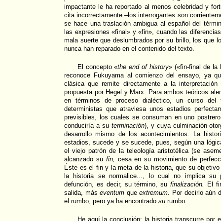
impactante le ha reportado al menos celebridad y fort
cita incorrectamente –los interrogantes son corriente
se hace una traslación ambigua al español del términ
las expresiones «final» y «fin», cuando las diferenci
mala suerte que deslumbrados por su brillo, los que l
nunca han reparado en el contenido del texto.
El concepto «
the end of history
» («fin-final de l
reconoce Fukuyama al comienzo del ensayo, ya que
clásica que remite directamente a la interpretación d
propuesta por Hegel y Marx. Para ambos teóricos alem
en términos de proceso dialéctico, un curso del 
deterministas que atraviesa unos estadios perfecta
previsibles, los cuales se consuman en uno postrero
conduciría a su
terminación
), y cuya culminación otor
desarrollo mismo de los acontecimientos. La histo
estadios, sucede y se sucede, pues, según una lógic
el viejo patrón de la teleología aristotélica (se ase
alcanzado su
fin,
cesa en su movimiento de perfecció
Éste es el fin y la meta de la historia, que su objetiv
la historia se normalice..., lo cual no implica su
defunción, es decir, su término, su
finalización.
El fi
salida, más
eventum
que
extremum.
Por decirlo aún d
el rumbo, pero ya ha encontrado
su
rumbo.
He aquí la conclusión: la historia transcurre por 