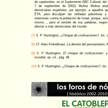
de septiembre,
en el Suplemento ABC Cultural, del 
7 de septiembre de 2002). Muñoz Molina alu
demócratas españoles, por ejemplo, a aquellos q
ETA,
pero
disculpan las
intifadas
palestinas y
islamistas contra la población de Israel, porque, acl
mismo..., pero el sentido de sus palabras, según
afectar a más demócratas del mundo.
{7}
S. P. Huntington,
¿Choque de civilizaciones?, loc. c
{8}
Cf.
Alain Finkielkraut,
La derrota del pensamiento,
A
{9}
S. P. Huntington,
El choque de civilizaciones: y
mundial,
op. cit.,
pág. 48.
{10}
S. P. Huntington,
¿Choque de civilizaciones
?,
loc.