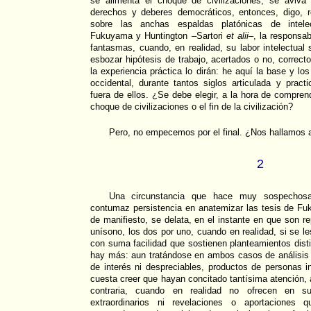
se alimenta el choque de civilizaciones, se aviva
derechos y deberes democráticos, entonces, digo, r
sobre las anchas espaldas platónicas de intele
Fukuyama y Huntington –Sartori
et alii
–, la responsa
fantasmas, cuando, en realidad, su labor intelectual 
esbozar hipótesis de trabajo, acertados o no, correcto
la experiencia práctica lo dirán: he aquí la base y lo
occidental, durante tantos siglos articulada y prac
fuera de ellos. ¿Se debe elegir, a la hora de compren
choque de civilizaciones o el fin de la civilización?
Pero, no empecemos por el final. ¿Nos hallamos ant
2
Una circunstancia que hace muy sospechosa,
contumaz persistencia en anatemizar las tesis de F
de manifiesto, se delata, en el instante en que son r
unísono, los dos por uno, cuando en realidad, si se l
con suma facilidad que sostienen planteamientos disti
hay más: aun tratándose en ambos casos de análisis 
de interés ni despreciables, productos de personas 
cuesta creer que hayan concitado tantísima atención, 
contraria, cuando en realidad no ofrecen en su
extraordinarios ni revelaciones o aportaciones 