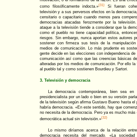
{31}
como filosóficamente indocta.»
Si fueran coher
televisión y a sus perversos efectos en la democracia,
censitario o capacitario cuando menos para compensa
democracias atacadas ferozmente por la televisión. 
ataque a la televisión tiende a considerar que la dem
como el pueblo no tiene capacidad política, entonce
riesgos. Sin embargo, nunca aportan estos autores 
sostener con firmeza sus tesis de la manipulación
medios de comunicación. Lo más prudente es sosten
gente decide en las elecciones con independencia de 
comunicación así como que las creencias básicas de 
alteradas por los medios de comunicación. Por ello la
al pueblo tal y como sostienen Bourdieu y Sartori.
3. Televisión y democracia
La democracia contemporánea, bien sea en s
presidencialista por un lado o bien en su versión parla
de la televisión según afirma Gustavo Bueno hasta el 
habría democracia. «En este sentido, hay que comenza
no necesita de la democracia. Pero ya es mucho más d
{32}
democrática actual sin televisión.»
Lo mismo diríamos acerca de la relación entr
democracia necesita del mercado. «La sociedad 