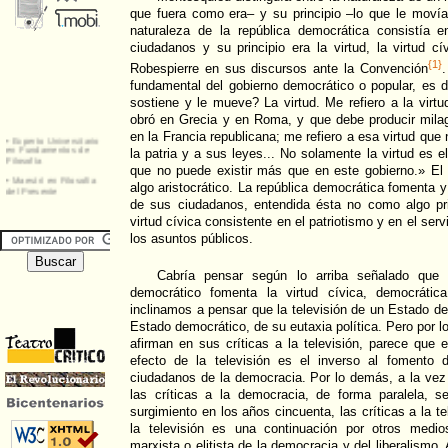
que fuera como era– y su principio –lo que le movía
naturaleza de la república democrática consistía 
ciudadanos y su principio era la virtud, la virtud c
{1}
Robespierre en sus discursos ante la Convención
.
fundamental del gobierno democrático o popular, es de
sostiene y le mueve? La virtud. Me refiero a la virtu
obró en Grecia y en Roma, y que debe producir mi
en la Francia republicana; me refiero a esa virtud que
la patria y a sus leyes... No solamente la virtud es 
que no puede existir más que en este gobierno.» El 
algo aristocrático. La república democrática fomenta y 
de sus ciudadanos, entendida ésta no como algo pr
virtud cívica consistente en el patriotismo y en el servi
los asuntos públicos.
Cabría pensar según lo arriba señalado que 
democrático fomenta la virtud cívica, democrática
inclinamos a pensar que la televisión de un Estado de
Estado democrático, de su eutaxia política. Pero por 
afirman en sus críticas a la televisión, parece que
efecto de la televisión es el inverso al fomento d
ciudadanos de la democracia. Por lo demás, a la vez
las críticas a la democracia, de forma paralela, 
surgimiento en los años cincuenta, las críticas a la tel
la televisión es una continuación por otros medios
marxista o elitista de la democracia y del liberalismo.