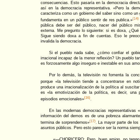
consecuencias. Esto pasaría en la democracia direct
así en la democracia representativa. «Pero la dem
caracteriza como un gobierno del saber sino como un g
{14}
fundamenta en un público sentir de res publica.»
pública debe ser del público, nacer del público m
externa. Me pregunto lo siguiente: si es doxa, ¿Q
Sigue siendo doxa a fin de cuentas. Eso le preoc
invalida la democracia.
Si el pueblo nada sabe, ¿cómo confiar el gobi
irracional incapaz de la menor reflexión? Un pueblo tan
es forzosamente algo inseguro e inestable en sus amo
Por lo demás, la televisión no fomenta la conci
porque «la televisión tiende a concentrarse en noti
produce una irracionalización de la política al susci
es «la emotivización de la política, es decir, una p
{16}
episodios emocionales»
.
En las modernas democracias representativas 
información del demos es de una pobreza alarmant
{17}
termina de sorprendernos»
. La mayor parte de los
asuntos públicos. Pero esto parece ser la norma siemp
«—CHORICERO: Pero, buen amigo, no tengo e