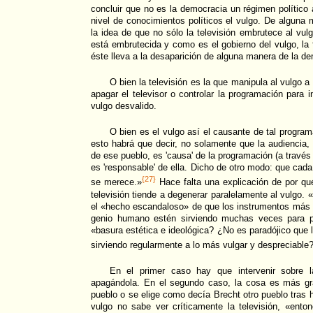
concluir que no es la democracia un régimen polític
nivel de conocimientos políticos el vulgo. De alguna 
la idea de que no sólo la televisión embrutece al vul
está embrutecida y como es el gobierno del vulgo, la 
éste lleva a la desaparición de alguna manera de la d
O bien la televisión es la que manipula al vulgo 
apagar el televisor o controlar la programación para i
vulgo desvalido.
O bien es el vulgo así el causante de tal program
esto habrá que decir, no solamente que la audiencia, 
de ese pueblo, es 'causa' de la programación (a través 
es 'responsable' de ella. Dicho de otro modo: que cada 
{27}
se merece.»
Hace falta una explicación de por qué
televisión tiende a degenerar paralelamente al vulgo.
el «hecho escandaloso» de que los instrumentos más s
genio humano estén sirviendo muchas veces para pr
«basura estética e ideológica? ¿No es paradójico que 
sirviendo regularmente a lo más vulgar y despreciable
En el primer caso hay que intervenir sobre la
apagándola. En el segundo caso, la cosa es más grav
pueblo o se elige como decía Brecht otro pueblo tras ha
vulgo no sabe ver críticamente la televisión, «ento