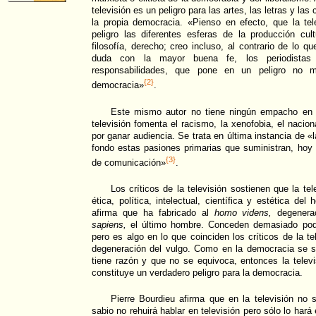
televisión es un peligro para las artes, las letras y la
la propia democracia. «Pienso en efecto, que la tel
peligro las diferentes esferas de la producción cultur
filosofía, derecho; creo incluso, al contrario de lo q
duda con la mayor buena fe, los periodista
responsabilidades, que pone en un peligro no m
{2}
democracia»
.
Este mismo autor no tiene ningún empacho en d
televisión fomenta el racismo, la xenofobia, el nacion
por ganar audiencia. Se trata en última instancia de «l
fondo estas pasiones primarias que suministran, hoy
{3}
de comunicación»
.
Los críticos de la televisión sostienen que la tel
ética, política, intelectual, científica y estética de
afirma que ha fabricado al
homo videns,
degenerac
sapiens,
el último hombre. Conceden demasiado poder
pero es algo en lo que coinciden los críticos de la t
degeneración del vulgo. Como en la democracia se 
tiene razón y que no se equivoca, entonces la televi
constituye un verdadero peligro para la democracia.
Pierre Bourdieu afirma que en la televisión no 
sabio no rehuirá hablar en televisión pero sólo lo har