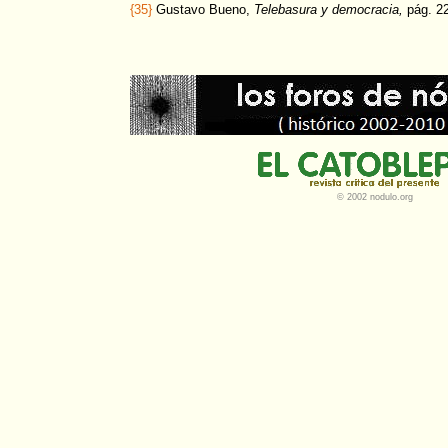
{35}
Gustavo Bueno,
Telebasura y democracia,
pág. 2
© 2002 nodulo.org