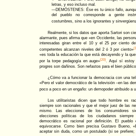
letras, y eso incluso mal.
—DEMÓSTENES: Ése es tu único fallo, aunque
del pueblo no corresponde a gente inst
costumbres, sino a los ignorantes y sinvergüen
Realmente, si los datos que aporta Sartori son cie
alarmante, pues afirma que «en Occidente, las person
interesadas giran entre el 10 y el 25 por ciento de
{
competentes alcanzan niveles del 2 ó 3 por ciento»
«es toda la educación la que está decayendo y la que 
{20}
por la torpe pedagogía en auge»
. Aquí sí estoy
progres son dañinos. Son nefastos para el bien público
¿Cómo va a funcionar la democracia con una tel
«Pero el valor democrático de la televisión –en las d
poco a poco en un engaño: un demopoder atribuido a 
Los utilitaristas dicen que todo hombre es ra
siempre son racionales y que el mejor juez de las n
mismo. Las elecciones de los consumidores si
elecciones políticas de los ciudadanos siempre 
democrático es racional por definición. El puebl
equivocarse. Como bien precisa Gustavo Bueno, 
aceptar sin duda, como un postulado (si se prefiere; 