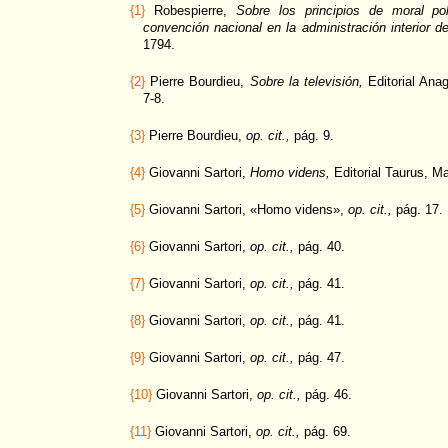
{1}
Robespierre,
Sobre los principios de moral po
convención nacional en la administración interior de
1794.
{2}
Pierre Bourdieu,
Sobre la televisión,
Editorial Ana
7-8.
{3}
Pierre Bourdieu,
op. cit.,
pág. 9.
{4}
Giovanni Sartori,
Homo videns,
Editorial Taurus, Ma
{5}
Giovanni Sartori, «Homo videns»,
op. cit.,
pág. 17.
{6}
Giovanni Sartori,
op. cit.,
pág. 40.
{7}
Giovanni Sartori,
op. cit.,
pág. 41.
{8}
Giovanni Sartori,
op. cit.,
pág. 41.
{9}
Giovanni Sartori,
op. cit.,
pág. 47.
{10}
Giovanni Sartori,
op. cit.,
pág. 46.
{11}
Giovanni Sartori,
op. cit.,
pág. 69.