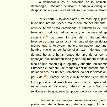
La democracia es el gobierno de la opinión
demagogia. Este afán de divertir al vulgo a cualquier
despolitización y ahí está el peligro que corre la democ
Por su parte, Giovanni Sartori, va más lejos, pue
televisión informe poco o mal o sea intelectualmente 
acto de telever está cambiando la naturaleza del ho
televisión modifica radicalmente y empobrece el a
{5}
sapiens.»
De creer lo que afirma Sartori, debe
televisores para salvar a la humanidad de su degr
menos que la televisión genera un nuevo tipo antr
hombre y ello es por la sencilla razón «de que nues
durante horas y horas, antes de aprender a leer y
esponjas que absorben todo y son fácilmente modela
niño es una esponja que registra y absorbe indiscrim
Entonces el hombre «se reduce a ser un hombre que no 
de las veces, es un ser «reblandecido por la televisión
{8}
por vida»
. Parece ser que la televisión tiene inm
Esto produce «el empobrecimiento de la capacidad
estas duras afirmaciones, matiza sin embargo Sartori 
exaltada en bloque, pero tampoco puede ser condenad
Entonces el hombre que lee es cada vez menos
predominio de la televisión, de la imagen. El act