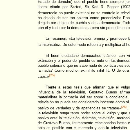
Estado de derecho) que el pueblo tiene siempre juic
liberal citado por Sartori, Sir Karl R. Popper (19
democracia no puede existir si no se controla la telev
ha dejado de ser tan abierta como preconizaba Popp
dirigida por el bien del pueblo y de la democracia. Tod
con él y todo por la democracia pero sin procedimient
En resumen, «La televisión premia y promueve la
la insensatez. De este modo refuerza y multiplica al h
El buen ciudadano democrático clásico, con vi
extinción y el poder del pueblo es nulo en las democr
pueblo soberano que no sabe nada de política ¿es s
la nada? Como mucho, ex nihilo nihil fit. O de otr
{25}
caos.»
Frente a estas tesis que afirman que el vulg
influencia de la televisión, Gustavo Bueno afir
materialista la primacía del ser sobre la conciencia
televisión no puede ser considerado inocente como si
{26}
pasivo de verdades y de apariencias se tratase»
.
la televisión tenga tanto poder sobre el vulgo y qu
pasivo ante la televisión. Además, televisión, merca
de Gustavo Bueno, íntimamente relacionados hasta e
sólo es posible con el mercado y con la televisión.