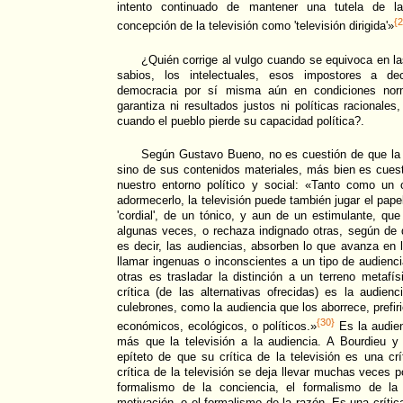
intento continuado de mantener una tutela de la 
{2
concepción de la televisión como 'televisión dirigida'»
¿Quién corrige al vulgo cuando se equivoca en l
sabios, los intelectuales, esos impostores a d
democracia por sí misma aún en condiciones nor
garantiza ni resultados justos ni políticas racional
cuando el pueblo pierde su capacidad política?.
Según Gustavo Bueno, no es cuestión de que la 
sino de sus contenidos materiales, más bien es cuesti
nuestro entorno político y social: «Tanto como un 
adormecerlo, la televisión puede también jugar el pape
'cordial', de un tónico, y aun de un estimulante, que
algunas veces, o rechaza indignado otras, según de 
es decir, las audiencias, absorben lo que avanza en l
llamar ingenuas o inconscientes a un tipo de audienci
otras es trasladar la distinción a un terreno metafí
crítica (de las alternativas ofrecidas) es la audie
culebrones, como la audiencia que los aborrece, prefi
{30}
económicos, ecológicos, o políticos.»
Es la audienc
más que la televisión a la audiencia. A Bourdieu y 
epíteto de que su crítica de la televisión es una crít
crítica de la televisión se deja llevar muchas veces 
formalismo de la conciencia, el formalismo de la 
motivación, o el formalismo de la razón. Es una crítica t