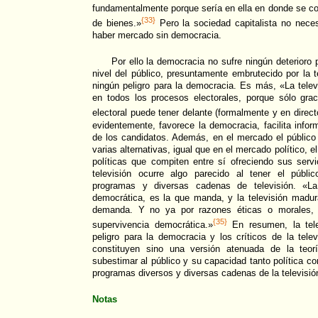
fundamentalmente porque sería en ella en donde se co
{33}
de bienes.»
Pero la sociedad capitalista no nece
haber mercado sin democracia.
Por ello la democracia no sufre ningún deterioro p
nivel del público, presuntamente embrutecido por la t
ningún peligro para la democracia. Es más, «La telev
en todos los procesos electorales, porque sólo grac
electoral puede tener delante (formalmente y en direct
evidentemente, favorece la democracia, facilita infor
de los candidatos. Además, en el mercado el público
varias alternativas, igual que en el mercado político, el
políticas que compiten entre sí ofreciendo sus serv
televisión ocurre algo parecido al tener el públi
programas y diversas cadenas de televisión. «La
democrática, es la que manda, y la televisión madur
demanda. Y no ya por razones éticas o morales, 
{35}
supervivencia democrática.»
En resumen, la tele
peligro para la democracia y los críticos de la tel
constituyen sino una versión atenuada de la teorí
subestimar al público y su capacidad tanto política co
programas diversos y diversas cadenas de la televisió
Notas