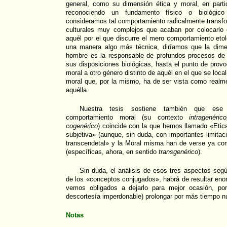
general, como su dimensión ética y moral, en partic
reconociendo un fundamento físico o biológico
consideramos tal comportamiento radicalmente transfo
culturales muy complejos que acaban por colocarlo
aquél por el que discurre el mero comportamiento etol
una manera algo más técnica, diríamos que la dimens
hombre es la responsable de profundos procesos d
sus disposiciones biológicas, hasta el punto de prov
moral a otro género distinto de aquél en el que se loca
moral que, por la mismo, ha de ser vista como real
aquélla.
Nuestra tesis sostiene también que ese 
comportamiento moral (su contexto
intragenérico
cogenérico
) coincide con la que hemos llamado «Etic
subjetiva» (aunque, sin duda, con importantes limitac
transcendetal» y la Moral misma han de verse ya c
(específicas, ahora, en sentido
transgenérico
).
Sin duda, el análisis de esos tres aspectos se
de los «conceptos conjugados», habrá de resultar eno
vemos obligados a dejarlo para mejor ocasión, po
descortesía imperdonable) prolongar por más tiempo nu
Notas