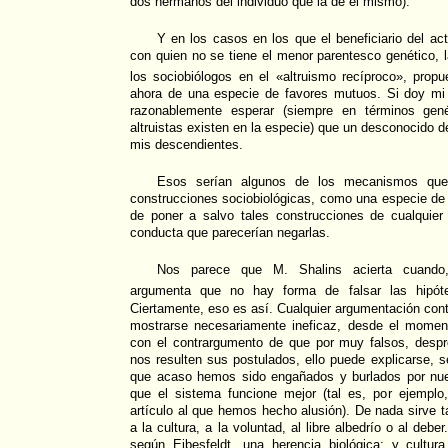
dos hermanos del individuo que la de él mismo).
Y en los casos en los que el beneficiario del acto
con quien no se tiene el menor parentesco genético, l
los sociobiólogos en el «altruismo recíproco», propu
ahora de una especie de favores mutuos. Si doy mi 
razonablemente esperar (siempre en términos gen
altruistas existen en la especie) que un desconocido d
mis descendientes.
Esos serían algunos de los mecanismos que 
construcciones sociobiológicas, como una especie de
de poner a salvo tales construcciones de cualquie
conducta que parecerían negarlas.
Nos parece que M. Shalins acierta cuando,
argumenta que no hay forma de falsar las hipóte
Ciertamente, eso es así. Cualquier argumentación cont
mostrarse necesariamente ineficaz, desde el momen
con el contrargumento de que por muy falsos, despr
nos resulten sus postulados, ello puede explicarse, s
que acaso hemos sido engañados y burlados por nue
que el sistema funcione mejor (tal es, por ejemplo
artículo al que hemos hecho alusión). De nada sirve
a la cultura, a la voluntad, al libre albedrío o al debe
según Eibesfeldt, una herencia biológica; y cultura