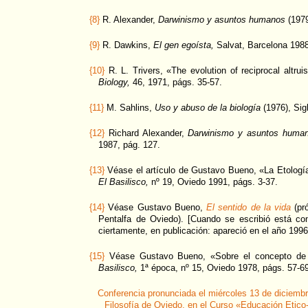
{8}
R. Alexander,
Darwinismo y asuntos humanos
(1979
{9}
R. Dawkins,
El gen egoísta,
Salvat, Barcelona 1988
{10}
R. L. Trivers, «The evolution of reciprocal altru
Biology,
46, 1971, págs. 35-57.
{11}
M. Sahlins,
Uso y abuso de la biología
(1976), Sig
{12}
Richard Alexander,
Darwinismo y asuntos huma
1987, pág. 127.
{13}
Véase el artículo de Gustavo Bueno, «La Etología
El Basilisco,
nº 19, Oviedo 1991, págs. 3-37.
{14}
Véase Gustavo Bueno,
El sentido de la vida
(pró
Pentalfa de Oviedo). [Cuando se escribió está con
ciertamente, en publicación: apareció en el año 1996
{15}
Véase Gustavo Bueno, «Sobre el concepto de "
Basilisco,
1ª época, nº 15, Oviedo 1978, págs. 57-6
Conferencia pronunciada el miércoles 13 de diciembr
Filosofía de Oviedo, en el Curso «Educación Etico-