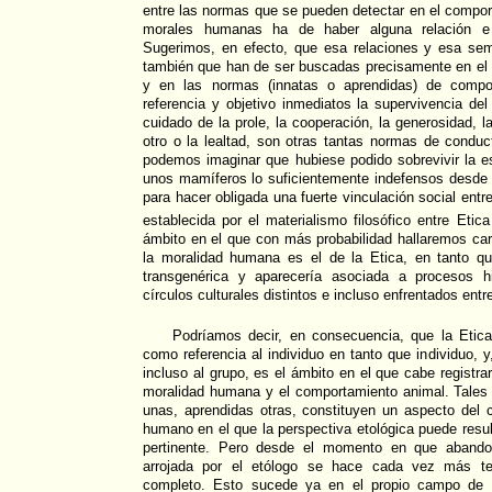
entre las normas que se pueden detectar en el compo
morales humanas ha de haber alguna relación e 
Sugerimos, en efecto, que esa relaciones y esa se
también que han de ser buscadas precisamente en el á
y en las normas (innatas o aprendidas) de comp
referencia y objetivo inmediatos la supervivencia del
cuidado de la prole, la cooperación, la generosidad, l
otro o la lealtad, son otras tantas normas de conduct
podemos imaginar que hubiese podido sobrevivir la e
unos mamíferos lo suficientemente indefensos desde 
para hacer obligada una fuerte vinculación social entre 
establecida por el materialismo filosófico entre Etic
ámbito en el que con más probabilidad hallaremos car
la moralidad humana es el de la Etica, en tanto q
transgenérica y aparecería asociada a procesos hi
círculos culturales distintos e incluso enfrentados entre
Podríamos decir, en consecuencia, que la Etic
como referencia al individuo en tanto que individuo, y,
incluso al grupo, es el ámbito en el que cabe registra
moralidad humana y el comportamiento animal. Tales
unas, aprendidas otras, constituyen un aspecto del 
humano en el que la perspectiva etológica puede resul
pertinente. Pero desde el momento en que abando
arrojada por el etólogo se hace cada vez más te
completo. Esto sucede ya en el propio campo de l