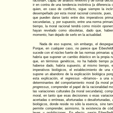
racional», capaz de análisis reflexivo y de tomar deci
ir en contra de una tendencia instintiva (a diferencia 
quien, en caso de conflicto, sigue siempre la incli
desempeñado por esta moral racional consiste, pues, e
que pueden darse tanto entre dos imperativos prim
secundarias, y, por supuesto, entre una norma primar
tiempo, la moral racional tendrá como misión opone
hayan revelado como obsoletas, dado que, habie
momento, han dejado de serlo en la actualidad.
Nada de eso supone, sin embargo, el despegue 
Porque, en cualquier caso, no parece que Eibesfel
sucede con el núcleo fuerte de las normas primarias 
habría que suponer un cambio drástico en la propia 
que, en términos genéticos, no ha habido tiempo p
haberse dado, habría supuesto, al mismo tiempo, e
imperativos biológicos, el establecimiento de una
supone un abandono de la explicación biológica porq
esta explicación, el
regressus
–diríamos– a una ser
determinantes del comportamiento moral (la moral pr
progressus,
comprender el papel de la racionalidad mor
las variaciones culturales (la moral secundaria); compr
moral, en tanto que esas decisiones o esas variaci
acertadas o erróneas, afortunadas o desafortunadas, a
biológicos, donde reside no sólo la esencia, sino tam
permite comprender, asimismo, la existencia de có
leyes y prohibiciones. En efecto: según Eibesfled