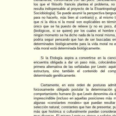
los que el filósofo francés plantea el problema, no
resulta indispensable al proyecto de la Etoantropolo
Sociobiología). Se puede asumir la perspectiva bergso
para no hacerlo, más bien al contrario) y, al mismo 
que ni la ética ni la moral son explicables en térmi
único que se ha puesto de relieve (y no es poco, 
(biológicos, si se quiere) por los cuales el hombre
ningún momento se ha dicho nada de la moral misma, 
podría seguir pensando que han de ser buscadas en
determinados biológicamente para la vida moral no 
vida moral está determinada biológicamente.
Si la Etología aspira a convertirse en la cien
encuentra obligada a dar un paso más, colocándos
primera alternativa de las señaladas por Lewin: aquél
estructura, sino también el contenido del comp
determinado genéticamente.
Ciertamente, en este orden de posturas admi
forzosamente obligado postular la determinación g
comportamiento humano (lo que Lewin denomina «la éti
imprescindible (incluso en aquellas posiciones más 
algunas «constantes morales» que puedan resultar
selección natural; constantes que han de presentar, pu
más que histórica o culturalmente puedan consider
muy diversas. El mismo Lewin se atreve a señalar al