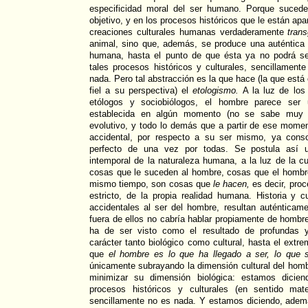
especificidad moral del ser humano. Porque sucede
objetivo, y en los procesos históricos que le están apa
creaciones culturales humanas verdaderamente
tran
animal, sino que, además, se produce una auténtica 
humana, hasta el punto de que ésta ya no podrá s
tales procesos históricos y culturales, sencillament
nada. Pero tal abstracción es la que hace (la que está 
fiel a su perspectiva) el
etologismo.
A la luz de los 
etólogos y sociobiólogos, el hombre parece ser u
establecida en algún momento (no se sabe muy b
evolutivo, y todo lo demás que a partir de ese mome
accidental, por respecto a su ser mismo, ya cons
perfecto de una vez por todas. Se postula así u
intemporal de la naturaleza humana, a la luz de la cua
cosas que le suceden al hombre, cosas que el homb
mismo tiempo, son cosas que
le
hacen,
es decir, proc
estricto, de la propia realidad humana. Historia y c
accidentales al ser del hombre, resultan auténticam
fuera de ellos no cabría hablar propiamente de hombr
ha de ser visto como el resultado de profundas y
carácter tanto biológico como cultural, hasta el ext
que
el hombre es lo que ha llegado a ser, lo que 
únicamente subrayando la dimensión cultural del homb
minimizar su dimensión biológica: estamos dici
procesos históricos y culturales (en sentido mate
sencillamente no es nada. Y estamos diciendo, ademá