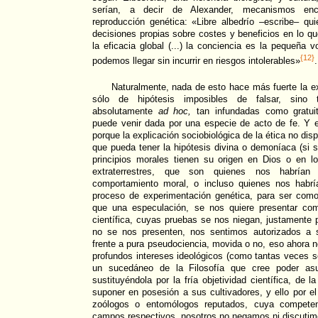
serían, a decir de Alexander, mecanismos en
reproducción genética: «Libre albedrío –escribe– qu
decisiones propias sobre costes y beneficios en lo q
la eficacia global (...) la conciencia es la pequeña
{12}
podemos llegar sin incurrir en riesgos intolerables»
.
Naturalmente, nada de esto hace más fuerte la e
sólo de hipótesis imposibles de falsar, sino 
absolutamente
ad hoc,
tan infundadas como gratui
puede venir dada por una especie de acto de fe. Y e
porque la explicación sociobiológica de la ética no d
que pueda tener la hipótesis divina o demoníaca (si s
principios morales tienen su origen en Dios o en 
extraterrestres, que son quienes nos habrían
comportamiento moral, o incluso quienes nos habr
proceso de experimentación genética, para ser co
que una especulación, se nos quiere presentar co
científica, cuyas pruebas se nos niegan, justamente 
no se nos presenten, nos sentimos autorizados a 
frente a pura pseudociencia, movida o no, eso ahora 
profundos intereses ideológicos (como tantas veces 
un sucedáneo de la Filosofía que cree poder asu
sustituyéndola por la fría objetividad científica, de
suponer en posesión a sus cultivadores, y ello por e
zoólogos o entomólogos reputados, cuya compete
campos respectivos, nosotros no negamos ni discutim