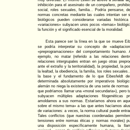
inhibición para el asesinato de un compañero, prohibi
social, roles sexuales, familia... Podría pensarse, 
normas concretas mediante las cuales intentan ser s
biológicos pueden considerarse variadas histórica
«variaciones» subyacen unos pocos «temas» biológic
la función y el significado esencial de la moralidad.
Esta parece ser la línea en la que se mueve Eibl
se podría interpretar su concepto de «adaptacion
«preprogramaciones» del comportamiento humano. A
ejemplo, no matar (referido a las relaciones dent
relaciones intergrupales entran en juego otras prep
ante el extraño y la territorialidad), la propiedad, la p
la lealtad, la obediencia, la familia, los roles sexuales.
la base y el fundamento de lo que Eibesfeldt den
determinada absolutamente por imperativos biológic
alemán no niega la existencia de una serie de normas 
que podríamos llamar una «moral secundaria»), pero ta
subyacen múltiples adaptaciones filogenéticas 
amoldarnos a sus normas. Estaríamos ahora en aque
sobre el mismo tema» a las que antes hacíamos alus
de variaciones: a veces, la norma cultural puede entrar
Tales conflictos (que nuestras coordenadas permiten
tensiones entre normas éticas y normas morales) p
una disposición específicamente humana, la lla