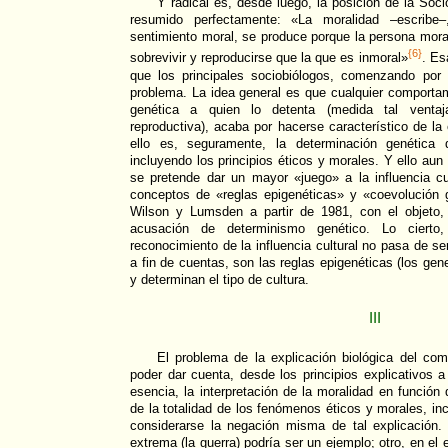
Y radical es, desde luego, la posición de la Soci
resumido perfectamente: «La moralidad –escribe
sentimiento moral, se produce porque la persona mora
{6}
sobrevivir y reproducirse que la que es inmoral»
. Es
que los principales sociobiólogos, comenzando por 
problema. La idea general es que cualquier comporta
genética a quien lo detenta (medida tal ventaj
reproductiva), acaba por hacerse característico de l
ello es, seguramente, la determinación genética 
incluyendo los principios éticos y morales. Y ello au
se pretende dar un mayor «juego» a la influencia c
conceptos de «reglas epigenéticas» y «coevolución g
Wilson y Lumsden a partir de 1981, con el objeto,
acusación de determinismo genético. Lo ciert
reconocimiento de la influencia cultural no pasa de s
a fin de cuentas, son las reglas epigenéticas (los ge
y determinan el tipo de cultura.
III
El problema de la explicación biológica del com
poder dar cuenta, desde los principios explicativos 
esencia, la interpretación de la moralidad en función
de la totalidad de los fenómenos éticos y morales, in
considerarse la negación misma de tal explicación.
extrema (la guerra) podría ser un ejemplo; otro, en el 