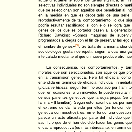
actúe directamente sobre los genes significa, al mi
selectivas individuales no son siempre directas o man
que se seleccionan son aquéllos que benefician al ind
en la medida en que es depositario de una serie 
reproductivamente de tal comportamiento; lo que sig
podría resultar sacrificado si con ello se logra qu
genes de los que es portador pasen a la generació
Richard Dawkins: «Somos máquinas de supervive
programados a ciegas con el fin de preservar las ego
{9}
el nombre de genes»
. Se trata de la misma idea d
sociobiólogos gustan de repetir, según la cual una g
intercalado mediante el que un huevo produce otro hue
En consecuencia, los comportamientos, y tamb
morales que son seleccionados, son aquéllos que pro
en la transmisión genética. Pero tal eficacia, co
entendida en términos de eficacia individual, inmediat
(
inclusive fitness,
según término acuñado por Hamilton
que, en ocasiones, a un individuo le puede resultar 
de sus parientes genéticos que la suya propia. Se t
familiar» (Hamilton). Según esto, sacrificarnos por nue
el extremo de dar la vida por ellos (en función d
genética con nosotros), es, en el fondo, una cuestió
parece un acto altruista por parte del individuo que
sacrificio que de él han decidido hacer los genes qu
eficacia reproductiva (es más interesante, en términos