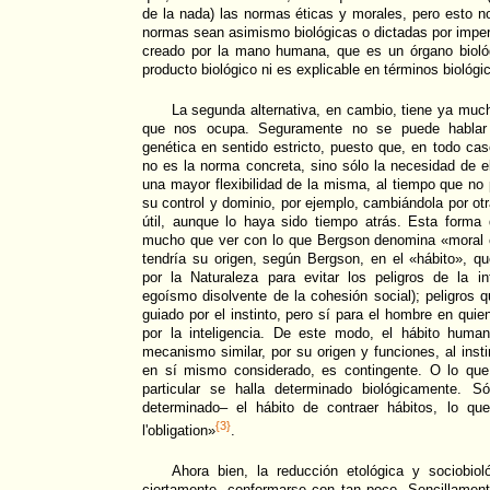
de la nada) las normas éticas y morales, pero esto no
normas sean asimismo biológicas o dictadas por impera
creado por la mano humana, que es un órgano bioló
producto biológico ni es explicable en términos biológi
La segunda alternativa, en cambio, tiene ya muc
que nos ocupa. Seguramente no se puede hablar 
genética en sentido estricto, puesto que, en todo cas
no es la norma concreta, sino sólo la necesidad de el
una mayor flexibilidad de la misma, al tiempo que no
su control y dominio, por ejemplo, cambiándola por ot
útil, aunque lo haya sido tiempo atrás. Esta forma 
mucho que ver con lo que Bergson denomina «moral c
tendría su origen, según Bergson, en el «hábito», 
por la Naturaleza para evitar los peligros de la int
egoísmo disolvente de la cohesión social); peligros q
guiado por el instinto, pero sí para el hombre en quien
por la inteligencia. De este modo, el hábito hum
mecanismo similar, por su origen y funciones, al inst
en sí mismo considerado, es contingente. O lo que
particular se halla determinado biológicamente. S
determinado– el hábito de contraer hábitos, lo qu
{3}
l'obligation»
.
Ahora bien, la reducción etológica y sociobio
ciertamente, conformarse con tan poco. Sencillament