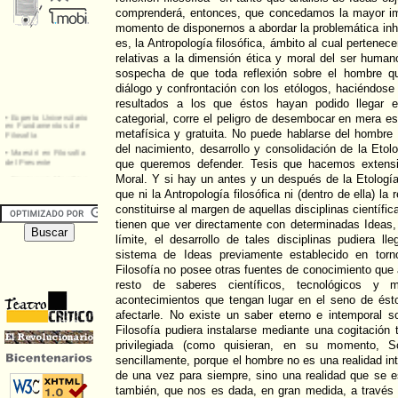
comprenderá, entonces, que concedamos la mayor imp
momento de disponernos a abordar la problemática inh
es, la Antropología filosófica, ámbito al cual pertenec
relativas a la dimensión ética y moral del ser humano
sospecha de que toda reflexión sobre el hombre q
diálogo y confrontación con los etólogos, haciéndose
resultados a los que éstos hayan podido llegar e
categorial, corre el peligro de desembocar en mera 
metafísica y gratuita. No puede hablarse del hombr
del nacimiento, desarrollo y consolidación de la Etol
que queremos defender. Tesis que hacemos extensi
Moral. Y si hay un antes y un después de la Etología
que ni la Antropología filosófica ni (dentro de ella) la
constituirse al margen de aquellas disciplinas científi
tienen que ver directamente con determinadas Ideas,
límite, el desarrollo de tales disciplinas pudiera ll
sistema de Ideas previamente establecido en torn
Filosofía no posee otras fuentes de conocimiento que 
resto de saberes científicos, tecnológicos y
acontecimientos que tengan lugar en el seno de és
afectarle. No existe un saber eterno e intemporal s
Filosofía pudiera instalarse mediante una cogitación t
privilegiada (como quisieran, en su momento, S
sencillamente, porque el hombre no es una realidad in
de una vez para siempre, sino una realidad que se e
también, que nos es dada, en gran medida, a través d