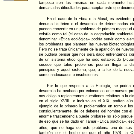
tampoco son las mismas en cada momento histó
demasiadas dificultades para aceptar esto que decimo
En el caso de la Etica o la Moral, es evidente, 
decurso histórico o el desarrollo de determinadas c
pueden convertir en un problema de primera magnitud a
existía como tal (el caso de la degradación ambienta
denominar «Etica ecológica» podría servir como ejem
los problemas que plantean las nuevas biotecnologías,
Pero no se trata únicamente de la aparición de nuevo
se pudiera pensar que nos será dado enfrentarnos con
de un sistema ético que ha sido establecido (¿cuá
sucede que tales problemas podrían llegar a disl
principios y aquel sistema, que, a la luz de la nuev
como inadecuados o insuficientes.
Por lo que respecta a la Etología, se podría 
desarrollo ha acabado por colocarnos ante nuevos pr
nos obliga a replantearnos cuestiones relativas a la 
en el siglo XVIII, e incluso en el XIX, podían aú
ejemplo de lo primero la problemática en torno a lo
consiguientemente, de los deberes del hombre con el
enorme trascendencia puede probarse no sólo porque n
de eso que se ha dado en llamar «Etica práctica», escr
años, que no haga de este problema uno de sus c
también por el hecho de que el año 1978, la O