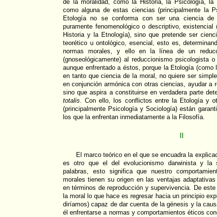
de la moralidad, como la Historia, la Psicología, la
como alguna de estas ciencias (principalmente la Ps
Etología no se conforma con ser una ciencia de 
puramente fenomenológico o descriptivo, existencial
Historia y la Etnología), sino que pretende ser cienc
teorético u ontológico, esencial, esto es, determina
normas morales, y ello en la línea de un reducci
(gnoseológicamente) al reduccionismo psicologista o 
aunque enfrentado a éstos, porque la Etología (como l
en tanto que ciencia de la moral, no quiere ser simple
en conjunción armónica con otras ciencias, ayudar a r
sino que aspira a constituirse en verdadera parte d
totalis
. Con ello, los conflictos entre la Etología y 
(principalmente Psicología y Sociología) están garant
los que la enfrentan inmediatamente a la Filosofía.
II
El marco teórico en el que se encuadra la explica
es otro que el del evolucionismo darwinista y la 
palabras, esto significa que nuestro comportamie
morales tienen su origen en las ventajas adaptativa
en términos de reproducción y supervivencia. De este 
la moral lo que hace es regresar hacia un principio expli
diríamos) capaz de dar cuenta de la génesis y la caus
él enfrentarse a normas y comportamientos éticos con