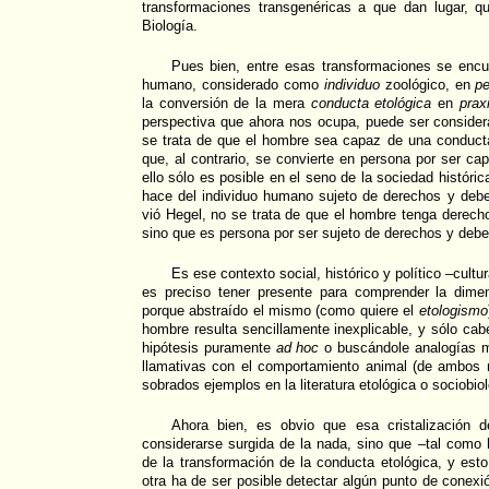
transformaciones transgenéricas a que dan lugar, 
Biología.
Pues bien, entre esas transformaciones se encu
humano, considerado como
individuo
zoológico, en
pe
la conversión de la mera
conducta etológica
en
prax
perspectiva que ahora nos ocupa, puede ser consider
se trata de que el hombre sea capaz de una conducta
que, al contrario, se convierte en persona por ser c
ello sólo es posible en el seno de la sociedad históric
hace del individuo humano sujeto de derechos y de
vió Hegel, no se trata de que el hombre tenga derech
sino que es persona por ser sujeto de derechos y debe
Es ese contexto social, histórico y político –cultur
es preciso tener presente para comprender la dime
porque abstraído el mismo (como quiere el
etologismo
hombre resulta sencillamente inexplicable, y sólo cabe
hipótesis puramente
ad hoc
o buscándole analogías 
llamativas con el comportamiento animal (de ambos 
sobrados ejemplos en la literatura etológica o sociobiol
Ahora bien, es obvio que esa cristalización 
considerarse surgida de la nada, sino que –tal como
de la transformación de la conducta etológica, y esto
otra ha de ser posible detectar algún punto de conexi