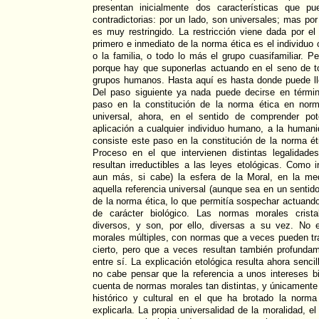
presentan inicialmente dos características que pu
contradictorias: por un lado, son universales; mas po
es muy restringido. La restricción viene dada por el
primero e inmediato de la norma ética es el individuo
o la familia, o todo lo más el grupo cuasifamiliar. P
porque hay que suponerlas actuando en el seno de t
grupos humanos. Hasta aquí es hasta donde puede lle
Del paso siguiente ya nada puede decirse en términ
paso en la constitución de la norma ética en norm
universal, ahora, en el sentido de comprender po
aplicación a cualquier individuo humano, a la humani
consiste este paso en la constitución de la norma é
Proceso en el que intervienen distintas legalidades
resultan irreductibles a las leyes etológicas. Como i
aun más, si cabe) la esfera de la Moral, en la me
aquella referencia universal (aunque sea en un sentid
de la norma ética, lo que permitía sospechar actuando
de carácter biológico. Las normas morales cristal
diversos, y son, por ello, diversas a su vez. No 
morales múltiples, con normas que a veces pueden tr
cierto, pero que a veces resultan también profunda
entre sí. La explicación etológica resulta ahora senc
no cabe pensar que la referencia a unos intereses 
cuenta de normas morales tan distintas, y únicamente 
histórico y cultural en el que ha brotado la norm
explicarla. La propia universalidad de la moralidad, el