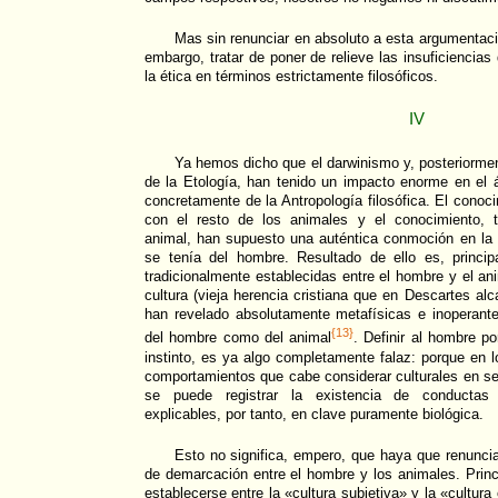
Mas sin renunciar en absoluto a esta argumentac
embargo, tratar de poner de relieve las insuficiencias 
la ética en términos estrictamente filosóficos.
IV
Ya hemos dicho que el darwinismo y, posteriorment
de la Etología, han tenido un impacto enorme en el 
concretamente de la Antropología filosófica. El conoc
con el resto de los animales y el conocimiento, 
animal, han supuesto una auténtica conmoción en l
se tenía del hombre. Resultado de ello es, princi
tradicionalmente establecidas entre el hombre y el ani
cultura (vieja herencia cristiana que en Descartes al
han revelado absolutamente metafísicas e inoperante
{13}
del hombre como del animal
. Definir al hombre po
instinto, es ya algo completamente falaz: porque en l
comportamientos que cabe considerar culturales en sen
se puede registrar la existencia de conductas 
explicables, por tanto, en clave puramente biológica.
Esto no significa, empero, que haya que renunciar
de demarcación entre el hombre y los animales. Prin
establecerse entre la «cultura subjetiva» y la «cultura