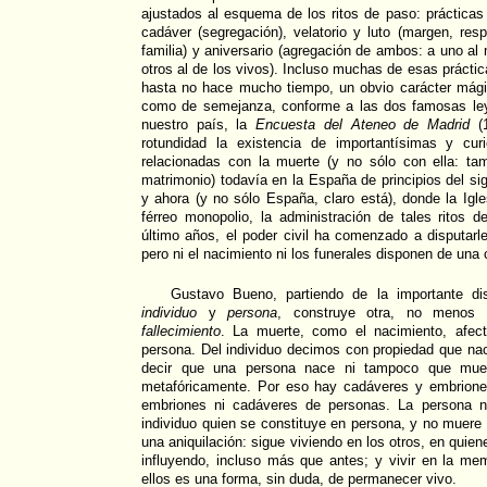
ajustados al esquema de los ritos de paso: prácticas 
cadáver (segregación), velatorio y luto (margen, resp
familia) y aniversario (agregación de ambos: a uno al
otros al de los vivos). Incluso muchas de esas práctic
hasta no hace mucho tiempo, un obvio carácter mágic
como de semejanza, conforme a las dos famosas ley
nuestro país, la
Encuesta del
Ateneo de Madrid
(1
rotundidad la existencia de importantísimas y cur
relacionadas con la muerte (y no sólo con ella: ta
matrimonio) todavía en la España de principios del s
y ahora (y no sólo España, claro está), donde la Igl
férreo monopolio, la administración de tales ritos 
último años, el poder civil ha comenzado a disputarle
pero ni el nacimiento ni los funerales disponen de una c
Gustavo Bueno, partiendo de la importante dis
individuo
y
persona
, construye otra, no menos 
fallecimiento
. La muerte, como el nacimiento, afect
persona. Del individuo decimos con propiedad que n
decir que una persona nace ni tampoco que mu
metafóricamente. Por eso hay cadáveres y embrione
embriones ni cadáveres de personas. La persona 
individuo quien se constituye en persona, y no muere 
una aniquilación: sigue viviendo en los otros, en qui
influyendo, incluso más que antes; y vivir en la memo
ellos es una forma, sin duda, de permanecer vivo.