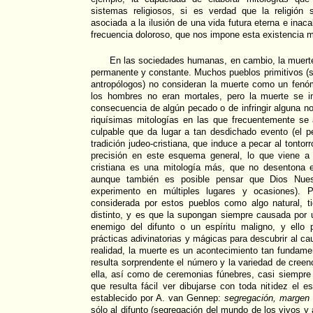
sistemas religiosos, si es verdad que la religión
asociada a la ilusión de una vida futura eterna e inaca
frecuencia doloroso, que nos impone esta existencia m
En las sociedades humanas, en cambio, la muerte
permanente y constante. Muchos pueblos primitivos 
antropólogos) no consideran la muerte como un fenóm
los hombres no eran mortales, pero la muerte se 
consecuencia de algún pecado o de infringir alguna no
riquísimas mitologías en las que frecuentemente se 
culpable que da lugar a tan desdichado evento (el p
tradición judeo-cristiana, que induce a pecar al tonto
precisión en este esquema general, lo que viene a p
cristiana es una mitología más, que no desentona e
aunque también es posible pensar que Dios Nues
experimento en múltiples lugares y ocasiones).
considerada por estos pueblos como algo natural, ti
distinto, y es que la supongan siempre causada por 
enemigo del difunto o un espíritu maligno, y ello
prácticas adivinatorias y mágicas para descubrir al c
realidad, la muerte es un acontecimiento tan fundam
resulta sorprendente el número y la variedad de creen
ella, así como de ceremonias fúnebres, casi siempre
que resulta fácil ver dibujarse con toda nitidez el
establecido por A. van Gennep:
segregación, margen
sólo al difunto (segregación del mundo de los vivos y a