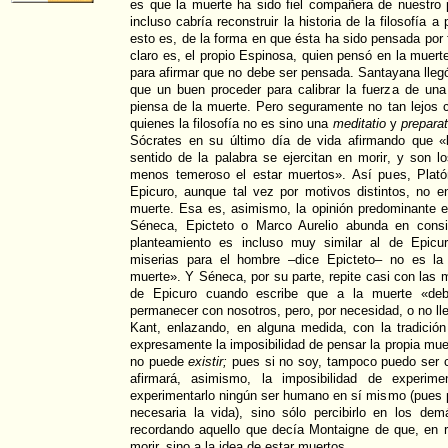
es que la muerte ha sido fiel compañera de nuestro 
incluso cabría reconstruir la historia de la filosofía a 
esto es, de la forma en que ésta ha sido pensada por f
claro es, el propio Espinosa, quien pensó en la muert
para afirmar que no debe ser pensada. Santayana llegó
que un buen proceder para calibrar la fuerza de una
piensa de la muerte. Pero seguramente no tan lejos 
quienes la filosofía no es sino una
meditatio
y
preparat
Sócrates en su último día de vida afirmando que «l
sentido de la palabra se ejercitan en morir, y son 
menos temeroso el estar muertos». Así pues, Plat
Epicuro, aunque tal vez por motivos distintos, no e
muerte. Esa es, asimismo, la opinión predominante e
Séneca, Epicteto o Marco Aurelio abunda en consi
planteamiento es incluso muy similar al de Epicu
miserias para el hombre –dice Epicteto– no es la
muerte». Y Séneca, por su parte, repite casi con las
de Epicuro cuando escribe que a la muerte «deb
permanecer con nosotros, pero, por necesidad, o no lle
Kant, enlazando, en alguna medida, con la tradición
expresamente la imposibilidad de pensar la propia mu
no puede
existir;
pues si no soy, tampoco puedo ser 
afirmará, asimismo, la imposibilidad de experim
experimentarlo ningún ser humano en sí mismo (pues 
necesaria la vida), sino sólo percibirlo en los d
recordando aquello que decía Montaigne de que, en 
morir, sino a la idea de estar muertos.