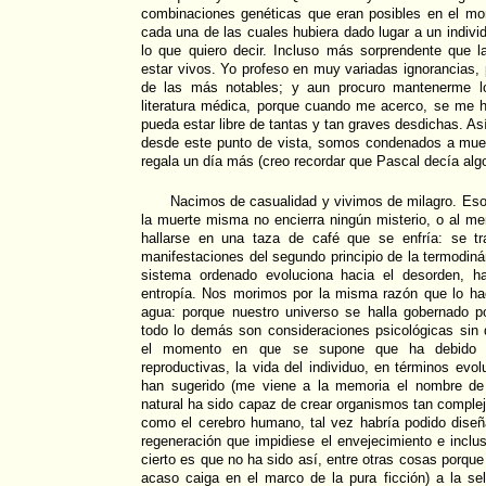
combinaciones genéticas que eran posibles en el m
cada una de las cuales hubiera dado lugar a un indivi
lo que quiero decir. Incluso más sorprendente que l
estar vivos. Yo profeso en muy variadas ignorancias, 
de las más notables; y aun procuro mantenerme lo
literatura médica, porque cuando me acerco, se me 
pueda estar libre de tantas y tan graves desdichas. A
desde este punto de vista, somos condenados a muer
regala un día más (creo recordar que Pascal decía algo
Nacimos de casualidad y vivimos de milagro. Eso 
la muerte misma no encierra ningún misterio, o al m
hallarse en una taza de café que se enfría: se tr
manifestaciones del segundo principio de la termodin
sistema ordenado evoluciona hacia el desorden, ha
entropía. Nos morimos por la misma razón que lo hac
agua: porque nuestro universo se halla gobernado po
todo lo demás son consideraciones psicológicas sin
el momento en que se supone que ha debido c
reproductivas, la vida del individuo, en términos evo
han sugerido (me viene a la memoria el nombre de 
natural ha sido capaz de crear organismos tan complej
como el cerebro humano, tal vez habría podido dise
regeneración que impidiese el envejecimiento e inclus
cierto es que no ha sido así, entre otras cosas porqu
acaso caiga en el marco de la pura ficción) a la sele