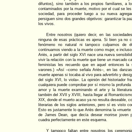
difuntos), sino también a los propios familiares, a 
contaminados por la muerte, motivo por el cual se le
sociedad, para proceder luego a su nueva agregac
persiguen sino dos grandes objetivos: garantizar la paz
los vivos.
Entre nosotros (quiero decir, en las sociedades
ninguna de esas prácticas es ajena. Si bien ya no
fenómeno no natural ni tampoco culpamos de é
continuamos viendo a la muerte como mujer, e inclus
Ariès, a partir del siglo XVI nace una nueva sensibil
vivir la relación con la muerte que tiene un marcado ca
feministas les recuerdo que en aquel entonces la 
varones.) «Así –como señala Ariès–, en las danza
muerte apenas si tocaba al vivo para advertirlo y desig
del siglo XVI, lo viola». La opinión del historiador f
cualquiera puede comprobar por sí mismo la profunda 
amor y la muerte examinando el arte y la literatura
también del XVII y XVIII, hasta llegar al Romanticismo
XIX, donde el muerto acaso ya no resulta deseable, 
literarias de los siglos anteriores, pero sí es visto
Esto es justamente lo que Ariès denomina la «muerte r
de James Dean, que decía desear morirse joven pa
cuadra perfectamente en este esquema.
Y tampoco faltan entre nosotros los ceremonia