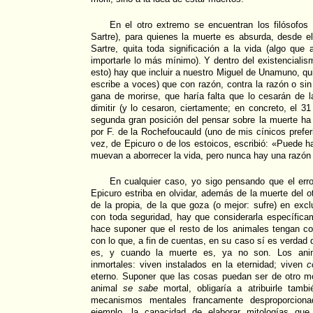
En el otro extremo se encuentran los filósofos 
Sartre), para quienes la muerte es absurda, desde
Sartre, quita toda significación a la vida (algo que
importarle lo más mínimo). Y dentro del existencialis
esto) hay que incluir a nuestro Miguel de Unamuno, q
escribe a voces) que con razón, contra la razón o sin 
gana de morirse, que haría falta que lo cesarán de 
dimitir (y lo cesaron, ciertamente; en concreto, el 3
segunda gran posición del pensar sobre la muerte ha
por F. de la Rochefoucauld (uno de mis cínicos prefer
vez, de Epicuro o de los estoicos, escribió: «Puede 
muevan a aborrecer la vida, pero nunca hay una razón 
En cualquier caso, yo sigo pensando que el er
Epicuro estriba en olvidar, además de la muerte del o
de la propia, de la que goza (o mejor: sufre) en exc
con toda seguridad, hay que considerarla específic
hace suponer que el resto de los animales tengan con
con lo que, a fin de cuentas, en su caso sí es verdad
es, y cuando la muerte es, ya no son. Los anim
inmortales: viven instalados en la eternidad; viven
c
eterno. Suponer que las cosas puedan ser de otro mo
animal
se sabe
mortal, obligaría a atribuirle tam
mecanismos mentales francamente desproporciona
ejemplo, la capacidad de elaborar mitologías que 