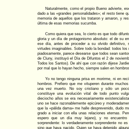
Naturalmente, como el propio Bueno advierte, ese
dado a las «grandes personalidades»; el resto tiene q
memoria de aquellos que los trataron y amaron, y re
última de esas memorias sucumba.
Como quiera que sea, lo cierto es que todo difunt
gloria y un día de protagonismo absoluto: el de su en
ese día, antes de proceder a su olvido definitivo,
virtudes imaginables. Sobre todo la bondad: todos los
piadosamente, parece desearse que todos sean santos 
de Cluny, instituyó el Día de Difuntos el 2 de noviem
Todos los Santos). De ahí que con razón dijese Jardi
por mal que lo hayan hecho, siempre salen en hombro
Yo no tengo ninguna prisa en morirme, ni en recib
hombros. Prefiero que me vituperen durante muchos
una vez muerto. No soy cristiano y sólo un poco 
constituye una evolución vital de todo punto vulg
dieciocho años se era necesariamente existencialist
uno se hace razonablemente epicúreo y moderadamen
que la «pálida dama» me halle desprevenido, dudo 
grado a iniciar con ella unas relaciones eternas. Pe
espero que un día muy lejano), y no encuentro 
sorprendente: lo verdaderamente sorprendente no es
sino que haya nacido. Quien se haya detenido alguna