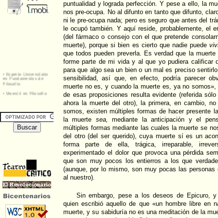
puntualidad y lograda perfección. Y pese a ello, la m
nos pre-ocupa. No al difunto en tanto que difunto, clar
ni le pre-ocupa nada; pero es seguro que antes del trán
le ocupó también. Y aquí reside, probablemente, el e
(del fármaco o consejo con el que pretende consolarn
muerte), porque si bien es cierto que nadie puede
viv
que todos pueden preverla. Es verdad que la muerte
forme parte de mi vida y al que yo pudiera califica
para que algo sea un bien o un mal es preciso sentirlo,
sensibilidad, así que, en efecto, podría parecer o
muerte no es, y cuando la muerte es, ya no somos», 
de esas proposiciones resulta evidente (referida sól
ahora la muerte del otro), la primera, en cambio, no
somos, existen múltiples formas de hacer presente l
la muerte
sea,
mediante la anticipación y el pens
múltiples formas mediante las cuales la muerte se n
del otro (del ser querido), cuya muerte sí es un aco
forma parte de ella, trágica, irreparable, irrev
experimentado el dolor que provoca una pérdida se
que son muy pocos los entierros a los que verdade
(aunque, por lo mismo, son muy pocas las personas 
al nuestro).
Sin embargo, pese a los deseos de Epicuro, y
quien escribió aquello de que «un hombre libre en
muerte, y su sabiduría no es una meditación de la muert