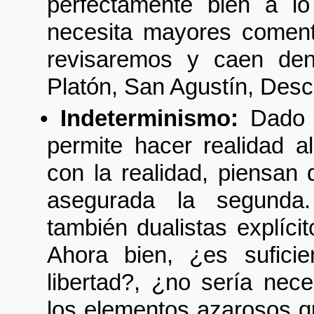
perfectamente bien a l
necesita mayores coment
revisaremos y caen dent
Platón, San Agustín, Desca
•
Indeterminismo:
Dado q
permite hacer realidad 
con la realidad, piensan 
asegurada la segunda.
también dualistas explíci
Ahora bien, ¿es suficie
libertad?, ¿no sería nec
los elementos azarosos q