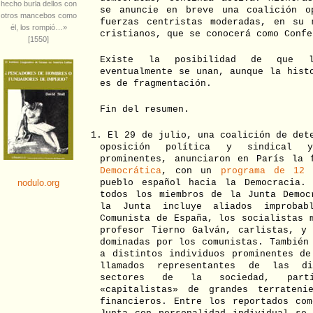
se anuncie en breve una coalición o
fuerzas centristas moderadas, en su 
cristianos, que se conocerá como Confe
Existe la posibilidad de que l
eventualmente se unan, aunque la hist
es de fragmentación.
Fin del resumen.
1. El 29 de julio, una coalición de det
oposición política y sindical y
prominentes, anunciaron en París la
Democrática
, con un
programa de 12 
pueblo español hacia la Democracia.
todos los miembros de la Junta Democ
la Junta incluye aliados improbab
Comunista de España, los socialistas 
profesor Tierno Galván, carlistas, y 
dominadas por los comunistas. También
a distintos individuos prominentes de
llamados representantes de las di
sectores de la sociedad, partic
«capitalistas» de grandes terrateni
financieros. Entre los reportados com