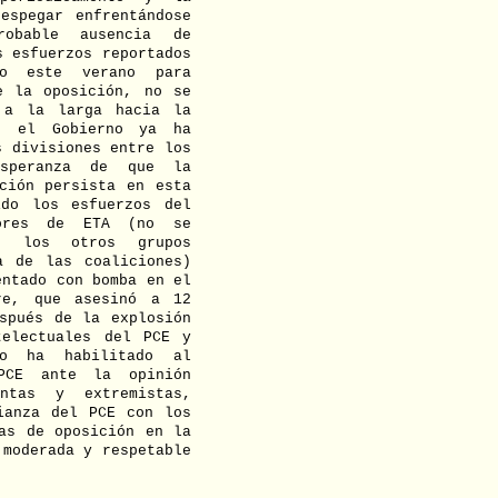
espegar enfrentándose
obable ausencia de
s esfuerzos reportados
no este verano para
e la oposición, no se
 a la larga hacia la
e el Gobierno ya ha
s divisiones entre los
speranza de que la
ción persista en esta
ido los esfuerzos del
tores de ETA (no se
e los otros grupos
a de las coaliciones)
entado con bomba en el
re, que asesinó a 12
spués de la explosión
telectuales del PCE y
to ha habilitado al
PCE ante la opinión
ntas y extremistas,
ianza del PCE con los
as de oposición en la
 moderada y respetable