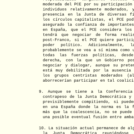
moderada del PCE por su participación
individuos relativamente moderados,
presencia en la Junta de diversas f
los círculos capitalistas, el PCE pod
asegurado la confianza de importantes
en España, que el PCE considera los
tendrá que negociar de forma reali
post-Franco, si el PCE quiere partici
poder político. Adicionalmente, l
probablemente se vea a sí misma como 
todas las fuerzas políticas, desd
derecha, con la que un Gobierno pos
negociar y dialogar, aunque su prete
está muy debilitada por la ausencia
los grupos centristas moderados (a
aborrecerían participar en tal coalici
9. Aunque se tiene a la Conferencia
contrapeso de la Junta Democrática y 
previsiblemente compitiendo, si puede
en una España donde la norma es la f
más que la coalescencia, no se puede 
una posible eventual fusión entre amba
10. La situación actual permanece de al
la Junta Democrática reuniéndose 