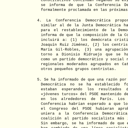
constitutivos continúan negando su ex
se informa de que la Conferencia De
formalmente proclamada en las próximas
4. La Conferencia Democrática propo
similar al de la Junta Democrática ha
para el restablecimiento de la Demo
informa de que la composición de la C
incluirá a: (1) los demócrata crist
Joaquín Ruiz Jiménez, (2) los centris
María Gil-Robles, (3) una agrupació
torno a Dionisio Ridruejo que se ha
como un partido democrático y social 
regionales moderados agrupados en Ca
otros pequeños grupos centristas.
5. Se ha informado de que una razón por
Democrática no se ha establecido fo
estaban esperando los resultados 
«jóvenes turcos» del PSOE mantenido d
en los alrededores de París. Los 
Conferencia habrían esperado a que lo
el Congreso del PSOE hubieran apr
uniera a la Conferencia Democrátic
coalición al partido socialista más 
Sin embargo, se ha informado de que 