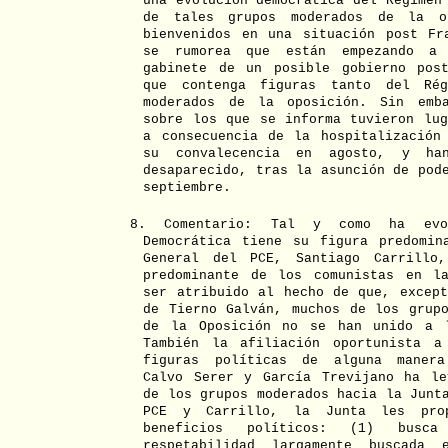
una evolución democrática del Régimen
de tales grupos moderados de la o
bienvenidos en una situación post Fr
se rumorea que están empezando a 
gabinete de un posible gobierno pos
que contenga figuras tanto del Ré
moderados de la oposición. Sin emba
sobre los que se informa tuvieron lug
a consecuencia de la hospitalización
su convalecencia en agosto, y ha
desaparecido, tras la asunción de pod
septiembre.
8. Comentario: Tal y como ha evol
Democrática tiene su figura predomin
General del PCE, Santiago Carrillo
predominante de los comunistas en l
ser atribuido al hecho de que, except
de Tierno Galván, muchos de los grupo
de la Oposición no se han unido a l
También la afiliación oportunista a
figuras políticas de alguna manera
Calvo Serer y García Trevijano ha le
de los grupos moderados hacia la Junt
PCE y Carrillo, la Junta les prop
beneficios políticos: (1) bus
respetabilidad largamente buscada