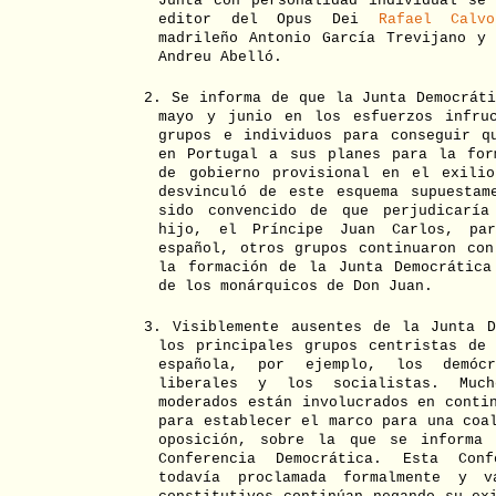
Junta con personalidad individual se 
editor del Opus Dei
Rafael Calv
madrileño Antonio García Trevijano y 
Andreu Abelló.
2. Se informa de que la Junta Democrát
mayo y junio en los esfuerzos infru
grupos e individuos para conseguir q
en Portugal a sus planes para la for
de gobierno provisional en el exili
desvinculó de este esquema supuestam
sido convencido de que perjudicaría
hijo, el Príncipe Juan Carlos, pa
español, otros grupos continuaron con
la formación de la Junta Democrática
de los monárquicos de Don Juan.
3. Visiblemente ausentes de la Junta D
los principales grupos centristas de 
española, por ejemplo, los demócr
liberales y los socialistas. Muc
moderados están involucrados en conti
para establecer el marco para una coa
oposición, sobre la que se informa 
Conferencia Democrática. Esta Con
todavía proclamada formalmente y 