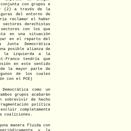
 conjunta con grupos e
 y (2) a través de la
iguras del entorno de
ría reclamar el haber
 sectores derechistas
 sectores con los que
sta en una situación
par en el reparto del
a Junta Democrática
una posible alianza de
e la izquierda a la
t-Franco tendría que
nsión en este sentido
 de la mayor parte de
lgunos de los cuales
ón con el PCE)
 Democrática como un
ambos grupos acabarán
n sobrevivir de hecho
ragmentación política
excluir completamente
s coaliciones.
guna manera fluida con
periódicamente y la