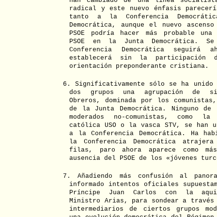
han cambiado de una línea socialist
radical y este nuevo énfasis parecerí
tanto a la Conferencia Democrát
Democrática, aunque el nuevo ascenso
PSOE podría hacer más probable una 
PSOE en la Junta Democrática. S
Conferencia Democrática seguirá 
establecerá sin la participación
orientación preponderante cristiana.
6. Significativamente sólo se ha unido
dos grupos una agrupación de sin
Obreros, dominada por los comunistas,
de la Junta Democrática. Ninguno de 
moderados no-comunistas, como la
católica USO o la vasca STV, se han u
a la Conferencia Democrática. Ha hab
la Conferencia Democrática atraje
filas, paro ahora aparece como má
ausencia del PSOE de los «jóvenes turc
7. Añadiendo más confusión al panor
informado intentos oficiales supuesta
Príncipe Juan Carlos con la aqui
Ministro Arias, para sondear a través
intermediarios de ciertos grupos mo