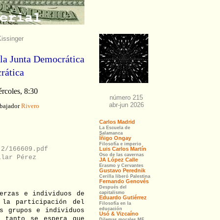
issinger
 la Junta Democrática
rática
rcoles, 8:30
mbajador
Rivero
.2/166609.pdf
ilar Pérez
erzas e individuos de
 la participación del
s grupos e individuos
s tanto se espera que