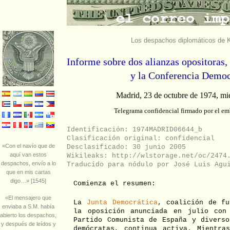
Los despachos diplomáticos de K
Informe sobre dos alianzas opositoras,
y la Conferencia Democ
Madrid, 23 de octubre de 1974, mié
Telegrama confidencial firmado por el e
Identificación: 1974MADRID06644_b
Clasificación original: confidencial
Desclasificado: 30 junio 2005
Wikileaks: http://wlstorage.net/oc/2474
Traducido para nódulo por José Luis Agu
Comienza el resumen:
La
Junta Democrática
, coalición de fu
la oposición anunciada en julio con
Partido Comunista de España y diverso
demócratas, continua activa. Mientra