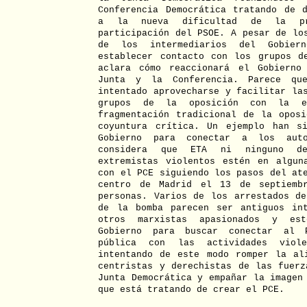
Conferencia Democrática tratando de d
a la nueva dificultad de la pr
participación del PSOE. A pesar de lo
de los intermediarios del Gobier
establecer contacto con los grupos d
aclara cómo reaccionará el Gobierno
Junta y la Conferencia. Parece qu
intentado aprovecharse y facilitar la
grupos de la oposición con la e
fragmentación tradicional de la oposi
coyuntura crítica. Un ejemplo han s
Gobierno para conectar a los au
considera que ETA ni ninguno d
extremistas violentos estén en algun
con el PCE siguiendo los pasos del at
centro de Madrid el 13 de septiemb
personas. Varios de los arrestados de
de la bomba parecen ser antiguos in
otros marxistas apasionados y es
Gobierno para buscar conectar al 
pública con las actividades viole
intentando de este modo romper la al
centristas y derechistas de las fuerz
Junta Democrática y empañar la imagen
que está tratando de crear el PCE.