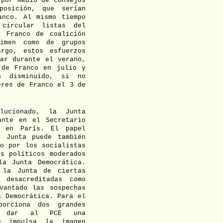
 por medio de consejos
posición, que serían
anco. Al mismo tiempo
circular listas del
t Franco de coalición
gimen como de grupos
rgo, estos esfuerzos
ar durante el verano,
 de Franco en julio y
n disminuido, si no
eres de Franco el 3 de
ucionado, la Junta
ante en el Secretario
, en París. El papel
a Junta puede también
o por los socialistas
s políticos moderados
a Junta Democrática.
 la Junta de ciertas
 desacreditadas como
vantado las sospechas
a Democrática. Para el
orciona dos grandes
ca dar al PCE una
 e impulsa la imagen