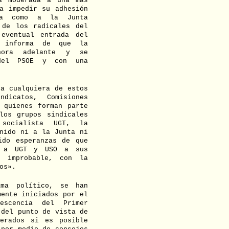
a moderada a una más
a impedir su adhesión
ica como a la Junta
 de los radicales del
eventual entrada del
e informa de que la
ahora adelante y se
 del PSOE y con una
 a cualquiera de estos
dicatos, Comisiones
 quienes forman parte
los grupos sindicales
 socialista UGT, la
nido ni a la Junta ni
ido esperanzas de que
ra a UGT y USO a sus
s improbable, con la
os».
ama político, se han
mente iniciados por el
escencia del Primer
 del punto de vista de
derados si es posible