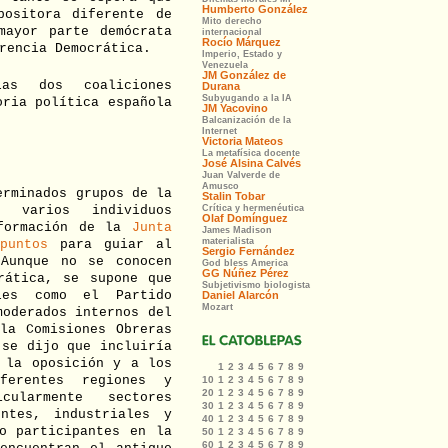
positora diferente de
mayor parte demócrata
rencia Democrática.
as dos coaliciones
oria política española
erminados grupos de la
 varios individuos
 formación de la
Junta
puntos
para guiar al
 Aunque no se conocen
rática, se supone que
les como el Partido
moderados internos del
la Comisiones Obreras
 se dijo que incluiría
 la oposición y a los
ferentes regiones y
ularmente sectores
entes, industriales y
o participantes en la