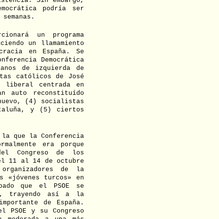
istencia. Sin embargo,
mocrática podría ser
 semanas.
rcionará un programa
ciendo un llamamiento
cracia en España. Se
onferencia Democrática
ianos de izquierda de
tas católicos de José
n liberal centrada en
n auto reconstituído
nuevo, (4) socialistas
taluña, y (5) ciertos
 la que la Conferencia
rmalmente era porque
del Congreso de los
el 11 al 14 de octubre
organizadores de la
s «jóvenes turcos» en
obado que el PSOE se
a, trayendo así a la
importante de España.
el PSOE y su Congreso