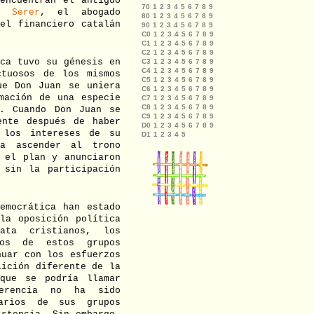
encuentran el antiguo
o Serer
, el abogado
el financiero catalán
ica tuvo su génesis en
ctuosos de los mismos
ue Don Juan se uniera
mación de una especie
o. Cuando Don Juan se
ente después de haber
 los intereses de su
ra ascender al trono
 el plan y anunciaron
 sin la participación
emocrática han estado
la oposición política
ata cristianos, los
hos de estos grupos
nuar con los esfuerzos
lición diferente de la
que se podría llamar
ferencia no ha sido
varios de sus grupos