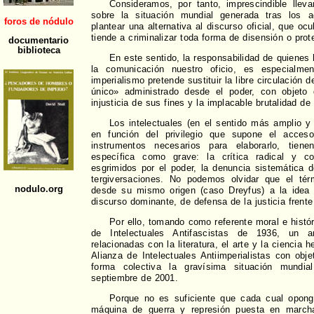
Consideramos, por tanto, imprescindible llev
sobre la situación mundial generada tras los a
plantear una alternativa al discurso oficial, que ocu
tiende a criminalizar toda forma de disensión o prot
En este sentido, la responsabilidad de quienes
la comunicación nuestro oficio, es especialme
imperialismo pretende sustituir la libre circulación
único» administrado desde el poder, con objeto
injusticia de sus fines y la implacable brutalidad d
Los intelectuales (en el sentido más amplio y 
en función del privilegio que supone el acces
instrumentos necesarios para elaborarlo, tiene
específica como grave: la crítica radical y c
esgrimidos por el poder, la denuncia sistemática 
tergiversaciones. No podemos olvidar que el térm
desde su mismo origen (caso Dreyfus) a la idea d
discurso dominante, de defensa de la justicia frente
Por ello, tomando como referente moral e histór
de Intelectuales Antifascistas de 1936, un 
relacionadas con la literatura, el arte y la cienci
Alianza de Intelectuales Antiimperialistas con obje
forma colectiva la gravísima situación mundi
septiembre de 2001.
Porque no es suficiente que cada cual oponga
máquina de guerra y represión puesta en marcha