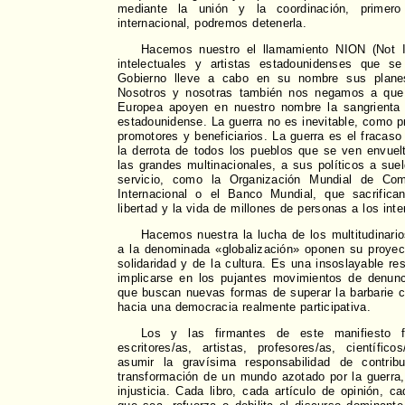
mediante la unión y la coordinación, primero
internacional, podremos detenerla.
Hacemos nuestro el llamamiento NION (Not 
intelectuales y artistas estadounidenses que s
Gobierno lleve a cabo en su nombre sus planes
Nosotros y nosotras también nos negamos a que 
Europea apoyen en nuestro nombre la sangrienta 
estadounidense. La guerra no es inevitable, como 
promotores y beneficiarios. La guerra es el fracaso 
la derrota de todos los pueblos que se ven envuelt
las grandes multinacionales, a sus políticos a su
servicio, como la Organización Mundial de Com
Internacional o el Banco Mundial, que sacrifican
libertad y la vida de millones de personas a los inte
Hacemos nuestra la lucha de los multitudinari
a la denominada «globalización» oponen su proyect
solidaridad y de la cultura. Es una insoslayable re
implicarse en los pujantes movimientos de denunc
que buscan nuevas formas de superar la barbarie c
hacia una democracia realmente participativa.
Los y las firmantes de este manifiesto 
escritores/as, artistas, profesores/as, científic
asumir la gravísima responsabilidad de contrib
transformación de un mundo azotado por la guerra,
injusticia. Cada libro, cada artículo de opinión, 