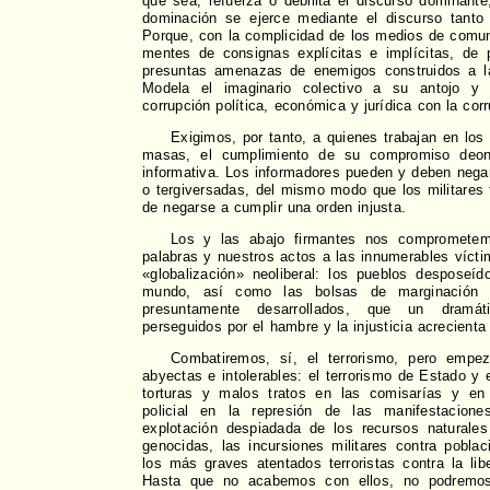
que sea, refuerza o debilita el discurso dominan
dominación se ejerce mediante el discurso tant
Porque, con la complicidad de los medios de comun
mentes de consignas explícitas e implícitas, d
presuntas amenazas de enemigos construidos a l
Modela el imaginario colectivo a su antojo y
corrupción política, económica y jurídica con la cor
Exigimos, por tanto, a quienes trabajan en lo
masas, el cumplimiento de su compromiso deonto
informativa. Los informadores pueden y deben negars
o tergiversadas, del mismo modo que los militares t
de negarse a cumplir una orden injusta.
Los y las abajo firmantes nos compromete
palabras y nuestros actos a las innumerables vícti
«globalización» neoliberal: los pueblos desposeí
mundo, así como las bolsas de marginación 
presuntamente desarrollados, que un dramát
perseguidos por el hambre y la injusticia acrecienta
Combatiremos, sí, el terrorismo, pero emp
abyectas e intolerables: el terrorismo de Estado y e
torturas y malos tratos en las comisarías y en l
policial en la represión de las manifestacion
explotación despiadada de los recursos natural
genocidas, las incursiones militares contra pobla
los más graves atentados terroristas contra la libe
Hasta que no acabemos con ellos, no podremos