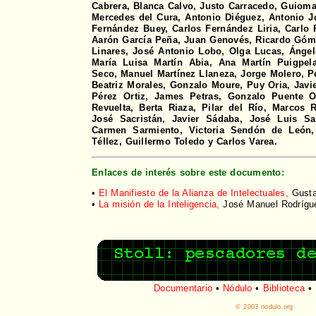
Cabrera, Blanca Calvo, Justo Carracedo, Guioma
Mercedes del Cura, Antonio Diéguez, Antonio 
Fernández Buey, Carlos Fernández Liria, Carlo F
Aarón García Peña, Juan Genovés, Ricardo Góme
Linares, José Antonio Lobo, Olga Lucas, Ángel
María Luisa Martín Abia, Ana Martín Puigpela
Seco, Manuel Martínez Llaneza, Jorge Molero, P
Beatriz Morales, Gonzalo Moure, Puy Oria, Javier
Pérez Ortiz, James Petras, Gonzalo Puente 
Revuelta, Berta Riaza, Pilar del Río, Marcos
José Sacristán, Javier Sádaba, José Luis S
Carmen Sarmiento, Victoria Sendón de León,
Téllez, Guillermo Toledo y Carlos Varea.
Enlaces de interés sobre este documento:
•
El Manifiesto de la Alianza de Intelectuales,
Gusta
•
La misión de la Inteligencia,
José Manuel Rodrígu
Documentario
•
Nódulo
•
Biblioteca
•
© 2003 nodulo.org