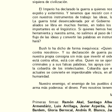
siquiera de civilización.
El Imperio ha declarado la guerra a quienes n
expolio y exterminio. Y tenemos que resistir con 
con nuestros instrumentos de trabajo: las ideas, l
La guerra total desencadenada por el Gobiern
aliados se libra en muchos frentes, en todos los
importantes es el lingüístico. Si quienes hemos h
herramienta y nuestra arma, no salimos al paso de 
flujo de las ideas y convertir las palabras en instr
hará?
Bush lo ha dicho de forma inequívoca: «Quien
contra nosotros». Y su declaración de guerra p
nuestra propia consigna sin más que invertir el ord
está contra ellos, está con ellos. Quien no se op
criminales y a sus falsas palabras, los apoya con s
la cobardía de los intelectuales. Cobardía que 
actuales se convierte en imperdonable vileza, en alta
humanidad.
Nuestro enemigo, el enemigo de los pueblos d
arma más poderosa: el dinero. Pero nosotros tenemo
M
Primeras firmas:
Ramón Akal, Santiago Alba
Armendáriz, Luis Arrillaga, Javier Azpeitia, J
Bardem, Gloria Berrocal, Andrés R. Blanco, Ja