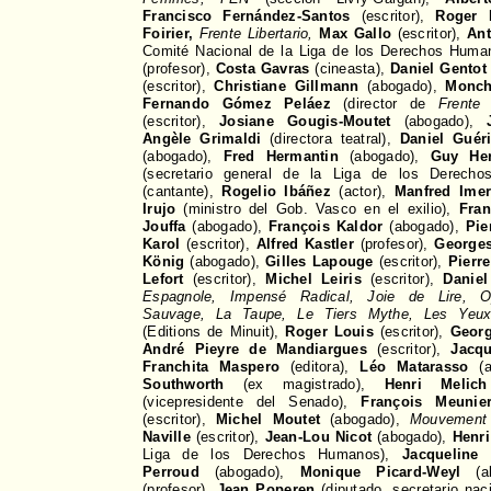
Francisco Fernández-Santos
(escritor),
Roger F
Foirier,
Frente Libertario,
Max Gallo
(escritor),
Ant
Comité Nacional de la Liga de los Derechos Huma
(profesor),
Costa Gavras
(cineasta),
Daniel Gentot
(escritor),
Christiane Gillmann
(abogado),
Monch
Fernando Gómez Peláez
(director de
Frente 
(escritor),
Josiane Gougis-Moutet
(abogado),
Angèle Grimaldi
(directora teatral),
Daniel Guér
(abogado),
Fred Hermantin
(abogado),
Guy He
(secretario general de la Liga de los Derec
(cantante),
Rogelio Ibáñez
(actor),
Manfred Imer
Irujo
(ministro del Gob. Vasco en el exilio),
Fran
Jouffa
(abogado),
François Kaldor
(abogado),
Pie
Karol
(escritor),
Alfred Kastler
(profesor),
George
König
(abogado),
Gilles Lapouge
(escritor),
Pierr
Lefort
(escritor),
Michel Leiris
(escritor),
Daniel
Espagnole, Impensé Radical, Joie de Lire, Op
Sauvage, La Taupe, Le Tiers Mythe, Les Yeux 
(Editions de Minuit),
Roger Louis
(escritor),
Georg
André Pieyre de Mandiargues
(escritor),
Jacqu
Franchita Maspero
(editora),
Léo Matarasso
(a
Southworth
(ex magistrado),
Henri Melich
(vicepresidente del Senado),
François Meunie
(escritor),
Michel Moutet
(abogado),
Mouvement d
Naville
(escritor),
Jean-Lou Nicot
(abogado),
Henr
Liga de los Derechos Humanos),
Jacqueline 
Perroud
(abogado),
Monique Picard-Weyl
(ab
(profesor),
Jean Poperen
(diputado, secretario naci