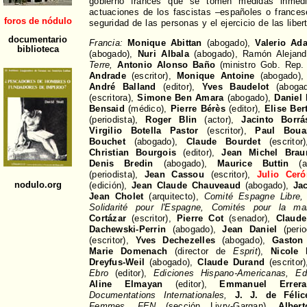
gobierno francés que se tomen medidas inmedi
actuaciones de los fascistas –españoles o frances
seguridad de las personas y el ejercicio de las lib
Francia:
Monique Abittan
(abogado),
Valerio Ad
(abogado),
Nuri Albala
(abogado), Ramón Alejandr
Terre,
Antonio Alonso Baño
(ministro Gob. Rep. 
Andrade
(escritor),
Monique Antoine
(abogado)
André Balland
(editor),
Yves Baudelot
(aboga
(escritora),
Simone Ben Amara
(abogado),
Daniel
Bensaid
(médico),
Pierre Bérès
(editor),
Elise Ber
(periodista),
Roger Blin
(actor),
Jacinto Borr
Virgilio Botella Pastor
(escritor),
Paul Boua
Bouchet
(abogado),
Claude Bourdet
(escrito
Christian Bourgois
(editor),
Jean Michel Brau
Denis Bredin
(abogado),
Maurice Buttin
(a
(periodista),
Jean Cassou
(escritor),
Julio Ceró
(edición),
Jean Claude Chauveaud
(abogado),
Ja
Jean Cholet
(arquitecto),
Comité Espagne Libre, 
Solidarité pour l'Espagne, Comités pour la ma
Cortázar
(escritor),
Pierre Cot
(senador),
Claude
Dachewski-Perrin
(abogado),
Jean Daniel
(perio
(escritor),
Yves Dechezelles
(abogado),
Gaston 
Marie Domenach
(director de
Esprit
),
Nicole 
Dreyfus-Weil
(abogado),
Claude Durand
(escritor
Ebro
(editor),
Ediciones Hispano-Americanas, Ed
Aline Elmayan
(editor),
Emmanuel Errera
Documentations Internationales,
J. J. de Félic
Femmes, FEN
(sección Livry-Gargan),
Alber