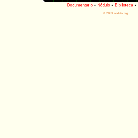
Documentario
•
Nódulo
•
Biblioteca
•
© 2003 nodulo.org