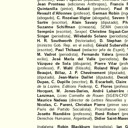
Jean Pronteau
(ediciones Anthropos),
Francis 
Quintanilla
(pintor),
Rabaté
(profesor),
Paul R
Revault d'Allonnes
(profesor),
German Robin
(ing
(abogado),
C. Rozelaar-Vigier
(abogado),
Severo 
Sartre
(escritor),
Alain Savary
(diputado),
Ph
Suzanne Schiffman
(cineasta),
SEMA
(secci
Semprún
(escritor),
Sexpol,
Christine Sigaut-Co
Singer
(periodista),
Wilebaldo Solano
(periodista
H. R. Southworth
(historiador),
D. Stephan
(in
(ministro Gob. Rep. en el exilio),
Gérald Subervill
(escritor),
Paul Thibaud
(redactor jefe de
Esprit
),
M. Vadrot
(periodista),
Fernando Valera
(presid
exilio),
José María del Valle
(periodista),
Be
Vázquez de Sola
(dibujante),
Pierre Vilar
(prof
(profesor),
F. Wahl
(filósofo),
Roland Weyl
(ab
Beaujot, Billaz, J. P. Chevènement
(diputado)
(diputado),
Jean-Marie Daillet
(diputado),
Decob
Dupas, C. Dupille
(escritor),
B. Escarbelt, Claire 
de la Lozère, Editions Federop,
C. Flores
(profeso
Hocquet, M. Jones-Daries, André Labarrère
(
Lanzman,
Liceo Corneille de Rouen
(SGEN-CFD
Maurice Nadeau
(director de
Lettres Nouvelles
Nicolas, C. Parent, Christian Pierre
(primer secr
París del Partido Socialista),
Procofrance
(secc
Josette Riandière
(profesora),
René Robert
(pre
Derechos Humanos, Argenteuil),
Didier Saint-Maxen
Inglaterra:
Robin Blackburn
(periodista),
Ian G