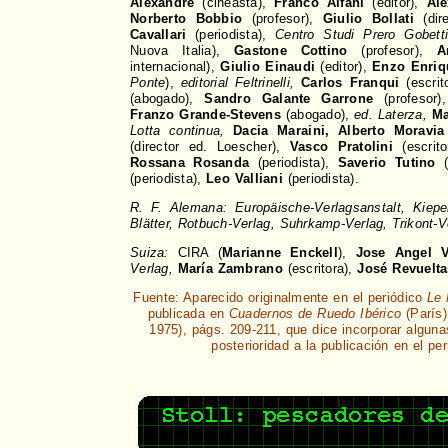
Alexandre
(cineasta),
Franco Alfani
(editor),
Al
Norberto Bobbio
(profesor),
Giulio Bollati
(dir
Cavallari
(periodista),
Centro Studi Prero Gobetti
Nuova Italia),
Gastone Cottino
(profesor),
A
internacional),
Giulio Einaudi
(editor),
Enzo Enriq
Ponte
),
editorial Feltrinelli,
Carlos Franqui
(escrit
(abogado),
Sandro Galante Garrone
(profesor
Franzo Grande-Stevens
(abogado),
ed. Laterza,
Ma
Lotta continua,
Dacia Maraini, Alberto Moravia
(director ed. Loescher),
Vasco Pratolini
(escrit
Rossana Rosanda
(periodista),
Saverio Tutino
(
(periodista),
Leo Valliani
(periodista).
R. F. Alemana:
Europäische-Verlagsanstalt, Kiepe
Blätter, Rotbuch-Verlag, Suhrkamp-Verlag, Trikont-V
Suiza:
CIRA (
Marianne Enckell
),
Jose Angel V
Verlag,
María Zambrano
(escritora),
José Revuelta
Fuente: Aparecido originalmente en el periódico
Le
publicada en
Cuadernos de Ruedo Ibérico
(París)
1975), págs. 209-211, que dice incorporar alguna
posterioridad a la publicación en el per