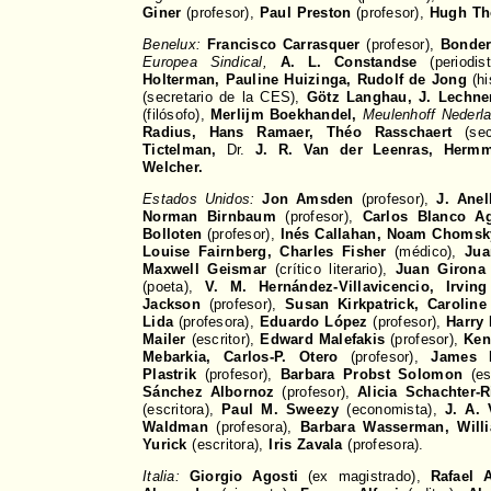
Giner
(profesor),
Paul Preston
(profesor),
Hugh T
Benelux:
Francisco Carrasquer
(profesor),
Bonder
Europea Sindical,
A. L. Constandse
(periodis
Holterman, Pauline Huizinga, Rudolf de Jong
(hi
(secretario de la CES),
Götz Langhau, J. Lechne
(filósofo),
Merlijm Boekhandel,
Meulenhoff Nederla
Radius, Hans Ramaer, Théo Rasschaert
(sec
Tictelman,
Dr.
J. R. Van der Leenras, Herm
Welcher.
Estados Unidos:
Jon Amsden
(profesor),
J. Anel
Norman Birnbaum
(profesor),
Carlos Blanco A
Bolloten
(profesor),
Inés Callahan, Noam Chomsk
Louise Fairnberg, Charles Fisher
(médico),
Jua
Maxwell Geismar
(crítico literario),
Juan Girona
(poeta),
V. M. Hernández-Villavicencio, Irvin
Jackson
(profesor),
Susan Kirkpatrick, Caroline
Lida
(profesora),
Eduardo López
(profesor),
Harry
Mailer
(escritor),
Edward Malefakis
(profesor),
Ken
Mebarkia, Carlos-P. Otero
(profesor),
James 
Plastrik
(profesor),
Barbara Probst Solomon
(es
Sánchez Albornoz
(profesor),
Alicia Schachter-R
(escritora),
Paul M. Sweezy
(economista),
J. A. 
Waldman
(profesora),
Barbara Wasserman, Will
Yurick
(escritora),
Iris Zavala
(profesora).
Italia:
Giorgio Agosti
(ex magistrado),
Rafael A